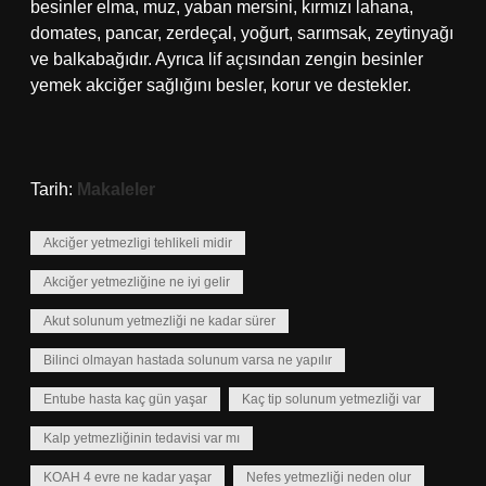
besinler elma, muz, yaban mersini, kırmızı lahana,
domates, pancar, zerdeçal, yoğurt, sarımsak, zeytinyağı
ve balkabağıdır. Ayrıca lif açısından zengin besinler
yemek akciğer sağlığını besler, korur ve destekler.
Tarih:
Makaleler
Akciğer yetmezligi tehlikeli midir
Akciğer yetmezliğine ne iyi gelir
Akut solunum yetmezliği ne kadar sürer
Bilinci olmayan hastada solunum varsa ne yapılır
Entube hasta kaç gün yaşar
Kaç tip solunum yetmezliği var
Kalp yetmezliğinin tedavisi var mı
KOAH 4 evre ne kadar yaşar
Nefes yetmezliği neden olur