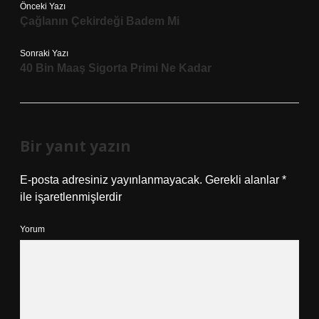
Önceki Yazı
Çağlanın Çekirdeği Badem Mi
Sonraki Yazı
40 Bin Maaş Sigorta Primi Ne Kadar
Bir yanıt yazın
E-posta adresiniz yayınlanmayacak.
Gerekli alanlar
*
ile işaretlenmişlerdir
Yorum