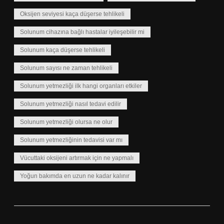
Oksijen seviyesi kaça düşerse tehlikeli
Solunum cihazına bağlı hastalar iyileşebilir mi
Solunum kaça düşerse tehlikeli
Solunum sayısı ne zaman tehlikeli
Solunum yetmezliği ilk hangi organları etkiler
Solunum yetmezliği nasıl tedavi edilir
Solunum yetmezliği olursa ne olur
Solunum yetmezliğinin tedavisi var mı
Vücuttaki oksijeni artırmak için ne yapmalı
Yoğun bakımda en uzun ne kadar kalınır