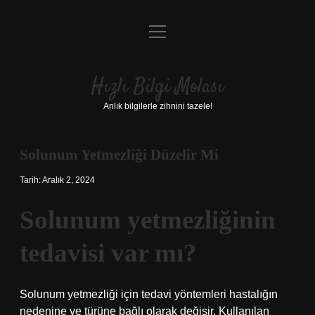
menüyü
Anasayfa
aç
Gizlilik Politikası
Hızlı Bilgi Molası
Yasal Uyarı
Anlık bilgilerle zihnini tazele!
Hakkımızda
Solunum Yetmezliği Düzelir Mi
Tarih: Aralık 2, 2024
Solunum yetmezliğinin
tedavisi var mı?
Solunum yetmezliği için tedavi yöntemleri hastalığın
nedenine ve türüne bağlı olarak değişir. Kullanılan