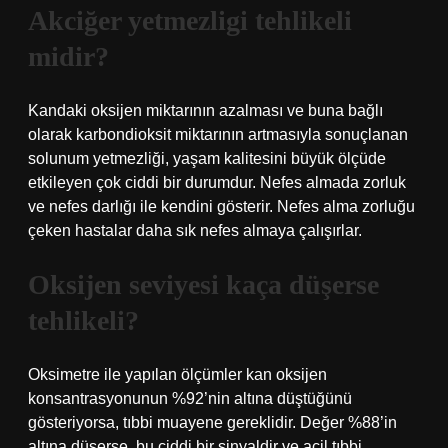
Akciğer yetmezligi tehlikeli
midir?
Kandaki oksijen miktarının azalması ve buna bağlı
olarak karbondioksit miktarının artmasıyla sonuçlanan
solunum yetmezliği, yaşam kalitesini büyük ölçüde
etkileyen çok ciddi bir durumdur. Nefes almada zorluk
ve nefes darlığı ile kendini gösterir. Nefes alma zorluğu
çeken hastalar daha sık nefes almaya çalışırlar.
Oksijen seviyesi kaça düşerse
tehlikeli?
Oksimetre ile yapılan ölçümler kan oksijen
konsantrasyonunun %92’nin altına düştüğünü
gösteriyorsa, tıbbi muayene gereklidir. Değer %88’in
altına düşerse, bu ciddi bir sinyaldir ve acil tıbbi