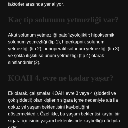
faktörler arasında yer alıyor.
Kaç tip solunum yetmezliği var?
Akut solunum yetmezliği patofizyolojiktir; hipoksemik
solunum yetmezliği (tip 1), hiperkapnik solunum
yetmezliği (tip 2), perioperatif solunum yetmezliği (tip 3)
ve şokla ilişkili solunum yetmezliği (tip 4) olarak
sınıflandırılır (2).
KOAH 4. evre ne kadar yaşar?
Ek olarak, çalışmalar KOAH evre 3 veya 4 (şiddetli ve
çok şiddetli) olan kişilerin sigara içme nedeniyle altı ila
dokuz yıl yaşam beklentisini kaybettiğini
göstermektedir. Özellikle, bu yaşam beklentisi kaybı, bir
sigara içicisinin yaşam beklentisinde kaybettiği dört yıla
ektir.