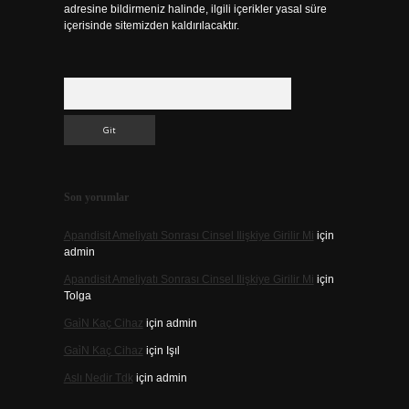
adresine bildirmeniz halinde, ilgili içerikler yasal süre
içerisinde sitemizden kaldırılacaktır.
Arama
Son yorumlar
Apandisit Ameliyatı Sonrası Cinsel Ilişkiye Girilir Mi
için
admin
Apandisit Ameliyatı Sonrası Cinsel Ilişkiye Girilir Mi
için
Tolga
Gai̇N Kaç Cihaz
için
admin
Gai̇N Kaç Cihaz
için
Işıl
Aslı Nedir Tdk
için
admin