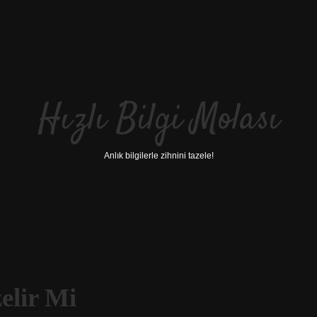
Hızlı Bilgi Molası
Anlık bilgilerle zihnini tazele!
elir Mi