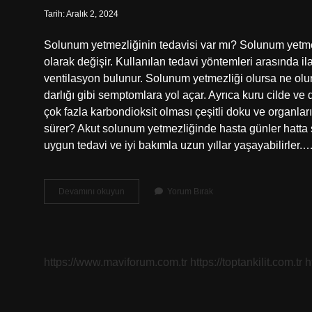
Tarih: Aralık 2, 2024
Solunum yetmezliğinin tedavisi var mı? Solunum yetmez
olarak değişir. Kullanılan tedavi yöntemleri arasında il
ventilasyon bulunur. Solunum yetmezliği olursa ne olu
darlığı gibi semptomlara yol açar. Ayrıca kuru cilde ve
çok fazla karbondioksit olması çeşitli doku ve organlar
sürer? Akut solunum yetmezliğinde hasta günler hatta s
uygun tedavi ve iyi bakımla uzun yıllar yaşayabilirler.
Solunum
Devamını okuyun
Yorum Bırak
Yetmezliği
Düzelir
Mi
https://www.maviforum.com.tr
https://toptankilit.com.tr
h