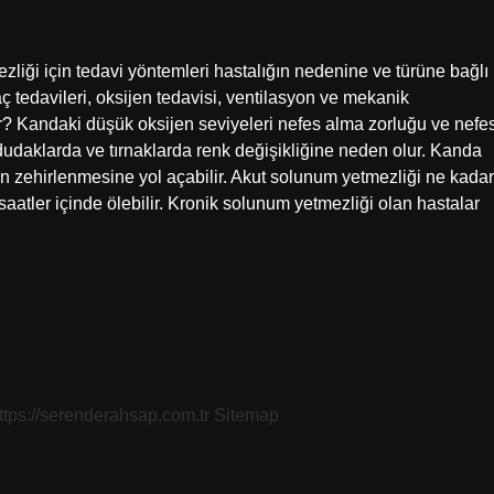
liği için tedavi yöntemleri hastalığın nedenine ve türüne bağlı
aç tedavileri, oksijen tedavisi, ventilasyon ve mekanik
r? Kandaki düşük oksijen seviyeleri nefes alma zorluğu ve nefe
 dudaklarda ve tırnaklarda renk değişikliğine neden olur. Kanda
ın zehirlenmesine yol açabilir. Akut solunum yetmezliği ne kadar
aatler içinde ölebilir. Kronik solunum yetmezliği olan hastalar
…
ttps://serenderahsap.com.tr
Sitemap