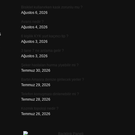
Bisiklet kullanırken kask zorunlu mu ?
Ağustos 6, 2026
Avans nedir ?
Ağustos 4, 2026
s
6 kişilik KYK yurt kaçıncı tip ?
Ağustos 3, 2026
3 tane 7 ne anlama gelir ?
Ağustos 3, 2026
Şeker hastaları hurma yiyebilir mi ?
Temmuz 30, 2026
Bartın Amasra denize girilecek yerler ?
Temmuz 29, 2026
Telefon konuşması dinlenebilir mi ?
Temmuz 28, 2026
Kozmik topoloji nedir ?
Temmuz 26, 2026