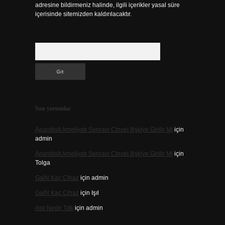
adresine bildirmeniz halinde, ilgili içerikler yasal süre
içerisinde sitemizden kaldırılacaktır.
Arama
Son yorumlar
Apandisit Ameliyatı Sonrası Cinsel Ilişkiye Girilir Mi
için
admin
Apandisit Ameliyatı Sonrası Cinsel Ilişkiye Girilir Mi
için
Tolga
Gai̇N Kaç Cihaz
için
admin
Gai̇N Kaç Cihaz
için
Işıl
Aslı Nedir Tdk
için
admin