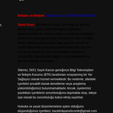
Reklam ve İletişim:
Skype: live:.cid.575569c608265c69
m
Yasal Uyarı:
Bu internet sitesi, herhangi bir marka,
kurum veya şahıs şirketi ile hiçbir bağlantısı
bulunmamaktadır. Sitede yalnızca kendi hazırladığımız
makaleler paylaşılmaktadır. Burada yer alan içerikler
haber niteliği taşımamakta olup, gerçek kurum ve
kişiler hakkında paylaşım yapılmamaktadır. Gerçek
kurum ve kişiler ile isim benzerlikleri tamamen
tesadüfidir. Sitemizdeki bilgiler taslak halindedir ve
tavsiye niteliği taşımazlar.
Sitemiz, 5651 Sayılı Kanun gereğince Bilgi Teknolojileri
ve İletişim Kurumu (BTK) tarafından onaylanmış bir Yer
Sağlayıcı olarak hizmet vermektedir. Bu nedenle, sitedeki
içerikleri proaktif olarak denetleme veya araştırma
yükümlülüğümüz bulunmamaktadır. Ancak, üyelerimiz
yazdıkları içeriklerin sorumluluğunu taşımakta olup, siteye
üye olarak bu sorumluluğu kabul etmiş sayılırlar.
Hukuka ve yasal düzenlemelere aykırı olduğunu
düşündüğünüz içerikleri,
backlinkpanelicomtr@gmail.com