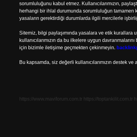
sorumluluğunu kabul etmez. Kullanıcılarımızın, paylaştı
herhangi bir ihlal durumunda sorumluluğun tamamen ken
yasaların gerektirdiği durumlarda ilgili mercilerle işbirl
Sitemiz, bilgi paylaşımında yasalara ve etik kurallara 
kullanıcılarımızın da bu ilkelere uygun davranmalarını b
için bizimle iletişime geçmekten çekinmeyin.
backlin
Bu kapsamda, siz değerli kullanıcılarımızın destek ve a
https://www.maviforum.com.tr
https://toptankilit.com.tr
h