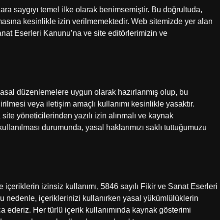
ara saygıyı temel ilke olarak benimsemiştir. Bu doğrultuda,
masına kesinlikle izin verilmemektedir. Web sitemizde yer alan
 Sanat Eserleri Kanunu’na ve site editörlerimizin ve
k, yasal düzenlemelere uygun olarak hazırlanmış olup, bu
rilmesi veya iletişim amaçlı kullanımı kesinlikle yasaktır.
a site yöneticilerinden yazılı izin alınmalı ve kaynak
ın kullanılması durumunda, yasal haklarımızı saklı tuttuğumuzu
e içeriklerin izinsiz kullanımı, 5846 sayılı Fikir ve Sanat Eserleri
 nedenle, içeriklerinizi kullanırken yasal yükümlülüklerin
ca ederiz. Her türlü içerik kullanımında kaynak gösterimi