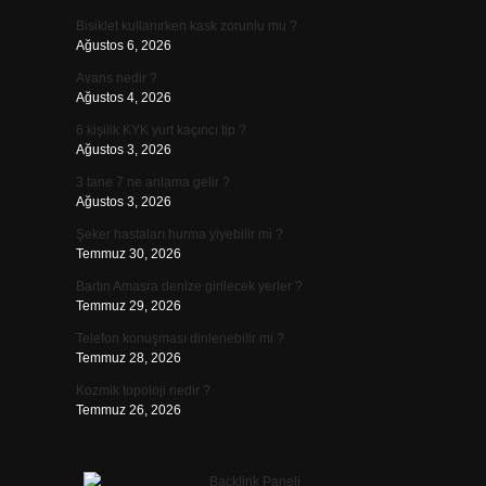
Bisiklet kullanırken kask zorunlu mu ?
Ağustos 6, 2026
Avans nedir ?
Ağustos 4, 2026
6 kişilik KYK yurt kaçıncı tip ?
Ağustos 3, 2026
3 tane 7 ne anlama gelir ?
Ağustos 3, 2026
Şeker hastaları hurma yiyebilir mi ?
Temmuz 30, 2026
Bartın Amasra denize girilecek yerler ?
Temmuz 29, 2026
Telefon konuşması dinlenebilir mi ?
Temmuz 28, 2026
Kozmik topoloji nedir ?
Temmuz 26, 2026