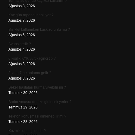
Termal su günde kaç kez kullanılır ?
Ağustos 8, 2026
Kaç gün rapor alınabiliyor ?
Ağustos 7, 2026
Bisiklet kullanırken kask zorunlu mu ?
Ağustos 6, 2026
Avans nedir ?
Ağustos 4, 2026
6 kişilik KYK yurt kaçıncı tip ?
Ağustos 3, 2026
3 tane 7 ne anlama gelir ?
Ağustos 3, 2026
Şeker hastaları hurma yiyebilir mi ?
Temmuz 30, 2026
Bartın Amasra denize girilecek yerler ?
Temmuz 29, 2026
Telefon konuşması dinlenebilir mi ?
Temmuz 28, 2026
Kozmik topoloji nedir ?