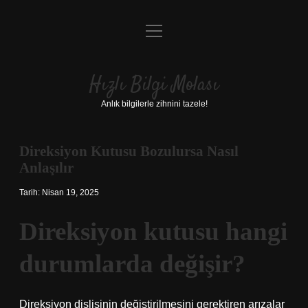
menüyü
Anasayfa
aç
Gizlilik Politikası
Hızlı Bilgi Molası
Yasal Uyarı
Anlık bilgilerle zihnini tazele!
Hakkımızda
Direksiyon Kutusu Bozulursa Nasıl
Anlaşılır
Tarih: Nisan 19, 2025
Direksiyon kutusu hangi
durumlarda değişir?
Direksiyon dişlisinin değiştirilmesini gerektiren arızalar