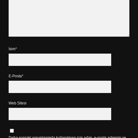
İsim*
E-Posta*
Web Sitesi
Daha sonraki yorumlarımda kullanılması için adım, e-posta adresim ve