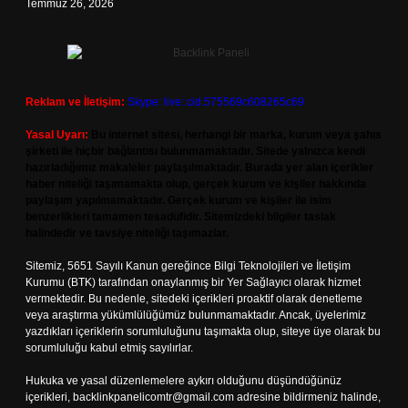
Temmuz 26, 2026
Reklam ve İletişim:
Skype: live:.cid.575569c608265c69
Yasal Uyarı:
Bu internet sitesi, herhangi bir marka, kurum veya şahıs
şirketi ile hiçbir bağlantısı bulunmamaktadır. Sitede yalnızca kendi
hazırladığımız makaleler paylaşılmaktadır. Burada yer alan içerikler
haber niteliği taşımamakta olup, gerçek kurum ve kişiler hakkında
paylaşım yapılmamaktadır. Gerçek kurum ve kişiler ile isim
benzerlikleri tamamen tesadüfidir. Sitemizdeki bilgiler taslak
halindedir ve tavsiye niteliği taşımazlar.
Sitemiz, 5651 Sayılı Kanun gereğince Bilgi Teknolojileri ve İletişim
Kurumu (BTK) tarafından onaylanmış bir Yer Sağlayıcı olarak hizmet
vermektedir. Bu nedenle, sitedeki içerikleri proaktif olarak denetleme
veya araştırma yükümlülüğümüz bulunmamaktadır. Ancak, üyelerimiz
yazdıkları içeriklerin sorumluluğunu taşımakta olup, siteye üye olarak bu
sorumluluğu kabul etmiş sayılırlar.
Hukuka ve yasal düzenlemelere aykırı olduğunu düşündüğünüz
içerikleri,
backlinkpanelicomtr@gmail.com
adresine bildirmeniz halinde,