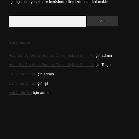
ilgili içerikler yasal süre içerisinde sitemizden kaldırılacaktır.
Arama
Son yorumlar
Apandisit Ameliyatı Sonrası Cinsel Ilişkiye Girilir Mi
için
admin
Apandisit Ameliyatı Sonrası Cinsel Ilişkiye Girilir Mi
için
Tolga
Gai̇N Kaç Cihaz
için
admin
Gai̇N Kaç Cihaz
için
Işıl
Aslı Nedir Tdk
için
admin