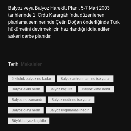
Balyoz veya Balyoz Harekât Planı, 5-7 Mart 2003
tarihlerinde 1. Ordu Karargâhı’nda düzenlenen
planlama seminerinde Çetin Doğan önderliğinde Türk
hükümetini devirmek için hazırlandığı iddia edilen
askeri darbe planıdır.
Tarih:
Makaleler
5 kiloluk balyoz ne kadar
Balyoz antrenmanı ne işe yarar
Balyoz ekibi nedir
Balyoz kaç lira
Balyoz kime denir
Balyoz ne zamandı
Balyoz nedir ne işe yarar
Balyoz olayı nedir
Balyoz uygulaması nedir
Büyük balyoz kaç kilo