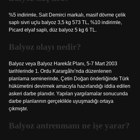
%5 indirimle, Sait Demirci markalı, masif dövme çelik
saplı sivri uçlu balyoz 3,5 kg 573 TL, %10 indirimle,
Picard elyaf saplı, düz balyoz 5 kg 6 TL.
Balyoz olayı nedir?
Balyoz veya Balyoz Harekât Planı, 5-7 Mart 2003
tarihlerinde 1. Ordu Karargâhı’nda düzenlenen
planlama seminerinde, Çetin Doğan önderliğinde Türk
hükümetini devirmek amacıyla hazırlandığı iddia edilen
askeri darbe planıdır. Yapılan yargılamalar sonucunda
darbe planlarının gerçeklikle uyuşmadığı ortaya
çıkmıştır.
Balyoz antrenmanı ne işe yarar?