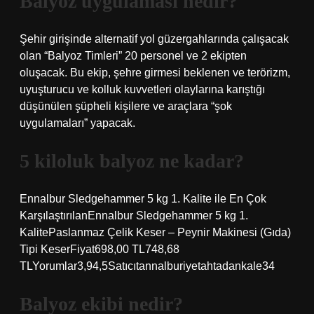
Balyoz uygulaması nedir?
Şehir girişinde alternatif yol güzergahlarında çalışacak
olan “Balyoz Timleri” 20 personel ve 2 ekipten
oluşacak. Bu ekip, şehre girmesi beklenen ve terörizm,
uyuşturucu ve kolluk kuvvetleri olaylarına karıştığı
düşünülen şüpheli kişilere ve araçlara “şok
uygulamaları” yapacak.
5 kiloluk balyoz ne kadar?
Ennalbur Sledgehammer 5 kg 1. Kalite ile En Çok
KarşılaştırılanEnnalbur Sledgehammer 5 kg 1.
KalitePaslanmaz Çelik Keser – Peynir Makinesi (Gıda)
Tipi KeserFiyat698,00 TL748,68
TLYorumlar3,94,5Satıcıtannalburiyetahtadankale34
Balyoz ekibi nedir?