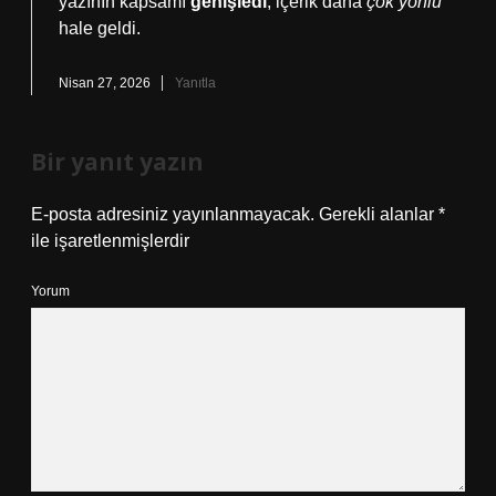
yazının kapsamı
genişledi
, içerik daha
çok yönlü
hale geldi.
Nisan 27, 2026
Yanıtla
Bir yanıt yazın
E-posta adresiniz yayınlanmayacak.
Gerekli alanlar
*
ile işaretlenmişlerdir
Yorum