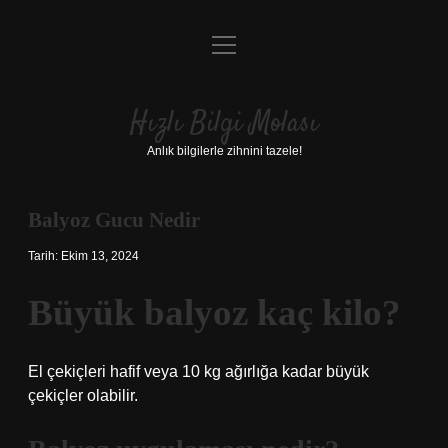
menüyü
Anasayfa
aç
Gizlilik Politikası
Hızlı Bilgi Molası
Yasal Uyarı
Anlık bilgilerle zihnini tazele!
Hakkımızda
Balyoz Gucu Nedir
Tarih: Ekim 13, 2024
Büyük balyoz kaç kilo?
El çekiçleri hafif veya 10 kg ağırlığa kadar büyük
çekiçler olabilir.