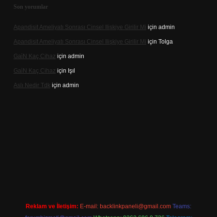
Son yorumlar
Apandisit Ameliyatı Sonrası Cinsel Ilişkiye Girilir Mi
için
admin
Apandisit Ameliyatı Sonrası Cinsel Ilişkiye Girilir Mi
için
Tolga
Gai̇N Kaç Cihaz
için
admin
Gai̇N Kaç Cihaz
için
Işıl
Aslı Nedir Tdk
için
admin
ncel giriş
Reklam ve İletişim:
E-mail:
backlinkpaneli@gmail.com
Teams: