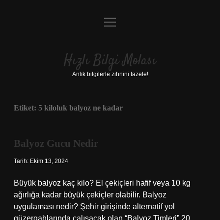
menüyü
Anasayfa
aç
Gizlilik Politikası
Hızlı Bilgi Molası
Yasal Uyarı
Anlık bilgilerle zihnini tazele!
Hakkımızda
Etiket:
5 kiloluk balyoz ne kadar
Balyoz Gucu Nedir
Tarih: Ekim 13, 2024
Büyük balyoz kaç kilo? El çekiçleri hafif veya 10 kg
ağırlığa kadar büyük çekiçler olabilir. Balyoz
uygulaması nedir? Şehir girişinde alternatif yol
güzergahlarında çalışacak olan “Balyoz Timleri” 20