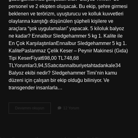
personel ve 2 ekipten oluşacak. Bu ekip, şehre girmesi
beklenen ve terörizm, uyuşturucu ve kolluk kuvvetleri
olaylarına karıştığı düşünülen şüpheli kişilere ve
araçlara “şok uygulamaları” yapacak. 5 kiloluk balyoz
ne kadar? Ennalbur Sledgehammer 5 kg 1. Kalite ile
En Çok KarşılaştırılanEnnalbur Sledgehammer 5 kg 1.
KalitePaslanmaz Çelik Keser – Peynir Makinesi (Gıda)
Tipi KeserFiyat698,00 TL748,68
TLYorumlar3,94,5Satıcıtannalburiyetahtadankale34
Balyoz ekibi nedir? Sledgehammer Timi’nin kamu
düzeni için çalışan bir ekip olduğu biliniyor. Ve
transgender insanlarla…
Balyoz
Devamını okuyun
12 Yorum
Gucu
Nedir