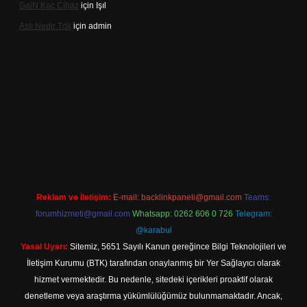
Gai̇N Kaç Cihaz
için
Işıl
Aslı Nedir Tdk
için
admin
iriş
Reklam ve İletişim:
E-mail:
backlinkpaneli@gmail.com
Teams:
forumhizmeti@gmail.com
Whatsapp: 0262 606 0 726
Telegram:
@karabul
Yasal Uyarı:
Sitemiz, 5651 Sayılı Kanun gereğince Bilgi Teknolojileri ve
İletişim Kurumu (BTK) tarafından onaylanmış bir Yer Sağlayıcı olarak
hizmet vermektedir. Bu nedenle, sitedeki içerikleri proaktif olarak
denetleme veya araştırma yükümlülüğümüz bulunmamaktadır. Ancak,