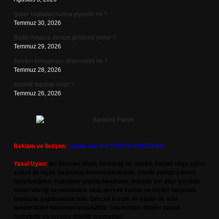
Şeker hastaları hurma yiyebilir mi ?
Temmuz 30, 2026
Bartın Amasra denize girilecek yerler ?
Temmuz 29, 2026
Telefon konuşması dinlenebilir mi ?
Temmuz 28, 2026
Kozmik topoloji nedir ?
Temmuz 26, 2026
Reklam ve İletişim:
Skype: live:.cid.575569c608265c69
Yasal Uyarı:
Bu internet sitesi, herhangi bir marka, kurum veya şahıs
şirketi ile hiçbir bağlantısı bulunmamaktadır. Sitede yalnızca kendi
hazırladığımız makaleler paylaşılmaktadır. Burada yer alan içerikler
haber niteliği taşımamakta olup, gerçek kurum ve kişiler hakkında
paylaşım yapılmamaktadır. Gerçek kurum ve kişiler ile isim
benzerlikleri tamamen tesadüfidir. Sitemizdeki bilgiler taslak
halindedir ve tavsiye niteliği taşımazlar.