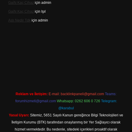
Gai̇N Kaç Cihaz
için
admin
Gai̇N Kaç Cihaz
için
Işıl
Aslı Nedir Tdk
için
admin
sino güncel giriş
Reklam ve İletişim:
E-mail:
backlinkpaneli@gmail.com
Teams:
forumhizmeti@gmail.com
Whatsapp: 0262 606 0 726
Telegram:
@karabul
Yasal Uyarı:
Sitemiz, 5651 Sayılı Kanun gereğince Bilgi Teknolojileri ve
İletişim Kurumu (BTK) tarafından onaylanmış bir Yer Sağlayıcı olarak
hizmet vermektedir. Bu nedenle, sitedeki içerikleri proaktif olarak