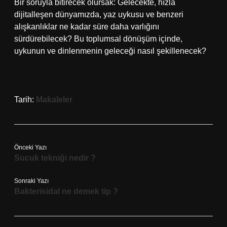
Bir soruyla bitirecek olursak: Gelecekte, hızla
dijitalleşen dünyamızda, yaz uykusu ve benzeri
alışkanlıklar ne kadar süre daha varlığını
sürdürebilecek? Bu toplumsal dönüşüm içinde,
uykunun ve dinlenmenin geleceği nasıl şekillenecek?
Tarih:
Makaleler
Önceki Yazı
Sucuk tekniği nedir ?
Sonraki Yazı
Bakterisidal ne demek tip ?