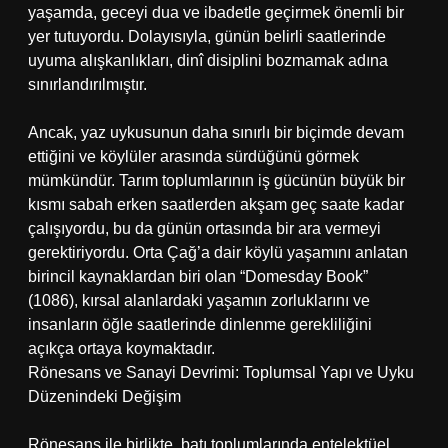
yaşamda, geceyi dua ve ibadetle geçirmek önemli bir
yer tutuyordu. Dolayısıyla, günün belirli saatlerinde
uyuma alışkanlıkları, dinî disiplini bozmamak adına
sınırlandırılmıştır.
Ancak, yaz uykusunun daha sınırlı bir biçimde devam
ettiğini ve köylüler arasında sürdüğünü görmek
mümkündür. Tarım toplumlarının iş gücünün büyük bir
kısmı sabah erken saatlerden akşam geç saate kadar
çalışıyordu, bu da günün ortasında bir ara vermeyi
gerektiriyordu. Orta Çağ’a dair köylü yaşamını anlatan
birincil kaynaklardan biri olan “Domesday Book”
(1086), kırsal alanlardaki yaşamın zorluklarını ve
insanların öğle saatlerinde dinlenme gerekliliğini
açıkça ortaya koymaktadır.
Rönesans ve Sanayi Devrimi: Toplumsal Yapı ve Uyku
Düzenindeki Değişim
Rönesans ile birlikte, batı toplumlarında entelektüel