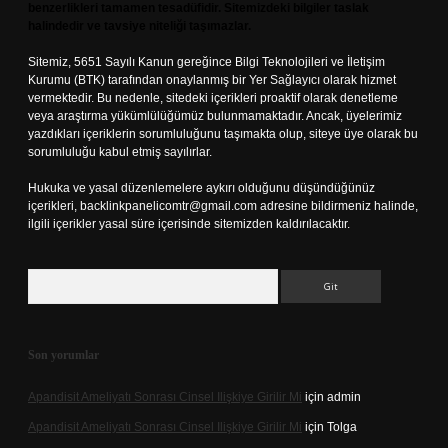
benzerlikleri tamamen tesadüfidir. Sitemizdeki bilgiler taslak
halindedir ve tavsiye niteliği taşımazlar.
Sitemiz, 5651 Sayılı Kanun gereğince Bilgi Teknolojileri ve İletişim
Kurumu (BTK) tarafından onaylanmış bir Yer Sağlayıcı olarak hizmet
vermektedir. Bu nedenle, sitedeki içerikleri proaktif olarak denetleme
veya araştırma yükümlülüğümüz bulunmamaktadır. Ancak, üyelerimiz
yazdıkları içeriklerin sorumluluğunu taşımakta olup, siteye üye olarak bu
sorumluluğu kabul etmiş sayılırlar.
Hukuka ve yasal düzenlemelere aykırı olduğunu düşündüğünüz
içerikleri,
backlinkpanelicomtr@gmail.com
adresine bildirmeniz halinde,
ilgili içerikler yasal süre içerisinde sitemizden kaldırılacaktır.
Arama
Son yorumlar
Apandisit Ameliyatı Sonrası Cinsel Ilişkiye Girilir Mi
için
admin
Apandisit Ameliyatı Sonrası Cinsel Ilişkiye Girilir Mi
için
Tolga