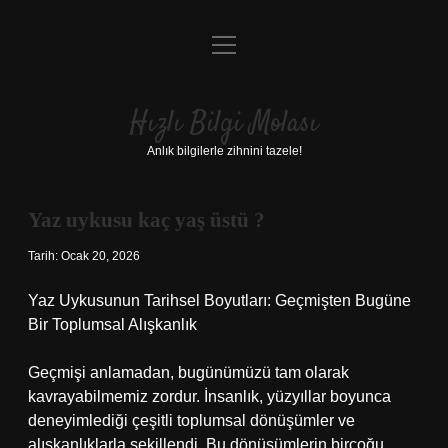
menüyü
Anasayfa
aç
Gizlilik Politikası
Hızlı Bilgi Molası
Yasal Uyarı
Anlık bilgilerle zihnini tazele!
Hakkımızda
Yaz uykusu kaç yaş üstü ?
Tarih: Ocak 20, 2026
Yaz Uykusunun Tarihsel Boyutları: Geçmişten Bugüne
Bir Toplumsal Alışkanlık
Geçmişi anlamadan, bugünümüzü tam olarak
kavrayabilmemiz zordur. İnsanlık, yüzyıllar boyunca
deneyimlediği çeşitli toplumsal dönüşümler ve
alışkanlıklarla şekillendi. Bu dönüşümlerin birçoğu,