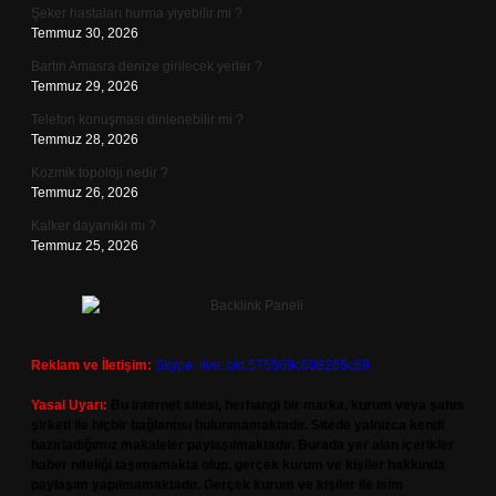
Şeker hastaları hurma yiyebilir mi ?
Temmuz 30, 2026
Bartın Amasra denize girilecek yerler ?
Temmuz 29, 2026
Telefon konuşması dinlenebilir mi ?
Temmuz 28, 2026
Kozmik topoloji nedir ?
Temmuz 26, 2026
Kalker dayanıklı mı ?
Temmuz 25, 2026
Reklam ve İletişim:
Skype: live:.cid.575569c608265c69
Yasal Uyarı:
Bu internet sitesi, herhangi bir marka, kurum veya şahıs
şirketi ile hiçbir bağlantısı bulunmamaktadır. Sitede yalnızca kendi
hazırladığımız makaleler paylaşılmaktadır. Burada yer alan içerikler
haber niteliği taşımamakta olup, gerçek kurum ve kişiler hakkında
paylaşım yapılmamaktadır. Gerçek kurum ve kişiler ile isim