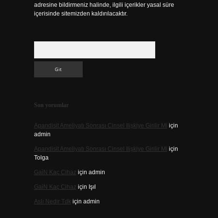
adresine bildirmeniz halinde, ilgili içerikler yasal süre
içerisinde sitemizden kaldırılacaktır.
Arama
Son yorumlar
Apandisit Ameliyatı Sonrası Cinsel Ilişkiye Girilir Mi
için
admin
Apandisit Ameliyatı Sonrası Cinsel Ilişkiye Girilir Mi
için
Tolga
Gai̇N Kaç Cihaz
için
admin
Gai̇N Kaç Cihaz
için
Işıl
Aslı Nedir Tdk
için
admin