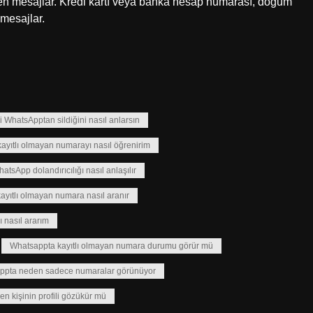
eyen mesajlar. Kredi kartı veya banka hesap numarası, doğum
 mesajlar.
zi WhatsApptan sildiğini nasıl anlarsın
ayıtlı olmayan numarayı nasıl öğrenirim
atsApp dolandırıcılığı nasıl anlaşılır
yıtlı olmayan numara nasıl aranır
 nasıl ararım
Whatsappta kayıtlı olmayan numara durumu görür mü
ppta neden sadece numaralar görünüyor
n kişinin profili gözükür mü