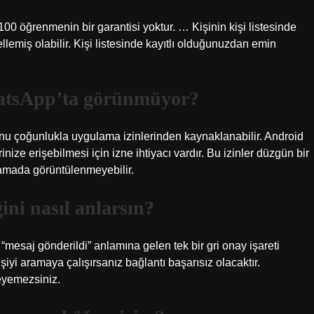
100 öğrenmenin bir garantisi yoktur. … Kişinin kişi listesinde
gellemiş olabilir. Kişi listesinde kayıtlı olduğunuzdan emin
hatsApp’ta görünmüyor?
u çoğunlukla uygulama izinlerinden kaynaklanabilir. Android
nize erişebilmesi için izne ihtiyacı vardır. Bu izinler düzgün bir
lamada görüntülenmeyebilir.
ini nasıl anlarsın?
“mesaj gönderildi” anlamına gelen tek bir gri onay işareti
şiyi aramaya çalışırsanız bağlantı başarısız olacaktır.
leyemezsiniz.