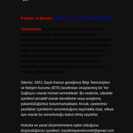
Reklam ve İletişim:
Skype: live:.cid.575569c608265c69
Yasal Uyarı:
Bu internet sitesi, herhangi bir marka,
kurum veya şahıs şirketi ile hiçbir bağlantısı
bulunmamaktadır. Sitede yalnızca kendi hazırladığımız
makaleler paylaşılmaktadır. Burada yer alan içerikler
haber niteliği taşımamakta olup, gerçek kurum ve
kişiler hakkında paylaşım yapılmamaktadır. Gerçek
kurum ve kişiler ile isim benzerlikleri tamamen
tesadüfidir. Sitemizdeki bilgiler taslak halindedir ve
tavsiye niteliği taşımazlar.
a
Sitemiz, 5651 Sayılı Kanun gereğince Bilgi Teknolojileri
ve İletişim Kurumu (BTK) tarafından onaylanmış bir Yer
Sağlayıcı olarak hizmet vermektedir. Bu nedenle, sitedeki
içerikleri proaktif olarak denetleme veya araştırma
yükümlülüğümüz bulunmamaktadır. Ancak, üyelerimiz
yazdıkları içeriklerin sorumluluğunu taşımakta olup, siteye
üye olarak bu sorumluluğu kabul etmiş sayılırlar.
Hukuka ve yasal düzenlemelere aykırı olduğunu
düşündüğünüz içerikleri,
backlinkpanelicomtr@gmail.com