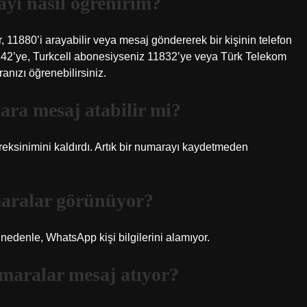
yı nasıl öğrenirim?
 11880’i arayabilir veya mesaj göndererek bir kişinin telefon
842’ye, Turkcell abonesiyseniz 11832’ye veya Türk Telekom
ızı öğrenebilirsiniz.
ra mesaj atabilir mi?
ksinimini kaldırdı. Artık bir numarayı kaydetmeden
aralar görünüyor?
 nedenle, WhatsApp kişi bilgilerini alamıyor.
aralar mesaj atıyor?