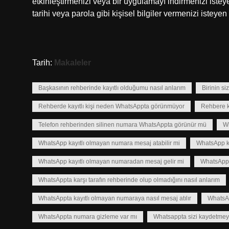
etkinleştirmenizi veya bir uygulamayı indirmenizi ist
tarihi veya parola gibi kişisel bilgiler vermenizi isteyen
Tarih:
Makaleler
Başkasının rehberinde kayıtlı olduğumu nasıl anlarım
Birinin si
Rehberde kayıtlı kişi neden WhatsAppta görünmüyor
Rehbere k
Telefon rehberinden silinen numara WhatsAppta görünür mü
Wh
WhatsApp kayıtlı olmayan numara mesaj atabilir mi
WhatsApp ka
WhatsApp kayıtlı olmayan numaradan mesaj gelir mi
WhatsAppı
WhatsAppta karşı tarafın rehberinde olup olmadığını nasıl anlarım
WhatsAppta kayıtlı olmayan numaraya nasıl mesaj atılır
WhatsA
WhatsAppta numara gizleme var mı
Whatsappta sizi kaydetmeye