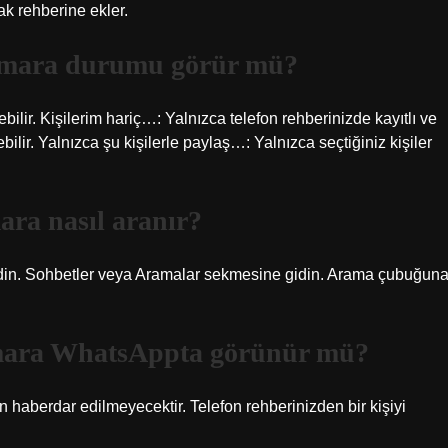
k rehberine ekler.
umara durumu görür mü?
bilir. Kişilerim hariç…: Yalnızca telefon rehberinizde kayıtlı ve
ilir. Yalnızca şu kişilerle paylaş…: Yalnızca seçtiğiniz kişiler
ra nasıl aranır?
t edin. Sohbetler veya Aramalar sekmesine gidin. Arama çubuğun
umara WhatsAppta görünür mü?
en haberdar edilmeyecektir. Telefon rehberinizden bir kişiyi