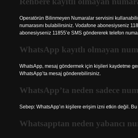
Rehbere kayıtlı olmayan numara
Operatörün Bilinmeyen Numaralar servisini kullanabilir,
numarasını bulabilirsiniz. Vodafone abonesiyseniz 11
abonesiyseniz 11855’e SMS göndererek telefon numaran
WhatsApp kayıtlı olmayan numa
WhatsApp, mesaj göndermek için kişileri kaydetme gere
WhatsApp’ta mesaj gönderebilirsiniz.
WhatsApp’ta neden sadece num
Sebep: WhatsApp’ın kişilere erişim izni etkin değil. Bu
Whatsapptan neden yabancı num