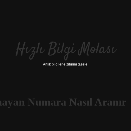
Hızlı Bilgi Molası
Anlık bilgilerle zihnini tazele!
mayan Numara Nasıl Aranır