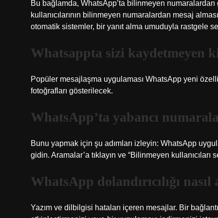
Bu bağlamda, WhatsApp’ta bilinmeyen numaralardan gel
kullanıcılarının bilinmeyen numaralardan mesaj almasın
otomatik sistemler, bir yanıt alma umuduyla rastgele s
Whatsappta sizi kaydetmeyen ki
Popüler mesajlaşma uygulaması WhatsApp yeni özelliğin
fotoğrafları gösterilecek.
WhatsApp’ta yabancı numaralard
Bunu yapmak için şu adımları izleyin: WhatsApp uygul
gidin. Aramalar’a tıklayın ve “Bilinmeyen kullanıcıları s
WhatsApp dolandırıcılığı nasıl a
Yazım ve dilbilgisi hataları içeren mesajlar. Bir bağlantı