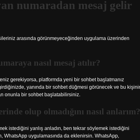
yan numaradan mesaj gelir
işileriniz arasında görünmeyeceğinden uygulama üzerinden
maraya nasıl mesaj atılır?
iz gerekiyorsa, platformda yeni bir sohbet başlatmanız
rdiğinizde, yanında bir sohbet düğmesi görünecek ve bu kişini
onunla bir sohbet başlatabilirsiniz.
erinde olup olmadığını nasıl anlarım
 istediğini yanlış anladın, ben tekrar söylemek istediğini
san, WhatsApp uygulamasında da eklenirsin. WhatsApp,