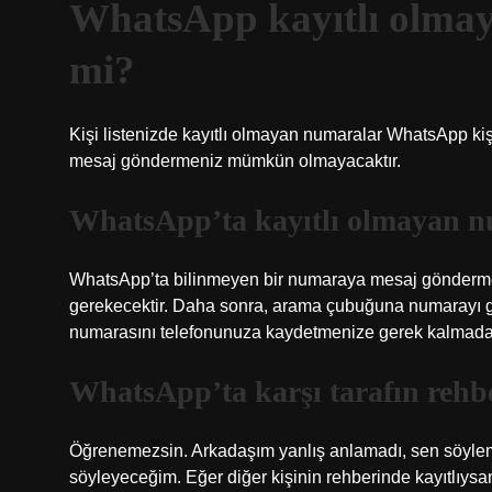
WhatsApp kayıtlı olma
mi?
Kişi listenizde kayıtlı olmayan numaralar WhatsApp k
mesaj göndermeniz mümkün olmayacaktır.
WhatsApp’ta kayıtlı olmayan nu
WhatsApp’ta bilinmeyen bir numaraya mesaj göndermen
gerekecektir. Daha sonra, arama çubuğuna numarayı gi
numarasını telefonunuza kaydetmenize gerek kalmadan 
WhatsApp’ta karşı tarafın rehb
Öğrenemezsin. Arkadaşım yanlış anlamadı, sen söylemek
söyleyeceğim. Eğer diğer kişinin rehberinde kayıtlıy