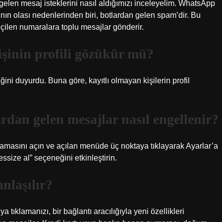
en mesaj isteklerini nasıl aldığımızı inceleyelim. WhatsApp
ın olası nedenlerinden biri, botlardan gelen spam’dir. Bu
eçilen numaralara toplu mesajlar gönderir.
şinin profili gözükür mü?
i duyurdu. Buna göre, kayıtlı olmayan kişilerin profil
an gelen mesajlar nasıl engellenir?
amasını açın ve açılan menüde üç noktaya tıklayarak Ayarlar’a
essize al” seçeneğini etkinleştirin.
nlaşılır?
ya tıklamanızı, bir bağlantı aracılığıyla yeni özellikleri