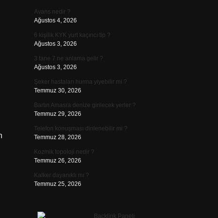
Avans nedir ?
Ağustos 4, 2026
6 kişilik KYK yurt kaçıncı tip ?
Ağustos 3, 2026
3 tane 7 ne anlama gelir ?
Ağustos 3, 2026
Şeker hastaları hurma yiyebilir mi ?
Temmuz 30, 2026
Bartın Amasra denize girilecek yerler ?
Temmuz 29, 2026
Telefon konuşması dinlenebilir mi ?
n
Temmuz 28, 2026
Kozmik topoloji nedir ?
Temmuz 26, 2026
?
Kalker dayanıklı mı ?
Temmuz 25, 2026