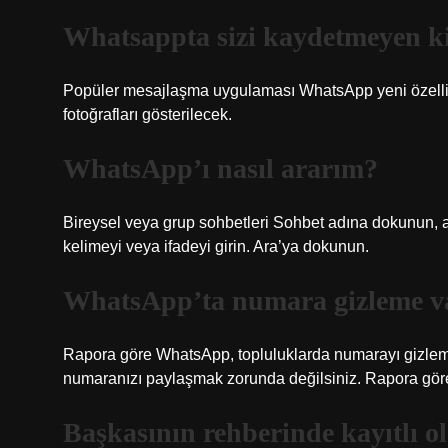
Whatsappta sizi kaydetmeyen ki
Popüler mesajlaşma uygulaması WhatsApp yeni özelliğin
fotoğrafları gösterilecek.
WhatsApp’ı nasıl ararım?
Bireysel veya grup sohbetleri Sohbet adına dokunun, 
kelimeyi veya ifadeyi girin. Ara’ya dokunun.
WhatsApp’ta numara gizleme v
Rapora göre WhatsApp, topluluklarda numarayı gizleme 
numaranızı paylaşmak zorunda değilsiniz. Rapora göre 
Başkasının rehberinde kayıtlı 