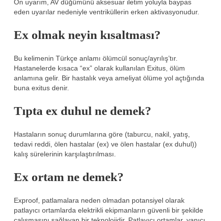
Ön uyarım, AV düğümünü aksesuar iletim yoluyla baypas
eden uyarılar nedeniyle ventriküllerin erken aktivasyonudur.
Ex olmak neyin kısaltması?
Bu kelimenin Türkçe anlamı ölümcül sonuç/ayrılış’tır.
Hastanelerde kısaca “ex” olarak kullanılan Exitus, ölüm
anlamına gelir. Bir hastalık veya ameliyat ölüme yol açtığında
buna exitus denir.
Tıpta ex duhul ne demek?
Hastaların sonuç durumlarına göre (taburcu, nakil, yatış,
tedavi reddi, ölen hastalar (ex) ve ölen hastalar (ex duhul))
kalış sürelerinin karşılaştırılması.
Ex ortam ne demek?
Exproof, patlamalara neden olmadan potansiyel olarak
patlayıcı ortamlarda elektrikli ekipmanların güvenli bir şekilde
çalışmasını sağlayan bir teknolojidir. Patlayıcı ortamlar, yanıcı