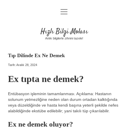
menüyü
Anasayfa
aç
Gizlilik Politikası
Hızlı Bilgi Molası
Yasal Uyarı
Anlık bilgilerle zihnini tazele!
Hakkımızda
Tıp Dilinde Ex Ne Demek
Tarih: Aralık 28, 2024
Ex tıpta ne demek?
Entübasyon işleminin tamamlanması. Açıklama: Hastanın
solunum yetmezliğine neden olan durum ortadan kalktığında
veya düzeldiğinde ve hasta kendi başına yeterli şekilde nefes
alabildiğinde ekstübe edilebilir; yani takılı tüp çıkarılabilir.
Ex ne demek oluyor?