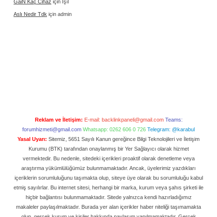
Gai̇N Kaç Cihaz
için
Işıl
Aslı Nedir Tdk
için
admin
Reklam ve İletişim:
E-mail:
backlinkpaneli@gmail.com
Teams:
forumhizmeti@gmail.com
Whatsapp: 0262 606 0 726
Telegram: @karabul
Yasal Uyarı:
Sitemiz, 5651 Sayılı Kanun gereğince Bilgi Teknolojileri ve İletişim
Kurumu (BTK) tarafından onaylanmış bir Yer Sağlayıcı olarak hizmet
vermektedir. Bu nedenle, sitedeki içerikleri proaktif olarak denetleme veya
araştırma yükümlülüğümüz bulunmamaktadır. Ancak, üyelerimiz yazdıkları
içeriklerin sorumluluğunu taşımakta olup, siteye üye olarak bu sorumluluğu kabul
etmiş sayılırlar. Bu internet sitesi, herhangi bir marka, kurum veya şahıs şirketi ile
hiçbir bağlantısı bulunmamaktadır. Sitede yalnızca kendi hazırladığımız
makaleler paylaşılmaktadır. Burada yer alan içerikler haber niteliği taşımamakta
olup, gerçek kurum ve kişiler hakkında paylaşım yapılmamaktadır. Gerçek