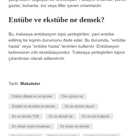
gazlar, buharlar, toz veya lifler içeren ortamlardır.
Entübe ve ekstübe ne demek?
Bu, trakeaya entübasyon tüpü yerleştirilen, yani entübe
edilmiş bir kişinin durumunu ifade eder. Bu durumda, “entübe
hasta” veya “entübe hasta” terimleri kullanılır. Entübasyon
kelimesinin zıttı ekstübasyondur. Trakeaya yerleştirilen tüpün
çıkarılması olarak adlandırılır.
Tarih:
Makaleler
Doktor dilinde ex ne demek
Eks açılımı ne
Entübe ve ekstübe ne demek
Ex ne demek oluyor
Ex ne demek TDK
Ex ne demek tip
Ex ne için kullanılır
Ex olmak neyin kısaltması
Ex ortam ne demek