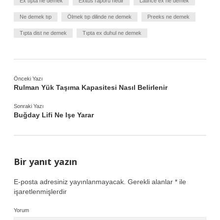
Ex tıpta ne demek
Exitus raporu nedir
Latince ex ne demek
Ne demek tıp
Ölmek tıp dilinde ne demek
Preeks ne demek
Tıpta dist ne demek
Tıpta ex duhul ne demek
Önceki Yazı
Rulman Yük Taşıma Kapasitesi Nasıl Belirlenir
Sonraki Yazı
Buğday Lifi Ne Işe Yarar
Bir yanıt yazın
E-posta adresiniz yayınlanmayacak.
Gerekli alanlar
*
ile
işaretlenmişlerdir
Yorum