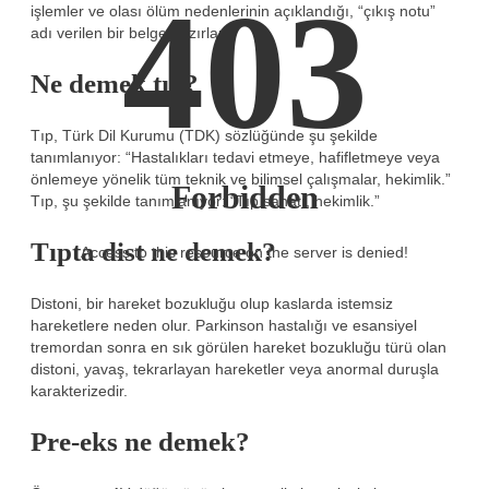
403
işlemler ve olası ölüm nedenlerinin açıklandığı, “çıkış notu”
adı verilen bir belge hazırlar.
Ne demek tıp?
Tıp, Türk Dil Kurumu (TDK) sözlüğünde şu şekilde
tanımlanıyor: “Hastalıkları tedavi etmeye, hafifletmeye veya
önlemeye yönelik tüm teknik ve bilimsel çalışmalar, hekimlik.”
Forbidden
Tıp, şu şekilde tanımlanıyor: “Tıp sanatı, hekimlik.”
Tıpta dist ne demek?
Access to this resource on the server is denied!
Distoni, bir hareket bozukluğu olup kaslarda istemsiz
hareketlere neden olur. Parkinson hastalığı ve esansiyel
tremordan sonra en sık görülen hareket bozukluğu türü olan
distoni, yavaş, tekrarlayan hareketler veya anormal duruşla
karakterizedir.
Pre-eks ne demek?