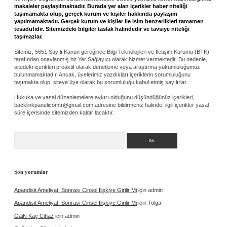
makaleler paylaşılmaktadır. Burada yer alan içerikler haber niteliği
taşımamakta olup, gerçek kurum ve kişiler hakkında paylaşım
yapılmamaktadır. Gerçek kurum ve kişiler ile isim benzerlikleri tamamen
tesadüfidir. Sitemizdeki bilgiler taslak halindedir ve tavsiye niteliği
taşımazlar.
Sitemiz, 5651 Sayılı Kanun gereğince Bilgi Teknolojileri ve İletişim Kurumu (BTK)
tarafından onaylanmış bir Yer Sağlayıcı olarak hizmet vermektedir. Bu nedenle,
sitedeki içerikleri proaktif olarak denetleme veya araştırma yükümlülüğümüz
bulunmamaktadır. Ancak, üyelerimiz yazdıkları içeriklerin sorumluluğunu
taşımakta olup, siteye üye olarak bu sorumluluğu kabul etmiş sayılırlar.
Hukuka ve yasal düzenlemelere aykırı olduğunu düşündüğünüz içerikleri,
backlinkpanelicomtr@gmail.com
adresine bildirmeniz halinde, ilgili içerikler yasal
süre içerisinde sitemizden kaldırılacaktır.
Arama
Son yorumlar
Apandisit Ameliyatı Sonrası Cinsel Ilişkiye Girilir Mi
için
admin
Apandisit Ameliyatı Sonrası Cinsel Ilişkiye Girilir Mi
için
Tolga
Gai̇N Kaç Cihaz
için
admin