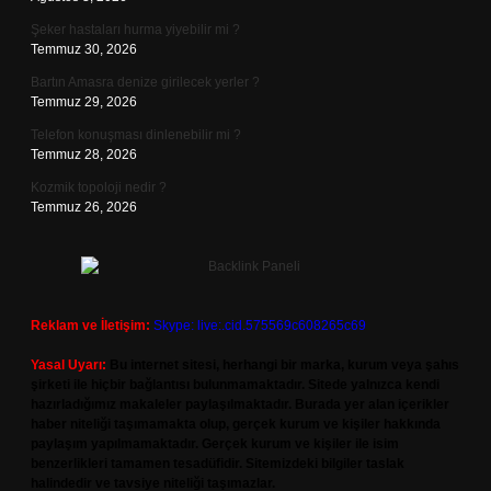
Şeker hastaları hurma yiyebilir mi ?
Temmuz 30, 2026
Bartın Amasra denize girilecek yerler ?
Temmuz 29, 2026
Telefon konuşması dinlenebilir mi ?
Temmuz 28, 2026
Kozmik topoloji nedir ?
Temmuz 26, 2026
Reklam ve İletişim:
Skype: live:.cid.575569c608265c69
Yasal Uyarı:
Bu internet sitesi, herhangi bir marka, kurum veya şahıs
şirketi ile hiçbir bağlantısı bulunmamaktadır. Sitede yalnızca kendi
hazırladığımız makaleler paylaşılmaktadır. Burada yer alan içerikler
haber niteliği taşımamakta olup, gerçek kurum ve kişiler hakkında
paylaşım yapılmamaktadır. Gerçek kurum ve kişiler ile isim
benzerlikleri tamamen tesadüfidir. Sitemizdeki bilgiler taslak
halindedir ve tavsiye niteliği taşımazlar.