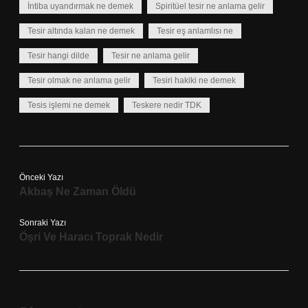
İntiba uyandırmak ne demek
Spiritüel tesir ne anlama gelir
Tesir altında kalan ne demek
Tesir eş anlamlısı ne
Tesir hangi dilde
Tesir ne anlama gelir
Tesir olmak ne anlama gelir
Tesiri hakiki ne demek
Tesis işlemi ne demek
Teskere nedir TDK
Önceki Yazı
Akbaş Ne Zaman Öldü
Sonraki Yazı
Öşri Ve Haracı Toprak Nedir