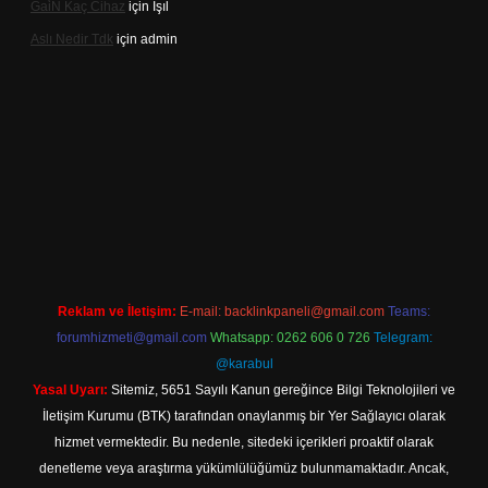
Gai̇N Kaç Cihaz
için
Işıl
Aslı Nedir Tdk
için
admin
ino güncel giriş
Reklam ve İletişim:
E-mail:
backlinkpaneli@gmail.com
Teams:
forumhizmeti@gmail.com
Whatsapp: 0262 606 0 726
Telegram:
@karabul
Yasal Uyarı:
Sitemiz, 5651 Sayılı Kanun gereğince Bilgi Teknolojileri ve
İletişim Kurumu (BTK) tarafından onaylanmış bir Yer Sağlayıcı olarak
hizmet vermektedir. Bu nedenle, sitedeki içerikleri proaktif olarak
denetleme veya araştırma yükümlülüğümüz bulunmamaktadır. Ancak,