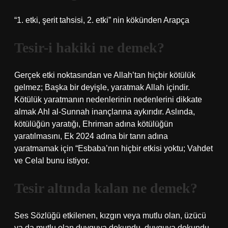
“1. etki, şerit tahsisi, 2. etki” nin kökünden Arapça
Tesir-i hakiki ne demek?
Gerçek etki noktasından ve Allah’tan hiçbir kötülük
gelmez; Başka bir deyişle, yaratmak Allah içindir.
Kötülük yaratmanın nedenlerinin nedenlerini dikkate
almak Ahl al-Sunnah inançlarına aykırıdır. Aslında,
kötülüğün yaratığı, Ehriman adına kötülüğün
yaratılmasını, Ek 2024 adına bir tanrı adına
yaratmamak için “Esbaba’nın hiçbir etkisi yoktu; Vahdet
ve Celal bunu istiyor.
Tesir altında kalan ne demek?
Ses Sözlüğü etkilenen, kızgın veya mutlu olan, üzücü
ya da mutlu olan duyguya dokundu, duyguya dokundu