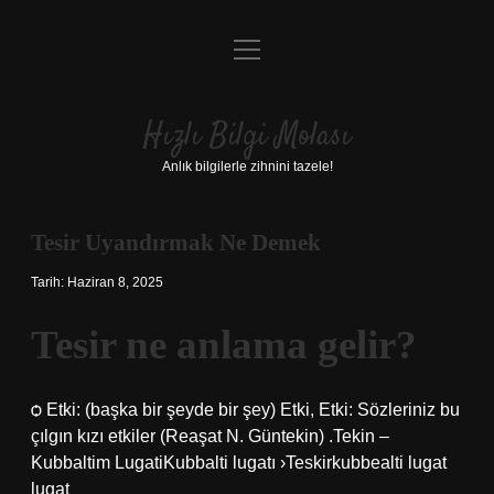
menüyü
Anasayfa
aç
Gizlilik Politikası
Hızlı Bilgi Molası
Yasal Uyarı
Anlık bilgilerle zihnini tazele!
Hakkımızda
Tesir Uyandırmak Ne Demek
Tarih: Haziran 8, 2025
Tesir ne anlama gelir?
ѻ Etki: (başka bir şeyde bir şey) Etki, Etki: Sözleriniz bu
çılgın kızı etkiler (Reaşat N. Güntekin) .Tekin –
Kubbaltim LugatiKubbalti lugatı ›Teskirkubbealti lugat
lugat