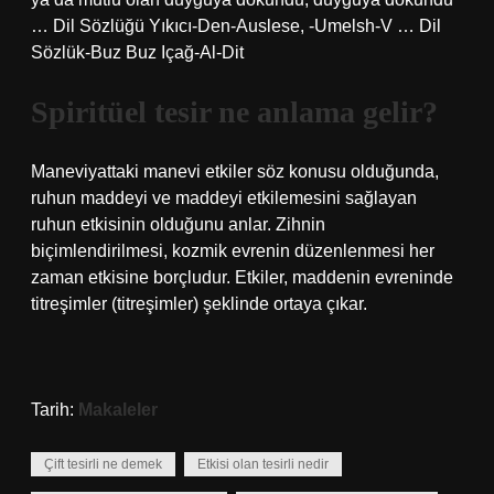
… Dil Sözlüğü Yıkıcı-Den-Auslese, -Umelsh-V … Dil
Sözlük-Buz Buz Içağ-Al-Dit
Spiritüel tesir ne anlama gelir?
Maneviyattaki manevi etkiler söz konusu olduğunda,
ruhun maddeyi ve maddeyi etkilemesini sağlayan
ruhun etkisinin olduğunu anlar. Zihnin
biçimlendirilmesi, kozmik evrenin düzenlenmesi her
zaman etkisine borçludur. Etkiler, maddenin evreninde
titreşimler (titreşimler) şeklinde ortaya çıkar.
Tarih:
Makaleler
Çift tesirli ne demek
Etkisi olan tesirli nedir