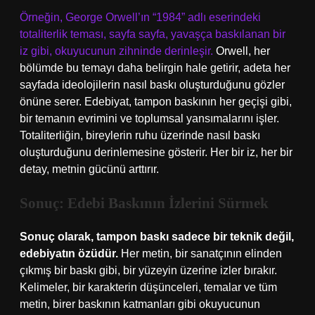
Örneğin, George Orwell’ın “1984” adlı eserindeki
totaliterlik teması, sayfa sayfa, yavaşça baskılanan bir
iz gibi, okuyucunun zihninde derinleşir.
Orwell, her
bölümde bu temayı daha belirgin hale getirir, adeta her
sayfada ideolojilerin nasıl baskı oluşturduğunu gözler
önüne serer. Edebiyat, tampon baskının her geçişi gibi,
bir temanın evrimini ve toplumsal yansımalarını işler.
Totaliterliğin, bireylerin ruhu üzerinde nasıl baskı
oluşturduğunu derinlemesine gösterir. Her bir iz, her bir
detay, metnin gücünü arttırır.
Sonuç: Edebi Baskının İzlerini Sürmek
Sonuç olarak, tampon baskı sadece bir teknik değil,
edebiyatın özüdür.
Her metin, bir sanatçının elinden
çıkmış bir baskı gibi, bir yüzeyin üzerine izler bırakır.
Kelimeler, bir karakterin düşünceleri, temalar ve tüm
metin, birer baskının katmanları gibi okuyucunun