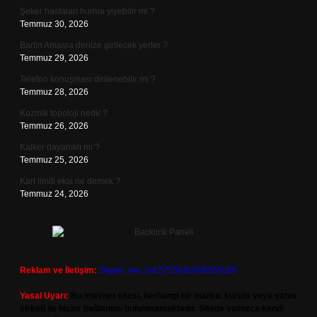
Şeker hastaları hurma yiyebilir mi ?
Temmuz 30, 2026
Bartın Amasra denize girilecek yerler ?
Temmuz 29, 2026
Telefon konuşması dinlenebilir mi ?
Temmuz 28, 2026
Kozmik topoloji nedir ?
Temmuz 26, 2026
Kalker dayanıklı mı ?
Temmuz 25, 2026
Kart limiti eksi ne demek ?
Temmuz 24, 2026
Reklam ve İletişim:
Skype: live:.cid.575569c608265c69
Yasal Uyarı:
Bu internet sitesi, herhangi bir marka, kurum veya şahıs
şirketi ile hiçbir bağlantısı bulunmamaktadır. Sitede yalnızca kendi