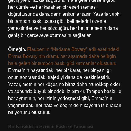
geçişiyle biraz daha görünür hale gelen deseni gibi,
her cümle ve her karakter, bir eserin teması
doğrultusunda daha derin anlamlar taşır. Yazarlar, tıpkı
bir tampon baskı ustası gibi, kelimelerini özenle
yerleştirirler ve her sözcüğün, her betimlemenin daha
geniş bir çerçeveye oturmasını sağlarlar.
Örneğin,
Flaubert’in “Madame Bovary” adlı eserindeki
Emma Bovary’nin dramı, her aşamada daha belirgin
hale gelen bir tampon baskı gibi katmanlar oluşturur.
Emma’nın hayatındaki her bir karar, her bir yanılgı,
onun sonrasındaki trajediyi daha da keskinleştirir.
Yazar, metnin her köşesine biraz daha mürekkep ekler
ve sonunda büyük bir edebi iz bırakır. Tampon baskı ile
her ayrıntının, her izinin yerleşmesi gibi, Emma’nın
yaşamındaki her hata ve seçim de hikayenin iz bırakan
bir yönünü oluşturur.
Bir Karakterin Evrimi: Baskı ve Yansıması