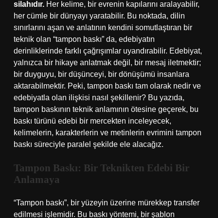
silahıdır.
Her kelime, bir evrenin kapılarını aralayabilir,
her cümle bir dünyayı yaratabilir. Bu noktada, dilin
sınırlarını aşan ve anlatının kendini somutlaştıran bir
teknik olan “tampon baskı” da, edebiyatın
derinliklerinde farklı çağrışımlar uyandırabilir. Edebiyat,
yalnızca bir hikaye anlatmak değil, bir mesaj iletmektir;
bir duyguyu, bir düşünceyi, bir dönüşümü insanlara
aktarabilmektir. Peki, tampon baskı tam olarak nedir ve
edebiyatla olan ilişkisi nasıl şekillenir? Bu yazıda,
tampon baskının teknik anlamının ötesine geçerek, bu
baskı türünü edebi bir mercekten inceleyecek,
kelimelerin, karakterlerin ve metinlerin evrimini tampon
baskı süreciyle paralel şekilde ele alacağız.
Tampon Baskı: Bir Teknikten Edebi Bir
Anlamaya
“Tampon baskı”, bir yüzeyin üzerine mürekkep transfer
edilmesi işlemidir. Bu baskı yöntemi, bir şablon