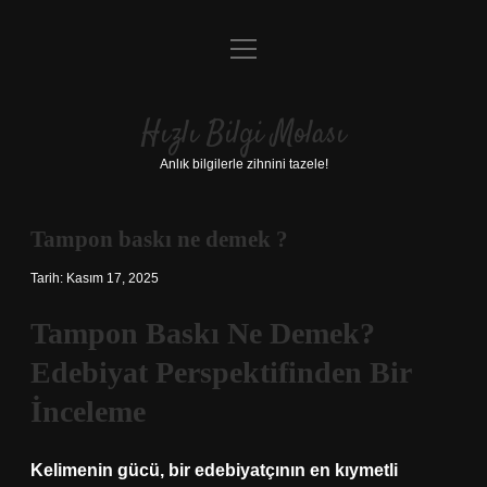
menüyü
Anasayfa
aç
Gizlilik Politikası
Hızlı Bilgi Molası
Yasal Uyarı
Anlık bilgilerle zihnini tazele!
Hakkımızda
Tampon baskı ne demek ?
Tarih: Kasım 17, 2025
Tampon Baskı Ne Demek?
Edebiyat Perspektifinden Bir
İnceleme
Kelimenin gücü, bir edebiyatçının en kıymetli