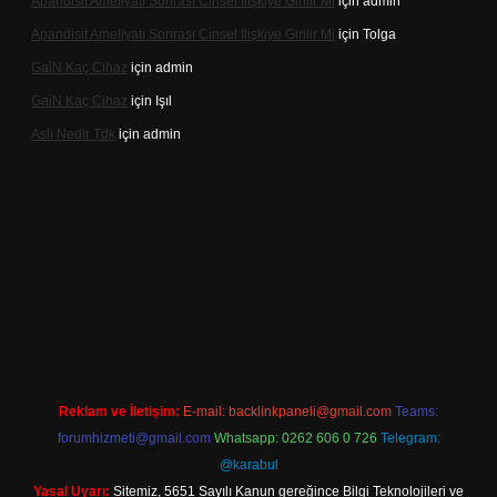
Apandisit Ameliyatı Sonrası Cinsel Ilişkiye Girilir Mi
için
admin
Apandisit Ameliyatı Sonrası Cinsel Ilişkiye Girilir Mi
için
Tolga
Gai̇N Kaç Cihaz
için
admin
Gai̇N Kaç Cihaz
için
Işıl
Aslı Nedir Tdk
için
admin
ino güncel giriş
Reklam ve İletişim:
E-mail:
backlinkpaneli@gmail.com
Teams:
forumhizmeti@gmail.com
Whatsapp: 0262 606 0 726
Telegram:
@karabul
Yasal Uyarı:
Sitemiz, 5651 Sayılı Kanun gereğince Bilgi Teknolojileri ve