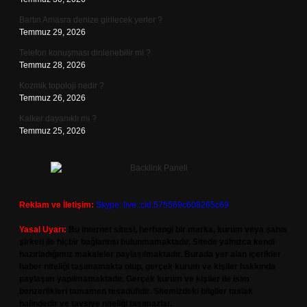
Bartın Amasra denize girilecek yerler ?
Temmuz 29, 2026
Telefon konuşması dinlenebilir mi ?
Temmuz 28, 2026
Kozmik topoloji nedir ?
Temmuz 26, 2026
Kalker dayanıklı mı ?
Temmuz 25, 2026
Reklam ve İletişim:
Skype: live:.cid.575569c608265c69
Yasal Uyarı:
Bu internet sitesi, herhangi bir marka, kurum veya şahıs
şirketi ile hiçbir bağlantısı bulunmamaktadır. Sitede yalnızca kendi
hazırladığımız makaleler paylaşılmaktadır. Burada yer alan içerikler
haber niteliği taşımamakta olup, gerçek kurum ve kişiler hakkında
paylaşım yapılmamaktadır. Gerçek kurum ve kişiler ile isim
benzerlikleri tamamen tesadüfidir. Sitemizdeki bilgiler taslak
halindedir ve tavsiye niteliği taşımazlar.