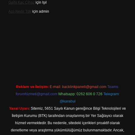
Gai̇N Kaç Cihaz
için
Işıl
Aslı Nedir Tdk
için
admin
iriş
Reklam ve İletişim:
E-mail:
backlinkpaneli@gmail.com
Teams:
forumhizmeti@gmail.com
Whatsapp: 0262 606 0 726
Telegram:
@karabul
Yasal Uyarı:
Sitemiz, 5651 Sayılı Kanun gereğince Bilgi Teknolojileri ve
İletişim Kurumu (BTK) tarafından onaylanmış bir Yer Sağlayıcı olarak
hizmet vermektedir. Bu nedenle, sitedeki içerikleri proaktif olarak
denetleme veya araştırma yükümlülüğümüz bulunmamaktadır. Ancak,