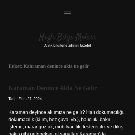
menüyü
Anasayfa
aç
Gizlilik Politikası
Hızlı Bilgi Molası
Yasal Uyarı
Anlık bilgilerle zihnini tazele!
Hakkımızda
Etiket:
Kahraman denince akla ne gelir
Karaman Denince Akla Ne Gelir
Tarih: Ekim 27, 2024
Karaman deyince aklımıza ne gelir? Halı dokumacılığı,
dokumacılık (kilim, bez çuval vb.), halıcılık, bakır
işleme, marangozluk, mobilyacılık, testerecilik ve dikiş,
nakış gibi geleneksel el sanatları Karaman’da