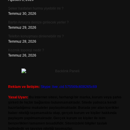
Şeker hastaları hurma yiyebilir mi ?
Temmuz 30, 2026
Bartın Amasra denize girilecek yerler ?
Temmuz 29, 2026
Telefon konuşması dinlenebilir mi ?
Temmuz 28, 2026
Kozmik topoloji nedir ?
Temmuz 26, 2026
Reklam ve İletişim:
Skype: live:.cid.575569c608265c69
Yasal Uyarı:
Bu internet sitesi, herhangi bir marka, kurum veya şahıs
şirketi ile hiçbir bağlantısı bulunmamaktadır. Sitede yalnızca kendi
hazırladığımız makaleler paylaşılmaktadır. Burada yer alan içerikler
haber niteliği taşımamakta olup, gerçek kurum ve kişiler hakkında
paylaşım yapılmamaktadır. Gerçek kurum ve kişiler ile isim
benzerlikleri tamamen tesadüfidir. Sitemizdeki bilgiler taslak
halindedir ve tavsiye niteliği taşımazlar.