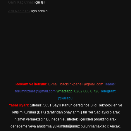
Gai̇N Kaç Cihaz
için
Işıl
Aslı Nedir Tdk
için
admin
iriş
Reklam ve İletişim:
E-mail:
backlinkpaneli@gmail.com
Teams:
forumhizmeti@gmail.com
Whatsapp: 0262 606 0 726
Telegram:
@karabul
Yasal Uyarı:
Sitemiz, 5651 Sayılı Kanun gereğince Bilgi Teknolojileri ve
İletişim Kurumu (BTK) tarafından onaylanmış bir Yer Sağlayıcı olarak
hizmet vermektedir. Bu nedenle, sitedeki içerikleri proaktif olarak
denetleme veya araştırma yükümlülüğümüz bulunmamaktadır. Ancak,