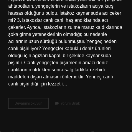
ahtapotların, yengeçlerin ve ıstakozların acıya karşı
hassas olduğunu buldu. İstakoz kaynar suda acı çeker
mi? 3. Istakozlar canlı canlı haşlandıklarında acı
çekerler. Ayrıca, ıstakozların zulme maruz kaldıklarında
şoka girme yeteneklerinin olmadığı; bu nedenle
acılarının uzun sürdüğü bulunmuştur. Yengeç neden
canlı pişiriliyor? Yengeçler kabuklu deniz ürünleri
olduğu için ağızları kapalı bir şekilde kaynar suda
pişirilir. Canlı yengeçleri pişirmenin amacı deniz
canlılarının öldükten sonra salgıladıkları zehirli
maddeleri dışarı atmasını önlemektir. Yengeç canlı
canlı pişirildiği için lezzetli…
Yengeç
Devamını okuyun
Yorum Bırak
Pişerken
Acı
Çeker
Mi