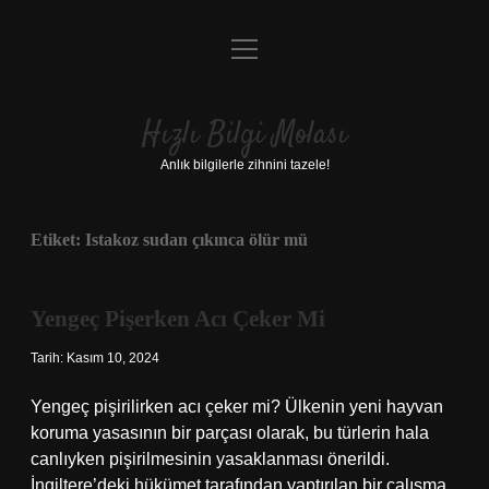
menüyü
Anasayfa
aç
Gizlilik Politikası
Hızlı Bilgi Molası
Yasal Uyarı
Anlık bilgilerle zihnini tazele!
Hakkımızda
Etiket:
Istakoz sudan çıkınca ölür mü
Yengeç Pişerken Acı Çeker Mi
Tarih: Kasım 10, 2024
Yengeç pişirilirken acı çeker mi? Ülkenin yeni hayvan
koruma yasasının bir parçası olarak, bu türlerin hala
canlıyken pişirilmesinin yasaklanması önerildi.
İngiltere’deki hükümet tarafından yaptırılan bir çalışma,