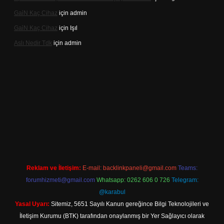
Gai̇N Kaç Cihaz
için
admin
Gai̇N Kaç Cihaz
için
Işıl
Aslı Nedir Tdk
için
admin
iriş
Reklam ve İletişim:
E-mail:
backlinkpaneli@gmail.com
Teams:
forumhizmeti@gmail.com
Whatsapp: 0262 606 0 726
Telegram:
@karabul
Yasal Uyarı:
Sitemiz, 5651 Sayılı Kanun gereğince Bilgi Teknolojileri ve
İletişim Kurumu (BTK) tarafından onaylanmış bir Yer Sağlayıcı olarak