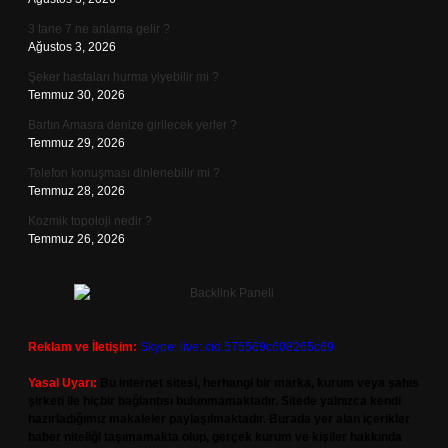
3 tane 7 ne anlama gelir ?
Ağustos 3, 2026
Şeker hastaları hurma yiyebilir mi ?
Temmuz 30, 2026
Bartın Amasra denize girilecek yerler ?
Temmuz 29, 2026
Telefon konuşması dinlenebilir mi ?
Temmuz 28, 2026
Kozmik topoloji nedir ?
Temmuz 26, 2026
Reklam ve İletişim:
Skype: live:.cid.575569c608265c69
Yasal Uyarı:
Bu internet sitesi, herhangi bir marka, kurum veya şahıs
şirketi ile hiçbir bağlantısı bulunmamaktadır. Sitede yalnızca kendi
hazırladığımız makaleler paylaşılmaktadır. Burada yer alan içerikler
haber niteliği taşımamakta olup, gerçek kurum ve kişiler hakkında