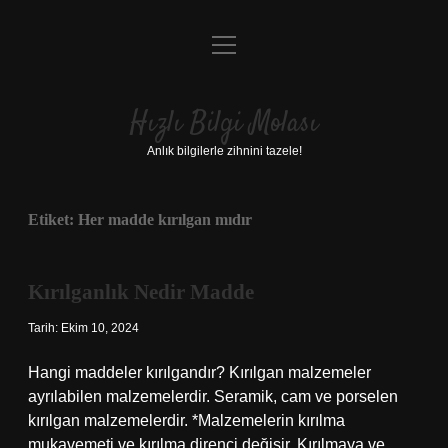
menüyü
Anasayfa
aç
Gizlilik Politikası
Hızlı Bilgi Molası
Yasal Uyarı
Anlık bilgilerle zihnini tazele!
Hakkımızda
Etiket:
Her madde kırılgan mıdır
Kırılganlık Nedir Madde
Tarih: Ekim 10, 2024
Hangi maddeler kırılgandır? Kırılgan malzemeler
ayrılabilen malzemelerdir. Seramik, cam ve porselen
kırılgan malzemelerdir. *Malzemelerin kırılma
mukavemeti ve kırılma direnci değişir. Kırılmaya ve