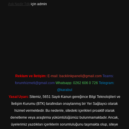
Aslı Nedir Tdk
için
admin
iriş
Reklam ve İletişim:
E-mail:
backlinkpaneli@gmail.com
Teams:
forumhizmeti@gmail.com
Whatsapp: 0262 606 0 726
Telegram:
@karabul
Yasal Uyarı:
Sitemiz, 5651 Sayılı Kanun gereğince Bilgi Teknolojileri ve
İletişim Kurumu (BTK) tarafından onaylanmış bir Yer Sağlayıcı olarak
hizmet vermektedir. Bu nedenle, sitedeki içerikleri proaktif olarak
denetleme veya araştırma yükümlülüğümüz bulunmamaktadır. Ancak,
üyelerimiz yazdıkları içeriklerin sorumluluğunu taşımakta olup, siteye