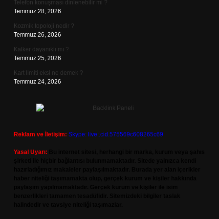
Telefon konuşması dinlenebilir mi ?
Temmuz 28, 2026
Kozmik topoloji nedir ?
Temmuz 26, 2026
Kalker dayanıklı mı ?
Temmuz 25, 2026
Kart limiti eksi ne demek ?
Temmuz 24, 2026
Reklam ve İletişim:
Skype: live:.cid.575569c608265c69
Yasal Uyarı:
Bu internet sitesi, herhangi bir marka, kurum veya şahıs
şirketi ile hiçbir bağlantısı bulunmamaktadır. Sitede yalnızca kendi
hazırladığımız makaleler paylaşılmaktadır. Burada yer alan içerikler
haber niteliği taşımamakta olup, gerçek kurum ve kişiler hakkında
paylaşım yapılmamaktadır. Gerçek kurum ve kişiler ile isim
benzerlikleri tamamen tesadüfidir. Sitemizdeki bilgiler taslak
halindedir ve tavsiye niteliği taşımazlar.