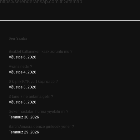
https://serenderahsap.com.tr
Sitemap
Sidebar
Son Yazılar
Bisiklet kullanırken kask zorunlu mu ?
Ağustos 6, 2026
Avans nedir ?
Ağustos 4, 2026
6 kişilik KYK yurt kaçıncı tip ?
Ağustos 3, 2026
3 tane 7 ne anlama gelir ?
Ağustos 3, 2026
Şeker hastaları hurma yiyebilir mi ?
Temmuz 30, 2026
Bartın Amasra denize girilecek yerler ?
Temmuz 29, 2026