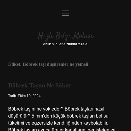
menüyü
Anasayfa
aç
Gizlilik Politikası
Hızlı Bilgi Molası
Yasal Uyarı
Anlık bilgilerle zihnini tazele!
Hakkımızda
Etiket:
Böbrek taşı düşürenler ne yemeli
Böbrek Taşını Ne Söker
Tarih: Ekim 10, 2024
Böbrek taşını ne yok eder? Böbrek taşları nasıl
düşürülür? 5 mm’den küçük böbrek taşları bol su
tüketimi ve egzersizle kendiliğinden kaybolabilir.
Böbrek taşları ayrıca üreter kanallarını genişleten ve