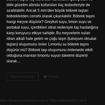
tıbbi gözetim altında kullanılan ilaç tedavileriyle de
azaltılabilir. Ancak 5 mm’den büyük böbrek taşları
böbreklerden cerrahi olarak çıkarılabilir. Böbrek taşını
hangi meyve düşürür? Greyfurt suyu, limon suyu ve
portakal suyu, içerdikleri sitrat nedeniyle taş hastalığına
karşı koruyucu etkiye sahiptir. Bu meyvelerin suları
idrarı alkali hale getirir ve çoğu taşın (kalsiyum oksalat
taşları) oluşumunu önler. Limonlu su böbrek taşını
düşürür mü? Böbrek taşı oluşumunu önlemede etkili
olduğuna inanılan limonlu suyun tüketimi düzenli
olarak…
Böbrek
Devamını okuyun
2 Yorum
Taşını
Ne
Söker
https://www.maviforum.com.tr
https://toptankilit.com.tr