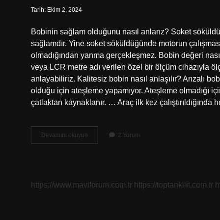
Tarih: Ekim 2, 2024
Bobinin sağlam olduğunu nasıl anlarız? Soket söküldü
sağlamdır. Yine soket söküldüğünde motorun çalışması d
olmadığından yanma gerçekleşmez. Bobin değeri nasıl 
veya LCR metre adı verilen özel bir ölçüm cihazıyla ölç
anlayabiliriz. Kalitesiz bobin nasıl anlaşılır? Arızalı b
olduğu için ateşleme yapamıyor. Ateşleme olmadığı içi
çatlaktan kaynaklanır. … Araç ilk kez çalıştırıldığında 
Bobin
Devamını okuyun
2 Yorum
Sağlamlık
Kontrolü
Nasıl
Yapılır
https://www.maviforum.com.tr
https://toptankilit.com.tr
h