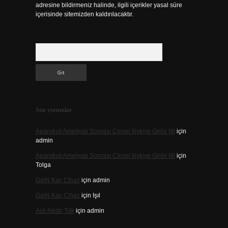
adresine bildirmeniz halinde, ilgili içerikler yasal süre
içerisinde sitemizden kaldırılacaktır.
Arama
Son yorumlar
Apandisit Ameliyatı Sonrası Cinsel Ilişkiye Girilir Mi
için
admin
Apandisit Ameliyatı Sonrası Cinsel Ilişkiye Girilir Mi
için
Tolga
Gai̇N Kaç Cihaz
için
admin
Gai̇N Kaç Cihaz
için
Işıl
Aslı Nedir Tdk
için
admin