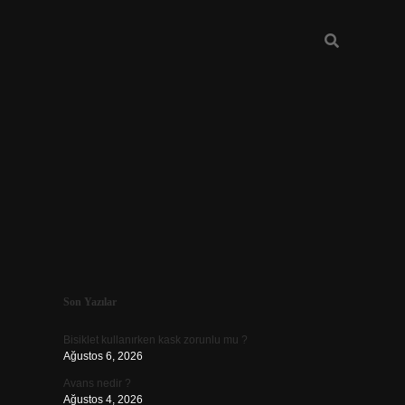
Sidebar
Son Yazılar
vdcasino güncel giriş
Bisiklet kullanırken kask zorunlu mu ?
Ağustos 6, 2026
Avans nedir ?
Ağustos 4, 2026