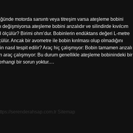
ğünde motorda sarsıntı veya titreşim varsa ateşleme bobini
eğişmiyorsa ateşleme bobini arızalıdır ve silindirde kıvılcım
ölçülür? Birimi ohm’dur. Bobinlerin endüktans değeri L-metre
ülür. Ancak bir avometre ile bobin kırılması olup olmadığını
obin nasıl tespit edilir? Araç hiç çalışmıyor: Bobin tamamen arızalı
n araç çalışmıyor: Bu durum genellikle ateşleme bobinindeki bir
herhangi bir sorun yoktur.…
ttps://serenderahsap.com.tr
Sitemap