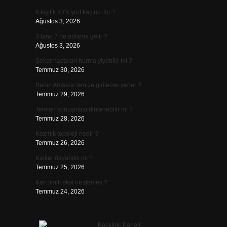
6 kişilik KYK yurt kaçıncı tip ?
Ağustos 3, 2026
3 tane 7 ne anlama gelir ?
Ağustos 3, 2026
Şeker hastaları hurma yiyebilir mi ?
Temmuz 30, 2026
Bartın Amasra denize girilecek yerler ?
Temmuz 29, 2026
Telefon konuşması dinlenebilir mi ?
Temmuz 28, 2026
Kozmik topoloji nedir ?
Temmuz 26, 2026
Kalker dayanıklı mı ?
Temmuz 25, 2026
Kart limiti eksi ne demek ?
Temmuz 24, 2026