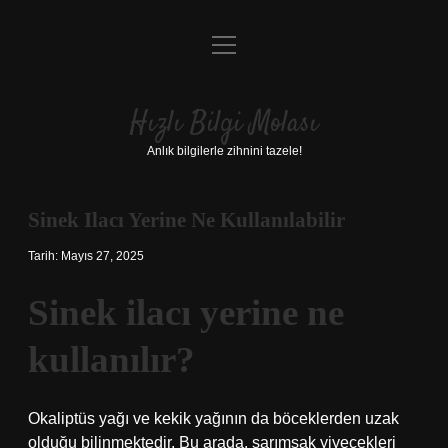
menüyü
Anasayfa
aç
Gizlilik Politikası
Hızlı Bilgi Molası
Yasal Uyarı
Anlık bilgilerle zihnini tazele!
Hakkımızda
Sinek Ilacı Yerine Ne Kullanılabilir
Tarih: Mayıs 27, 2025
Sinek ilacı yerine ne
kullanılır?
Okaliptüs yağı ve kekik yağının da böceklerden uzak
olduğu bilinmektedir. Bu arada, sarımsak yiyecekleri