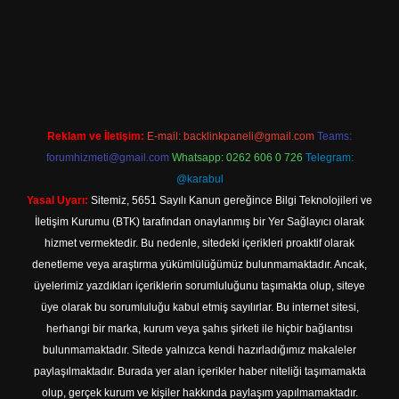
sino güncel giriş
Reklam ve İletişim:
E-mail:
backlinkpaneli@gmail.com
Teams:
forumhizmeti@gmail.com
Whatsapp: 0262 606 0 726
Telegram:
@karabul
Yasal Uyarı:
Sitemiz, 5651 Sayılı Kanun gereğince Bilgi Teknolojileri ve
İletişim Kurumu (BTK) tarafından onaylanmış bir Yer Sağlayıcı olarak
hizmet vermektedir. Bu nedenle, sitedeki içerikleri proaktif olarak
denetleme veya araştırma yükümlülüğümüz bulunmamaktadır. Ancak,
üyelerimiz yazdıkları içeriklerin sorumluluğunu taşımakta olup, siteye
üye olarak bu sorumluluğu kabul etmiş sayılırlar. Bu internet sitesi,
herhangi bir marka, kurum veya şahıs şirketi ile hiçbir bağlantısı
bulunmamaktadır. Sitede yalnızca kendi hazırladığımız makaleler
paylaşılmaktadır. Burada yer alan içerikler haber niteliği taşımamakta
olup, gerçek kurum ve kişiler hakkında paylaşım yapılmamaktadır.