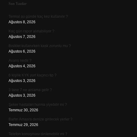
Sidebar
Son Yazılar
Termal su günde kaç kez kullanılır ?
Ağustos 8, 2026
Kaç gün rapor alınabiliyor ?
Ağustos 7, 2026
Bisiklet kullanırken kask zorunlu mu ?
Ağustos 6, 2026
Avans nedir ?
Ağustos 4, 2026
6 kişilik KYK yurt kaçıncı tip ?
Ağustos 3, 2026
3 tane 7 ne anlama gelir ?
Ağustos 3, 2026
Şeker hastaları hurma yiyebilir mi ?
Temmuz 30, 2026
Bartın Amasra denize girilecek yerler ?
Temmuz 29, 2026
Telefon konuşması dinlenebilir mi ?