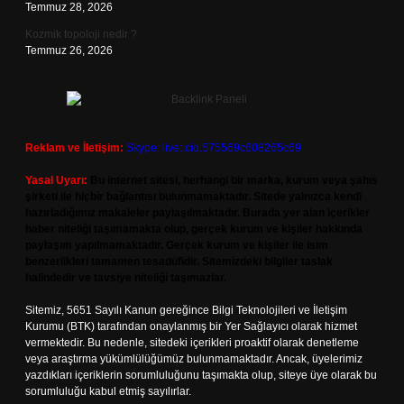
Temmuz 28, 2026
Kozmik topoloji nedir ?
Temmuz 26, 2026
Reklam ve İletişim:
Skype: live:.cid.575569c608265c69
Yasal Uyarı:
Bu internet sitesi, herhangi bir marka, kurum veya şahıs
şirketi ile hiçbir bağlantısı bulunmamaktadır. Sitede yalnızca kendi
hazırladığımız makaleler paylaşılmaktadır. Burada yer alan içerikler
haber niteliği taşımamakta olup, gerçek kurum ve kişiler hakkında
paylaşım yapılmamaktadır. Gerçek kurum ve kişiler ile isim
benzerlikleri tamamen tesadüfidir. Sitemizdeki bilgiler taslak
halindedir ve tavsiye niteliği taşımazlar.
Sitemiz, 5651 Sayılı Kanun gereğince Bilgi Teknolojileri ve İletişim
Kurumu (BTK) tarafından onaylanmış bir Yer Sağlayıcı olarak hizmet
vermektedir. Bu nedenle, sitedeki içerikleri proaktif olarak denetleme
veya araştırma yükümlülüğümüz bulunmamaktadır. Ancak, üyelerimiz
yazdıkları içeriklerin sorumluluğunu taşımakta olup, siteye üye olarak bu
sorumluluğu kabul etmiş sayılırlar.