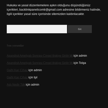
Hukuka ve yasal düzenlemelere aykırı olduğunu düşündüğünüz
içerikleri,
backlinkpanelicomtr@gmail.com
adresine bildirmeniz halinde,
ilgili içerikler yasal süre içerisinde sitemizden kaldırılacaktır.
Arama
Son yorumlar
Apandisit Ameliyatı Sonrası Cinsel Ilişkiye Girilir Mi
için
admin
Apandisit Ameliyatı Sonrası Cinsel Ilişkiye Girilir Mi
için
Tolga
Gai̇N Kaç Cihaz
için
admin
Gai̇N Kaç Cihaz
için
Işıl
Aslı Nedir Tdk
için
admin