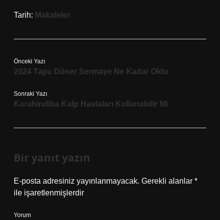
Tarih:
Makaleler
Önceki Yazı
2024 Tapu Döner Sermaye Ne Kadar Oldu
Sonraki Yazı
Karahindiba Kalp Hastaları Kullanabilir Mi
Bir yanıt yazın
E-posta adresiniz yayınlanmayacak.
Gerekli alanlar
*
ile işaretlenmişlerdir
Yorum