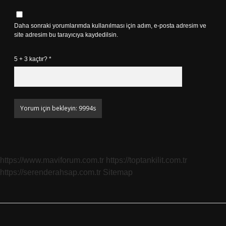
Daha sonraki yorumlarımda kullanılması için adım, e-posta adresim ve
site adresim bu tarayıcıya kaydedilsin.
5 + 3 kaçtır?
*
https://www.maviforum.com.tr
https://toptankilit.com.tr
https://serenderahsap.com.tr
Sitemap