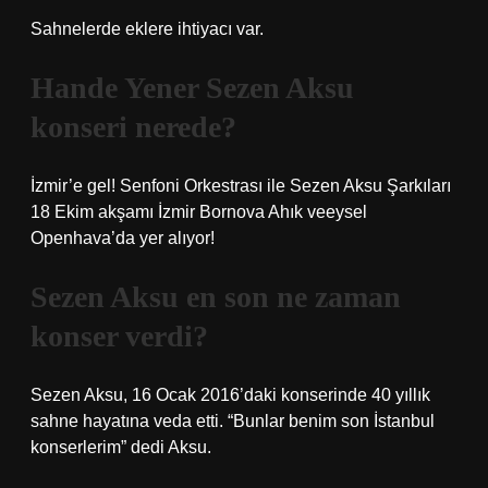
Sahnelerde eklere ihtiyacı var.
Hande Yener Sezen Aksu
konseri nerede?
İzmir’e gel! Senfoni Orkestrası ile Sezen Aksu Şarkıları
18 Ekim akşamı İzmir Bornova Ahık veeysel
Openhava’da yer alıyor!
Sezen Aksu en son ne zaman
konser verdi?
Sezen Aksu, 16 Ocak 2016’daki konserinde 40 yıllık
sahne hayatına veda etti. “Bunlar benim son İstanbul
konserlerim” dedi Aksu.