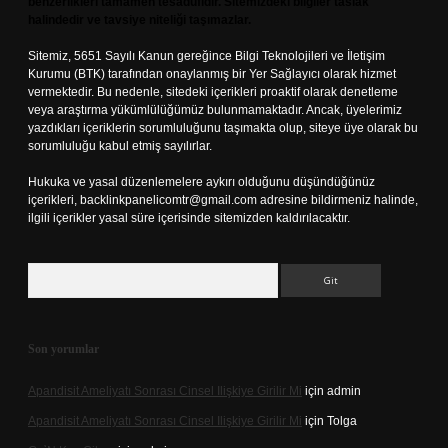
benzerlikleri tamamen tesadüfidir. Sitemizdeki bilgiler taslak
halindedir ve tavsiye niteliği taşımazlar.
Sitemiz, 5651 Sayılı Kanun gereğince Bilgi Teknolojileri ve İletişim
Kurumu (BTK) tarafından onaylanmış bir Yer Sağlayıcı olarak hizmet
vermektedir. Bu nedenle, sitedeki içerikleri proaktif olarak denetleme
veya araştırma yükümlülüğümüz bulunmamaktadır. Ancak, üyelerimiz
yazdıkları içeriklerin sorumluluğunu taşımakta olup, siteye üye olarak bu
sorumluluğu kabul etmiş sayılırlar.
Hukuka ve yasal düzenlemelere aykırı olduğunu düşündüğünüz
içerikleri,
backlinkpanelicomtr@gmail.com
adresine bildirmeniz halinde,
ilgili içerikler yasal süre içerisinde sitemizden kaldırılacaktır.
Arama
Son yorumlar
Apandisit Ameliyatı Sonrası Cinsel Ilişkiye Girilir Mi
için
admin
Apandisit Ameliyatı Sonrası Cinsel Ilişkiye Girilir Mi
için
Tolga