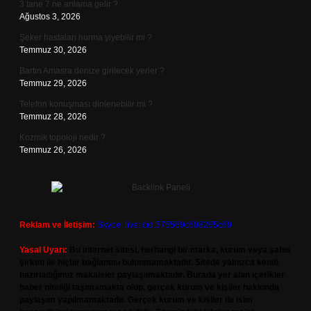
3 tane 7 ne anlama gelir ?
Ağustos 3, 2026
Şeker hastaları hurma yiyebilir mi ?
Temmuz 30, 2026
Bartın Amasra denize girilecek yerler ?
Temmuz 29, 2026
Telefon konuşması dinlenebilir mi ?
Temmuz 28, 2026
Kozmik topoloji nedir ?
Temmuz 26, 2026
Reklam ve İletişim:
Skype: live:.cid.575569c608265c69
Yasal Uyarı:
Bu internet sitesi, herhangi bir marka, kurum veya şahıs
şirketi ile hiçbir bağlantısı bulunmamaktadır. Sitede yalnızca kendi
hazırladığımız makaleler paylaşılmaktadır. Burada yer alan içerikler
haber niteliği taşımamakta olup, gerçek kurum ve kişiler hakkında
paylaşım yapılmamaktadır. Gerçek kurum ve kişiler ile isim