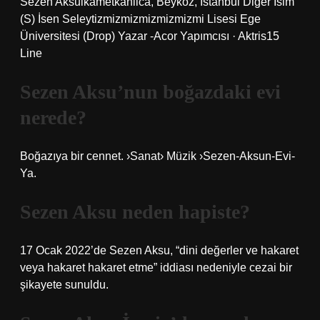
Sezen Aksuikametkanlica, Beykoz, İstanbul Diğer İsim
(S) İsen Seleytizmizmizmizmizmizmi Lisesi Ege
Üniversitesi (Drop) Yazar -Acor Yapımcısı · Aktris15
Line
Sezen Aksu’nun boğazdaki evi
nerede?
Boğazıya bir cennet. ›Sanat› Müzik ›Sezen-Aksun-Evi-
Ya.
Sezen Aksu neden hapiste?
17 Ocak 2022’de Sezen Aksu, “dini değerler ve hakaret
veya hakaret hakaret etme” iddiası nedeniyle cezai bir
şikayete sunuldu.