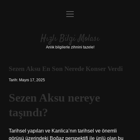
menüyü
Anasayfa
aç
Gizlilik Politikası
Hızlı Bilgi Molası
Yasal Uyarı
Anlık bilgilerle zihnini tazele!
Hakkımızda
Sezen Aksu En Son Nerede Konser Verdi
Tarih: Mayıs 17, 2025
Sezen Aksu nereye
taşındı?
Tarihsel yapıları ve Kanlica’nın tarihsel ve önemli
görüşü üzerindeki Boğaz perspektifi ile ünlü olan bu