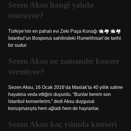
Sezen Aksu hangi yalıda
oturuyor?
Türkiye’nin en pahalı evi Zeki Paşa Konağı
🏘
🏘
İstanbul’un Bosporus sahilindeki Rumelihisari’de tarihi
bir sudur.
Sezen Aksu ne zamandır konser
vermiyor?
Sezen Aksu, 16 Ocak 2016’da Maslak’ta 40 yıllık sahne
hayatına veda ettiğini duyurdu. “Bunlar benim son
İstanbul konserlerim,” dedi Aksu duygusal
konuşmasıyla hem ağladı hem de hayranlar.
Sezen Aksu kaç yılında konseri