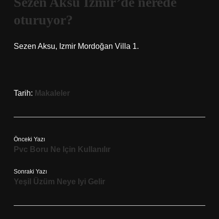
Sezen Aksu İzmir’de nerede
oturuyor?
Sezen Aksu, Izmir Mordoğan Villa 1.
Tarih:
Makaleler
Önceki Yazı
Pvc Boru Ne Için Kullanılır
Sonraki Yazı
Yeşil Üzüm Neye Iyi Gelir