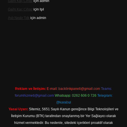
Gai̇N Kaç Cihaz
için
admin
Gai̇N Kaç Cihaz
için
Işıl
Aslı Nedir Tdk
için
admin
casino güncel giriş
Reklam ve İletişim:
E-mail:
backlinkpaneli@gmail.com
Teams:
forumhizmeti@gmail.com
Whatsapp: 0262 606 0 726
Telegram:
@karabul
Yasal Uyarı:
Sitemiz, 5651 Sayılı Kanun gereğince Bilgi Teknolojileri ve
İletişim Kurumu (BTK) tarafından onaylanmış bir Yer Sağlayıcı olarak
hizmet vermektedir. Bu nedenle, sitedeki içerikleri proaktif olarak