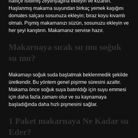
hafifçe ısıtılmış zeytinyağına ekleyin ve kızartın.
Haşlanmış makarna suyundan birkaç yemek kaşığını
domates salçası sosunuza ekleyin; biraz koyu kıvamlı
olmalı. Pişmiş makarnanızı süzün, sosunuzu ekleyin ve
her şeyi karıştırın. Makarnanız servise hazır.
Makarnaya sıcak su mu soğuk
su mu?
Makarnayı soğuk suda başlatmak beklenmedik şekilde
üretkendir. Bu yöntem genel pişirme süresini azaltır.
Makarna önce soğuk suya batırıldığı için suyu emmesi
için daha fazla zamanı olur ve su kaynamaya
başladığında daha hızlı pişmesini sağlar.
1 Paket makarnaya Ne Kadar su
Eder?