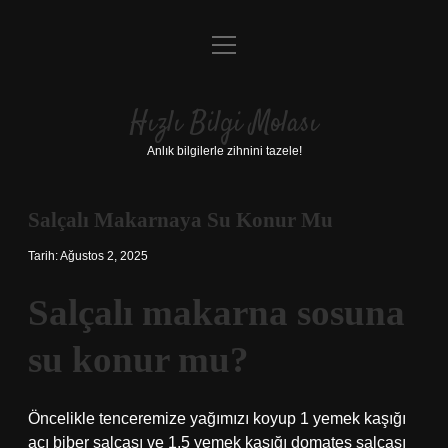
menüyü
Anasayfa
aç
Gizlilik Politikası
Hızlı Bilgi Molası
Yasal Uyarı
Anlık bilgilerle zihnini tazele!
Hakkımızda
Salçalı Makarnaya Su Konur Mu
Tarih: Ağustos 2, 2025
Salçalı makarna sosuna
su konur mu?
Öncelikle tenceremize yağımızı koyup 1 yemek kaşığı
acı biber salçası ve 1,5 yemek kaşığı domates salçası