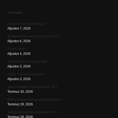
Sidebar
Son Yazılar
Kaç gün rapor alınabiliyor ?
Ağustos 7, 2026
Bisiklet kullanırken kask zorunlu mu ?
Ağustos 6, 2026
Avans nedir ?
Ağustos 4, 2026
6 kişilik KYK yurt kaçıncı tip ?
Ağustos 3, 2026
3 tane 7 ne anlama gelir ?
Ağustos 3, 2026
Şeker hastaları hurma yiyebilir mi ?
Temmuz 30, 2026
Bartın Amasra denize girilecek yerler ?
Temmuz 29, 2026
Telefon konuşması dinlenebilir mi ?
Temmuz 28, 2026