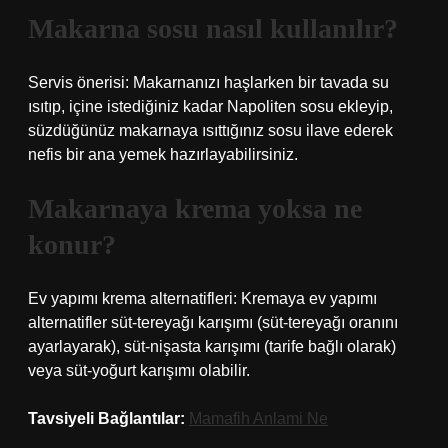
Makarna sosu nasıl kullanılır?
Servis önerisi: Makarnanızı haşlarken bir tavada su
ısıtıp, içine istediğiniz kadar Napoliten sosu ekleyip,
süzdüğünüz makarnaya ısıttığınız sosu ilave ederek
nefis bir ana yemek hazırlayabilirsiniz.
Makarnaya krema yoksa ne
konur?
Ev yapımı krema alternatifleri: Kremaya ev yapımı
alternatifler süt-tereyağı karışımı (süt-tereyağı oranını
ayarlayarak), süt-nişasta karışımı (tarife bağlı olarak)
veya süt-yoğurt karışımı olabilir.
Tavsiyeli Bağlantılar:
Mamafih Anlami Ne