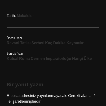
Tarih:
Makaleler
Önceki Yazı
Revani Tatlısı Şerbeti Kaç Dakika Kaynatılır
Sonraki Yazı
Kutsal Roma Cermen Imparatorluğu Hangi Ülke
Bir yanıt yazın
E-posta adresiniz yayınlanmayacak.
Gerekli alanlar
*
ile işaretlenmişlerdir