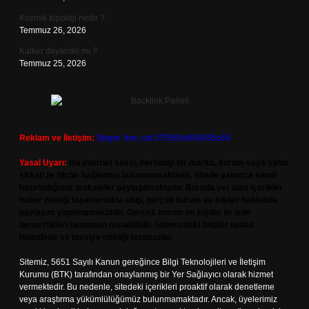
Kozmik topoloji nedir ?
Temmuz 26, 2026
Kalker dayanıklı mı ?
Temmuz 25, 2026
Reklam ve İletişim:
Skype: live:.cid.575569c608265c69
Yasal Uyarı:
Bu internet sitesi, herhangi bir marka, kurum veya şahıs
şirketi ile hiçbir bağlantısı bulunmamaktadır. Sitede yalnızca kendi
hazırladığımız makaleler paylaşılmaktadır. Burada yer alan içerikler
haber niteliği taşımamakta olup, gerçek kurum ve kişiler hakkında
paylaşım yapılmamaktadır. Gerçek kurum ve kişiler ile isim
benzerlikleri tamamen tesadüfidir. Sitemizdeki bilgiler taslak
halindedir ve tavsiye niteliği taşımazlar.
Sitemiz, 5651 Sayılı Kanun gereğince Bilgi Teknolojileri ve İletişim
Kurumu (BTK) tarafından onaylanmış bir Yer Sağlayıcı olarak hizmet
vermektedir. Bu nedenle, sitedeki içerikleri proaktif olarak denetleme
veya araştırma yükümlülüğümüz bulunmamaktadır. Ancak, üyelerimiz