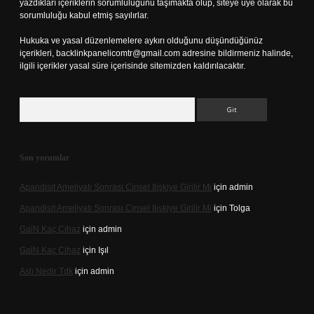
yazdıkları içeriklerin sorumluluğunu taşımakta olup, siteye üye olarak bu
sorumluluğu kabul etmiş sayılırlar.
Hukuka ve yasal düzenlemelere aykırı olduğunu düşündüğünüz
içerikleri,
backlinkpanelicomtr@gmail.com
adresine bildirmeniz halinde,
ilgili içerikler yasal süre içerisinde sitemizden kaldırılacaktır.
Arama
Son yorumlar
Apandisit Ameliyatı Sonrası Cinsel Ilişkiye Girilir Mi
için
admin
Apandisit Ameliyatı Sonrası Cinsel Ilişkiye Girilir Mi
için
Tolga
Gai̇N Kaç Cihaz
için
admin
Gai̇N Kaç Cihaz
için
Işıl
Aslı Nedir Tdk
için
admin