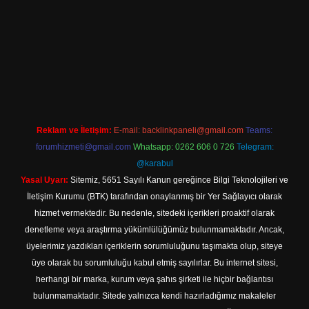
o güncel giriş
Reklam ve İletişim:
E-mail:
backlinkpaneli@gmail.com
Teams:
forumhizmeti@gmail.com
Whatsapp: 0262 606 0 726
Telegram:
@karabul
Yasal Uyarı:
Sitemiz, 5651 Sayılı Kanun gereğince Bilgi Teknolojileri ve
İletişim Kurumu (BTK) tarafından onaylanmış bir Yer Sağlayıcı olarak
hizmet vermektedir. Bu nedenle, sitedeki içerikleri proaktif olarak
denetleme veya araştırma yükümlülüğümüz bulunmamaktadır. Ancak,
üyelerimiz yazdıkları içeriklerin sorumluluğunu taşımakta olup, siteye
üye olarak bu sorumluluğu kabul etmiş sayılırlar. Bu internet sitesi,
herhangi bir marka, kurum veya şahıs şirketi ile hiçbir bağlantısı
bulunmamaktadır. Sitede yalnızca kendi hazırladığımız makaleler