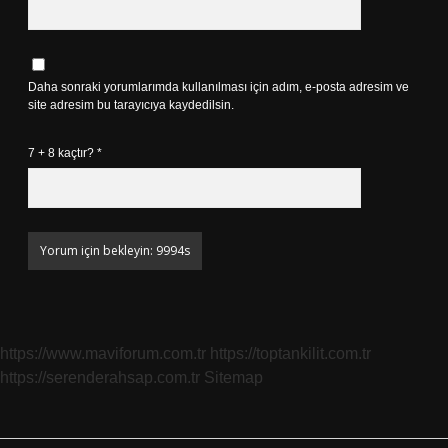
Daha sonraki yorumlarımda kullanılması için adım, e-posta adresim ve
site adresim bu tarayıcıya kaydedilsin.
7 + 8 kaçtır?
*
https://www.maviforum.com.tr
https://toptankilit.com.tr
https://serenderahsap.com.tr
Sitemap