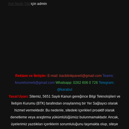
Aslı Nedir Tdk
için
admin
ino güncel giriş
Reklam ve İletişim:
E-mail:
backlinkpaneli@gmail.com
Teams:
forumhizmeti@gmail.com
Whatsapp: 0262 606 0 726
Telegram:
@karabul
Yasal Uyarı:
Sitemiz, 5651 Sayılı Kanun gereğince Bilgi Teknolojileri ve
İletişim Kurumu (BTK) tarafından onaylanmış bir Yer Sağlayıcı olarak
hizmet vermektedir. Bu nedenle, sitedeki içerikleri proaktif olarak
denetleme veya araştırma yükümlülüğümüz bulunmamaktadır. Ancak,
üyelerimiz yazdıkları içeriklerin sorumluluğunu taşımakta olup, siteye