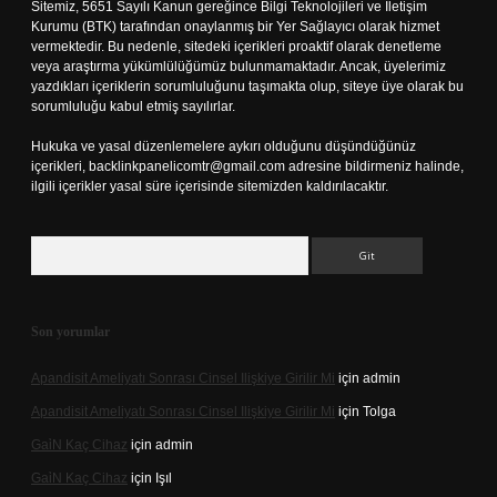
Sitemiz, 5651 Sayılı Kanun gereğince Bilgi Teknolojileri ve İletişim
Kurumu (BTK) tarafından onaylanmış bir Yer Sağlayıcı olarak hizmet
vermektedir. Bu nedenle, sitedeki içerikleri proaktif olarak denetleme
veya araştırma yükümlülüğümüz bulunmamaktadır. Ancak, üyelerimiz
yazdıkları içeriklerin sorumluluğunu taşımakta olup, siteye üye olarak bu
sorumluluğu kabul etmiş sayılırlar.
Hukuka ve yasal düzenlemelere aykırı olduğunu düşündüğünüz
içerikleri,
backlinkpanelicomtr@gmail.com
adresine bildirmeniz halinde,
ilgili içerikler yasal süre içerisinde sitemizden kaldırılacaktır.
Arama
Son yorumlar
Apandisit Ameliyatı Sonrası Cinsel Ilişkiye Girilir Mi
için
admin
Apandisit Ameliyatı Sonrası Cinsel Ilişkiye Girilir Mi
için
Tolga
Gai̇N Kaç Cihaz
için
admin
Gai̇N Kaç Cihaz
için
Işıl