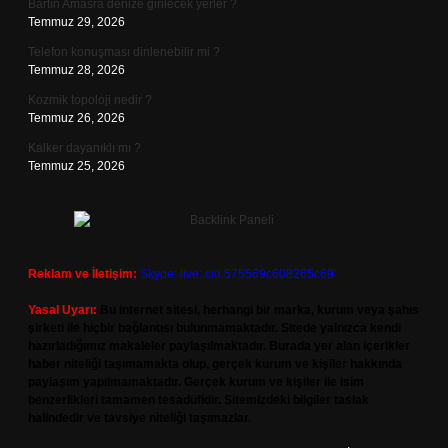
Bartın Amasra denize girilecek yerler ?
Temmuz 29, 2026
Telefon konuşması dinlenebilir mi ?
Temmuz 28, 2026
Kozmik topoloji nedir ?
Temmuz 26, 2026
Kalker dayanıklı mı ?
Temmuz 25, 2026
Reklam ve İletişim:
Skype: live:.cid.575569c608265c69
Yasal Uyarı:
Bu internet sitesi, herhangi bir marka, kurum veya şahıs
şirketi ile hiçbir bağlantısı bulunmamaktadır. Sitede yalnızca kendi
hazırladığımız makaleler paylaşılmaktadır. Burada yer alan içerikler
haber niteliği taşımamakta olup, gerçek kurum ve kişiler hakkında
paylaşım yapılmamaktadır. Gerçek kurum ve kişiler ile isim
benzerlikleri tamamen tesadüfidir. Sitemizdeki bilgiler taslak
halindedir ve tavsiye niteliği taşımazlar.