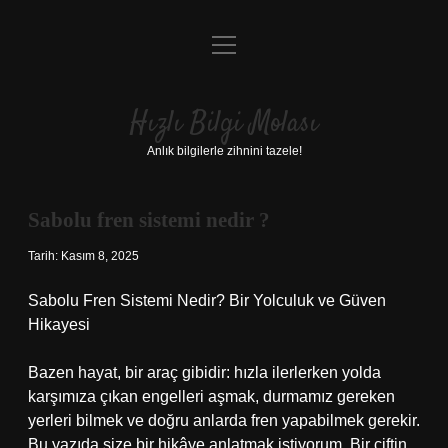
menüyü
Anasayfa
aç
Gizlilik Politikası
Hızlı Bilgi Molası
Yasal Uyarı
Anlık bilgilerle zihnini tazele!
Hakkımızda
Sabolu fren sistemi nedir ?
Tarih: Kasım 8, 2025
Sabolu Fren Sistemi Nedir? Bir Yolculuk ve Güven
Hikayesi
Bazen hayat, bir araç gibidir: hızla ilerlerken yolda
karşımıza çıkan engelleri aşmak, durmamız gereken
yerleri bilmek ve doğru anlarda fren yapabilmek gerekir.
Bu yazıda size bir hikâye anlatmak istiyorum. Bir çiftin