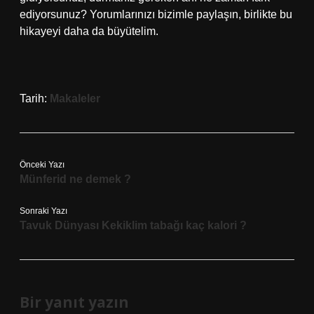
ediyorsunuz? Yorumlarınızı bizimle paylaşın, birlikte bu
hikayeyi daha da büyütelim.
Tarih:
Makaleler
Önceki Yazı
Münferid ne demek ?
Sonraki Yazı
Tavuk Dünyası Kekiklim tabağı kaç kalori ?
Bir yanıt yazın