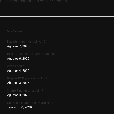
https://serenderahsap.com.tr
Sitemap
Sidebar
Son Yazılar
Kaç gün rapor alınabiliyor ?
Ağustos 7, 2026
Bisiklet kullanırken kask zorunlu mu ?
Ağustos 6, 2026
Avans nedir ?
Ağustos 4, 2026
6 kişilik KYK yurt kaçıncı tip ?
Ağustos 3, 2026
3 tane 7 ne anlama gelir ?
Ağustos 3, 2026
Şeker hastaları hurma yiyebilir mi ?
Temmuz 30, 2026