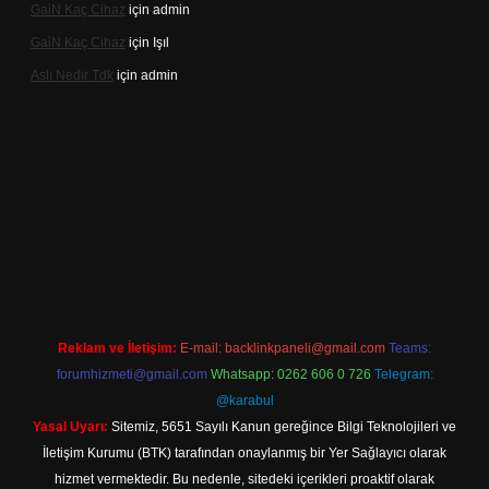
Gai̇N Kaç Cihaz
için
admin
Gai̇N Kaç Cihaz
için
Işıl
Aslı Nedir Tdk
için
admin
asino güncel giriş
Reklam ve İletişim:
E-mail:
backlinkpaneli@gmail.com
Teams:
forumhizmeti@gmail.com
Whatsapp: 0262 606 0 726
Telegram:
@karabul
Yasal Uyarı:
Sitemiz, 5651 Sayılı Kanun gereğince Bilgi Teknolojileri ve
İletişim Kurumu (BTK) tarafından onaylanmış bir Yer Sağlayıcı olarak
hizmet vermektedir. Bu nedenle, sitedeki içerikleri proaktif olarak