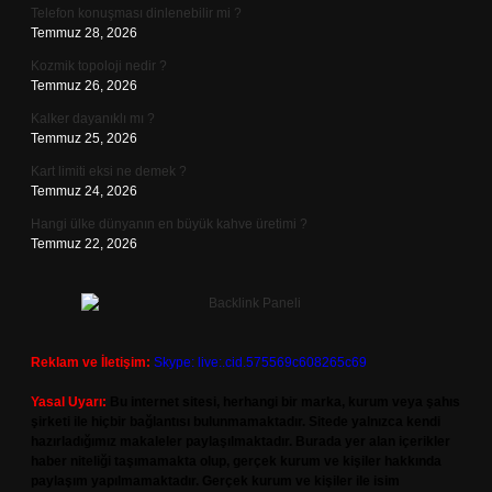
Telefon konuşması dinlenebilir mi ?
Temmuz 28, 2026
Kozmik topoloji nedir ?
Temmuz 26, 2026
Kalker dayanıklı mı ?
Temmuz 25, 2026
Kart limiti eksi ne demek ?
Temmuz 24, 2026
Hangi ülke dünyanın en büyük kahve üretimi ?
Temmuz 22, 2026
Reklam ve İletişim:
Skype: live:.cid.575569c608265c69
Yasal Uyarı:
Bu internet sitesi, herhangi bir marka, kurum veya şahıs
şirketi ile hiçbir bağlantısı bulunmamaktadır. Sitede yalnızca kendi
hazırladığımız makaleler paylaşılmaktadır. Burada yer alan içerikler
haber niteliği taşımamakta olup, gerçek kurum ve kişiler hakkında
paylaşım yapılmamaktadır. Gerçek kurum ve kişiler ile isim