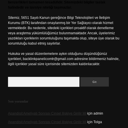
benzerlikleri tamamen tesadüfidir. Sitemizdeki bilgiler taslak
halindedir ve tavsiye niteliği taşımazlar.
Sitemiz, 5651 Sayılı Kanun gereğince Bilgi Teknolojileri ve İletişim
Kurumu (BTK) tarafından onaylanmış bir Yer Sağlayıcı olarak hizmet
vermektedir. Bu nedenle, sitedeki içerikleri proaktif olarak denetleme
veya araştırma yükümlülüğümüz bulunmamaktadır. Ancak, üyelerimiz
yazdıkları içeriklerin sorumluluğunu taşımakta olup, siteye üye olarak bu
sorumluluğu kabul etmiş sayılırlar.
Hukuka ve yasal düzenlemelere aykırı olduğunu düşündüğünüz
içerikleri,
backlinkpanelicomtr@gmail.com
adresine bildirmeniz halinde,
ilgili içerikler yasal süre içerisinde sitemizden kaldırılacaktır.
Arama
Son yorumlar
Apandisit Ameliyatı Sonrası Cinsel Ilişkiye Girilir Mi
için
admin
Apandisit Ameliyatı Sonrası Cinsel Ilişkiye Girilir Mi
için
Tolga