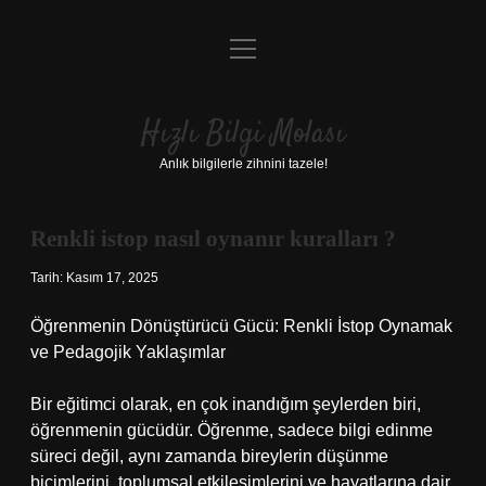
menüyü
Anasayfa
aç
Gizlilik Politikası
Hızlı Bilgi Molası
Yasal Uyarı
Anlık bilgilerle zihnini tazele!
Hakkımızda
Renkli istop nasıl oynanır kuralları ?
Tarih: Kasım 17, 2025
Öğrenmenin Dönüştürücü Gücü: Renkli İstop Oynamak
ve Pedagojik Yaklaşımlar
Bir eğitimci olarak, en çok inandığım şeylerden biri,
öğrenmenin gücüdür. Öğrenme, sadece bilgi edinme
süreci değil, aynı zamanda bireylerin düşünme
biçimlerini, toplumsal etkileşimlerini ve hayatlarına dair