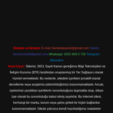
ino güncel giriş
Reklam ve İletişim:
E-mail:
backlinkpaneli@gmail.com
Teams:
forumhizmeti@gmail.com
Whatsapp: 0262 606 0 726
Telegram:
@karabul
Yasal Uyarı:
Sitemiz, 5651 Sayılı Kanun gereğince Bilgi Teknolojileri ve
İletişim Kurumu (BTK) tarafından onaylanmış bir Yer Sağlayıcı olarak
hizmet vermektedir. Bu nedenle, sitedeki içerikleri proaktif olarak
denetleme veya araştırma yükümlülüğümüz bulunmamaktadır. Ancak,
üyelerimiz yazdıkları içeriklerin sorumluluğunu taşımakta olup, siteye
üye olarak bu sorumluluğu kabul etmiş sayılırlar. Bu internet sitesi,
herhangi bir marka, kurum veya şahıs şirketi ile hiçbir bağlantısı
bulunmamaktadır. Sitede yalnızca kendi hazırladığımız makaleler