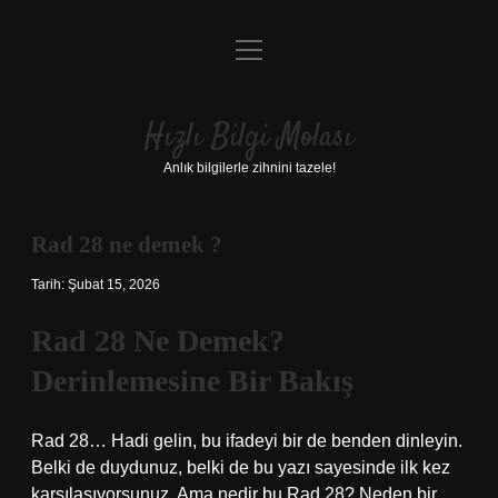
menüyü
Anasayfa
aç
Gizlilik Politikası
Hızlı Bilgi Molası
Yasal Uyarı
Anlık bilgilerle zihnini tazele!
Hakkımızda
Rad 28 ne demek ?
Tarih: Şubat 15, 2026
Rad 28 Ne Demek?
Derinlemesine Bir Bakış
Rad 28… Hadi gelin, bu ifadeyi bir de benden dinleyin.
Belki de duydunuz, belki de bu yazı sayesinde ilk kez
karşılaşıyorsunuz. Ama nedir bu Rad 28? Neden bir