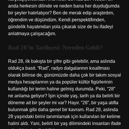
anda herkesin dilinde ve neden bana her duyduğumda
bir şeyler hatırlatıyor? Ben de merak edip araştırdım,
öğrendim ve düşündüm. Kendi perspektifimden,
gündelik hayatımdan yola çıkarak size de bu ifadeyi
anlatmaya çalışacağım.
Rad 28’in Tarihçesi: Nereden Geldi?
Rad 28, ilk bakışta bir şifre gibi gelebilir, ama aslında
oldukça basit. “Rad”, radyo dalgalarının kısaltması
olarak bilinse de, günümüzde daha çok bir takım sosyal
medya hesaplarının ya da popüler kültür figürlerinin
kullandığı bir terim haline gelmiş durumda. Peki, “28”
ne anlama geliyor? İşin içinde yaş, tarih ya da belirli bir
döneme ait bir şeyler mi var? Hayır. “28”, bir yaşa atıfta
bulunmak gibi daha genel bir kavram. Rad 28, aslında
28 yaşındaki birini tanımlamak için kullanılan bir kelime
halini aldı. Yani, belirli bir yaş dilimindeki insanları ifade