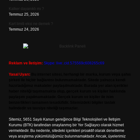
Kalker dayanıklı mı ?
Temmuz 25, 2026
Kart limiti eksi ne demek ?
Temmuz 24, 2026
Reklam ve İletişim:
Skype: live:.cid.575569c608265c69
Yasal Uyarı:
Bu internet sitesi, herhangi bir marka, kurum veya şahıs
şirketi ile hiçbir bağlantısı bulunmamaktadır. Sitede yalnızca kendi
hazırladığımız makaleler paylaşılmaktadır. Burada yer alan içerikler
haber niteliği taşımamakta olup, gerçek kurum ve kişiler hakkında
paylaşım yapılmamaktadır. Gerçek kurum ve kişiler ile isim
benzerlikleri tamamen tesadüfidir. Sitemizdeki bilgiler taslak
halindedir ve tavsiye niteliği taşımazlar.
Sitemiz, 5651 Sayılı Kanun gereğince Bilgi Teknolojileri ve İletişim
Kurumu (BTK) tarafından onaylanmış bir Yer Sağlayıcı olarak hizmet
vermektedir. Bu nedenle, sitedeki içerikleri proaktif olarak denetleme
veya araştırma yükümlülüğümüz bulunmamaktadır. Ancak, üyelerimiz