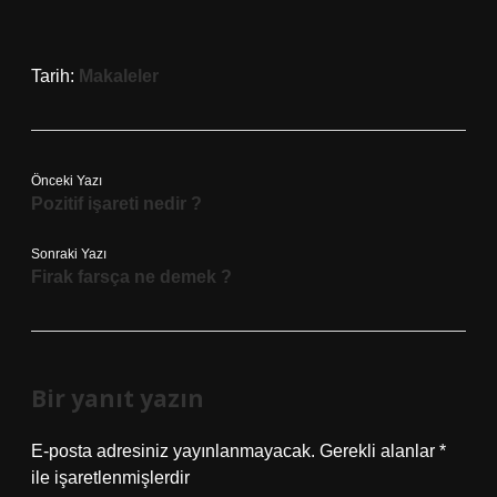
Tarih:
Makaleler
Önceki Yazı
Pozitif işareti nedir ?
Sonraki Yazı
Firak farsça ne demek ?
Bir yanıt yazın
E-posta adresiniz yayınlanmayacak.
Gerekli alanlar
*
ile işaretlenmişlerdir