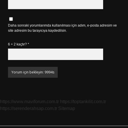
Daha sonraki yorumlarımda kullanılması için adım, e-posta adresim ve
site adresim bu tarayıcıya kaydedilsin.
6 + 2 kaçtır?
*
https://www.maviforum.com.tr
https://toptankilit.com.tr
https://serenderahsap.com.tr
Sitemap