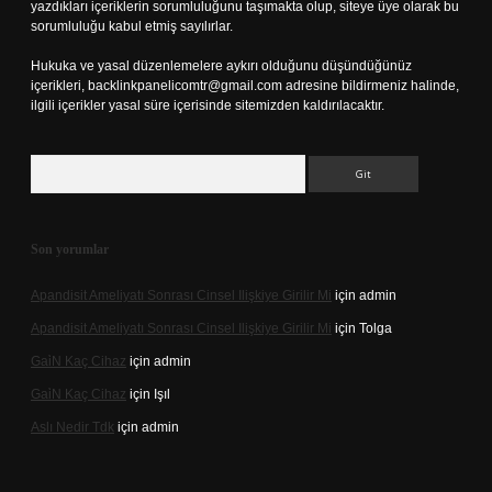
yazdıkları içeriklerin sorumluluğunu taşımakta olup, siteye üye olarak bu
sorumluluğu kabul etmiş sayılırlar.
Hukuka ve yasal düzenlemelere aykırı olduğunu düşündüğünüz
içerikleri,
backlinkpanelicomtr@gmail.com
adresine bildirmeniz halinde,
ilgili içerikler yasal süre içerisinde sitemizden kaldırılacaktır.
Arama
Son yorumlar
Apandisit Ameliyatı Sonrası Cinsel Ilişkiye Girilir Mi
için
admin
Apandisit Ameliyatı Sonrası Cinsel Ilişkiye Girilir Mi
için
Tolga
Gai̇N Kaç Cihaz
için
admin
Gai̇N Kaç Cihaz
için
Işıl
Aslı Nedir Tdk
için
admin