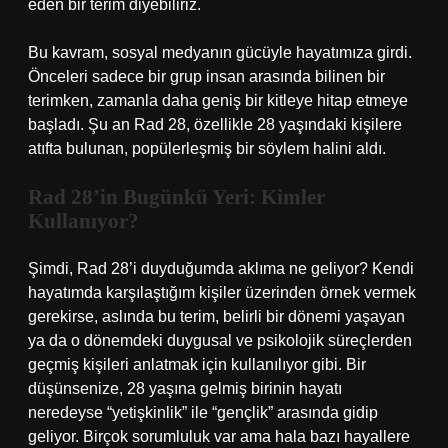
eden bir terim diyebiliriz.
Bu kavram, sosyal medyanın gücüyle hayatımıza girdi.
Önceleri sadece bir grup insan arasında bilinen bir
terimken, zamanla daha geniş bir kitleye hitap etmeye
başladı. Şu an Rad 28, özellikle 28 yaşındaki kişilere
atıfta bulunan, popülerleşmiş bir söylem halini aldı.
Rad 28’in Bugünkü Yeri: Kimler
Kullanıyor?
Şimdi, Rad 28’i duyduğumda aklıma ne geliyor? Kendi
hayatımda karşılaştığım kişiler üzerinden örnek vermek
gerekirse, aslında bu terim, belirli bir dönemi yaşayan
ya da o dönemdeki duygusal ve psikolojik süreçlerden
geçmiş kişileri anlatmak için kullanılıyor gibi. Bir
düşünsenize, 28 yaşına gelmiş birinin hayatı
neredeyse “yetişkinlik” ile “gençlik” arasında gidip
geliyor. Birçok sorumluluk var ama hala bazı hayallere