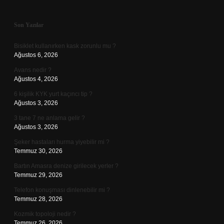
Sidebar
Son Yazılar
Bisiklet kullanırken kask zorunlu mu ?
Ağustos 6, 2026
Avans nedir ?
Ağustos 4, 2026
6 kişilik KYK yurt kaçıncı tip ?
Ağustos 3, 2026
3 tane 7 ne anlama gelir ?
Ağustos 3, 2026
Şeker hastaları hurma yiyebilir mi ?
Temmuz 30, 2026
Bartın Amasra denize girilecek yerler ?
Temmuz 29, 2026
Telefon konuşması dinlenebilir mi ?
Temmuz 28, 2026
Kozmik topoloji nedir ?
Temmuz 26, 2026