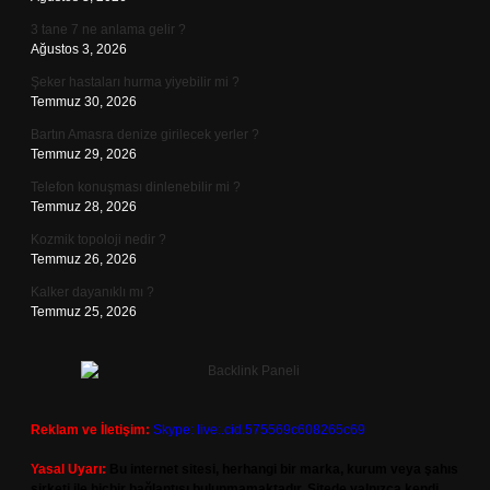
3 tane 7 ne anlama gelir ?
Ağustos 3, 2026
Şeker hastaları hurma yiyebilir mi ?
Temmuz 30, 2026
Bartın Amasra denize girilecek yerler ?
Temmuz 29, 2026
Telefon konuşması dinlenebilir mi ?
Temmuz 28, 2026
Kozmik topoloji nedir ?
Temmuz 26, 2026
Kalker dayanıklı mı ?
Temmuz 25, 2026
Reklam ve İletişim:
Skype: live:.cid.575569c608265c69
Yasal Uyarı:
Bu internet sitesi, herhangi bir marka, kurum veya şahıs
şirketi ile hiçbir bağlantısı bulunmamaktadır. Sitede yalnızca kendi