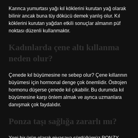
Karınca yumurtası yağı kıl köklerini kurutan yağ olarak
bilinir ancak buna tüy dökücü demek yanlış olur. Kıl
köklerini kurutan yağdan etkili sonuçlar almanın püf
noktası düzenli kullanmaktır.
Kadınlarda çene altı kıllanma
neden olur?
Çenede kıl büyümesine ne sebep olur? Çene kıllarının
büyümesi için hormonal denge çok önemlidir. Östrojen
hormonu düşerse çenede kıl çıkabilir. Bu durumda kıl
büyümesine karşı önlem almak ve ayrıca uzmanlara
danışmak çok faydalıdır.
Ponza taşı sağlığa zararlı mı?
Yeni bir ürün olarak piyasaya sürdüğümüz PONZY