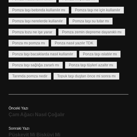
Pomza taşı betonda kullanılır mı
Pomza taşı ne için kullanılır
Pomza taşı nerelerde kullanılır
Pomza taşı su tutar mı
Pomza tozu ne işe yarar
Pomza zemin depreme dayanıklı mı
Ponza mı pomza mı
Ponza nasıl yazılır TDK
Ponza taşı bacaklarda nasıl kullanılır
Ponza taşı ıslatılır mı
Ponza taşı sağlığa zararlı mı
Ponza taşı tüyleri azaltır mı
Tarımda pomza nedir
Topuk taşı duştan önce mi sonra mı
Önceki Yazı
Çam Ağacı Nasıl Çoğalır
Sonraki Yazı
Püskevit Mi Bisküvi Mi