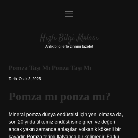
menüyü
Anasayfa
aç
Gizlilik Politikası
Hızlı Bilgi Molası
Yasal Uyarı
Anlık bilgilerle zihnini tazele!
Hakkımızda
Pomza Taşı Mı Ponza Taşı Mı
Tarih: Ocak 3, 2025
Pomza mı ponza mı?
Mineral pomza dünya endüstrisi için yeni olmasa da,
son 20 yılda ülkemiz endüstrisine giren ve değeri
ancak yakın zamanda anlaşılan volkanik kökenli bir
kayadır. Pomza terimi İtalyanca bir kelimedir. Farklı