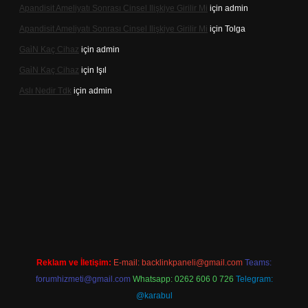
Apandisit Ameliyatı Sonrası Cinsel Ilişkiye Girilir Mi
için
admin
Apandisit Ameliyatı Sonrası Cinsel Ilişkiye Girilir Mi
için
Tolga
Gai̇N Kaç Cihaz
için
admin
Gai̇N Kaç Cihaz
için
Işıl
Aslı Nedir Tdk
için
admin
o güncel giriş
Reklam ve İletişim:
E-mail:
backlinkpaneli@gmail.com
Teams:
forumhizmeti@gmail.com
Whatsapp: 0262 606 0 726
Telegram:
@karabul