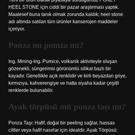
HEEL STONE için ciddi bir pazar araştırması yaptık.
Maalesef buna tanık olmak zorunda kaldık; heel stone
adı altında satılan tüm ürünler kanserojen maddeler
içeriyor.
Ponza mı pomza mı?
Ing. Mining-Ing. Pumice, volkanik aktiviteyle oluşan
gözenekli, süngerimsi görünümlü silikat bazlı bir
kayadır. Genellikle açık renklidir ve kirli beyazdan griye,
kırmızıya, kahverengiye ve hatta siyaha kadar çeşitli
renklerde bulunabilir.
Ayak törpüsü mü ponza taşı mı?
Ponza Taşı: Hafif, doğal bir peeling sağlar, hassas
ciltler veya hafif nasırlar için idealdir. Ayak Törpüsü: