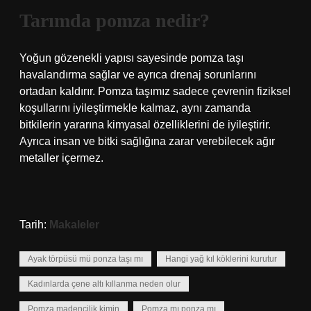
Tarımda pomza nedir?
Yoğun gözenekli yapısı sayesinde pomza taşı
havalandırma sağlar ve ayrıca drenaj sorunlarını
ortadan kaldırır. Pomza taşımız sadece çevrenin fiziksel
koşullarını iyileştirmekle kalmaz, aynı zamanda
bitkilerin yararına kimyasal özelliklerini de iyileştirir.
Ayrıca insan ve bitki sağlığına zarar verebilecek ağır
metaller içermez.
Tarih:
Makaleler
Ayak törpüsü mü ponza taşı mı
Hangi yağ kıl köklerini kurutur
Kadınlarda çene altı kıllanma neden olur
Pomza madencilik kimin
Pomza mı ponza mı