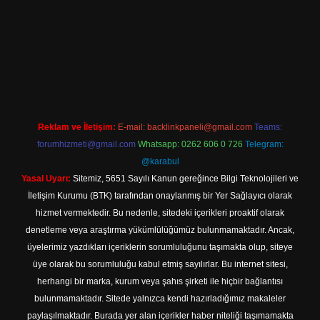
o güncel giriş
Reklam ve İletişim:
E-mail:
backlinkpaneli@gmail.com
Teams:
forumhizmeti@gmail.com
Whatsapp: 0262 606 0 726
Telegram:
@karabul
Yasal Uyarı:
Sitemiz, 5651 Sayılı Kanun gereğince Bilgi Teknolojileri ve
İletişim Kurumu (BTK) tarafından onaylanmış bir Yer Sağlayıcı olarak
hizmet vermektedir. Bu nedenle, sitedeki içerikleri proaktif olarak
denetleme veya araştırma yükümlülüğümüz bulunmamaktadır. Ancak,
üyelerimiz yazdıkları içeriklerin sorumluluğunu taşımakta olup, siteye
üye olarak bu sorumluluğu kabul etmiş sayılırlar. Bu internet sitesi,
herhangi bir marka, kurum veya şahıs şirketi ile hiçbir bağlantısı
bulunmamaktadır. Sitede yalnızca kendi hazırladığımız makaleler
paylaşılmaktadır. Burada yer alan içerikler haber niteliği taşımamakta