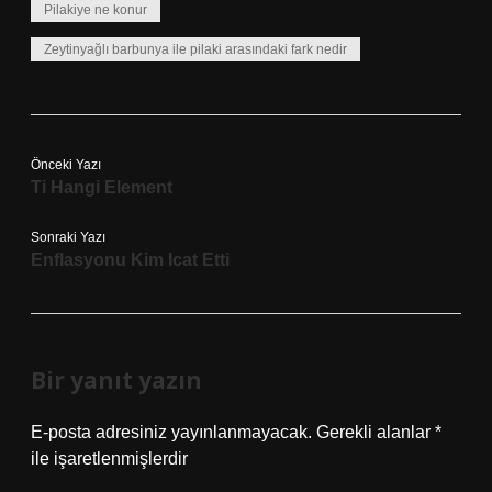
Pilakiye ne konur
Zeytinyağlı barbunya ile pilaki arasındaki fark nedir
Önceki Yazı
Ti Hangi Element
Sonraki Yazı
Enflasyonu Kim Icat Etti
Bir yanıt yazın
E-posta adresiniz yayınlanmayacak.
Gerekli alanlar
*
ile işaretlenmişlerdir