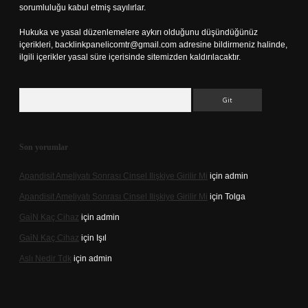
sorumluluğu kabul etmiş sayılırlar.
Hukuka ve yasal düzenlemelere aykırı olduğunu düşündüğünüz
içerikleri,
backlinkpanelicomtr@gmail.com
adresine bildirmeniz halinde,
ilgili içerikler yasal süre içerisinde sitemizden kaldırılacaktır.
Arama
Son yorumlar
Apandisit Ameliyatı Sonrası Cinsel Ilişkiye Girilir Mi
için
admin
Apandisit Ameliyatı Sonrası Cinsel Ilişkiye Girilir Mi
için
Tolga
Gai̇N Kaç Cihaz
için
admin
Gai̇N Kaç Cihaz
için
Işıl
Aslı Nedir Tdk
için
admin