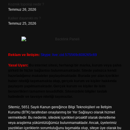
Kozmik topoloji nedir ?
Temmuz 26, 2026
Kalker dayanıklı mı ?
Temmuz 25, 2026
Reklam ve İletişim:
Skype: live:.cid.575569c608265c69
Yasal Uyarı:
Bu internet sitesi, herhangi bir marka, kurum veya şahıs
şirketi ile hiçbir bağlantısı bulunmamaktadır. Sitede yalnızca kendi
hazırladığımız makaleler paylaşılmaktadır. Burada yer alan içerikler
haber niteliği taşımamakta olup, gerçek kurum ve kişiler hakkında
paylaşım yapılmamaktadır. Gerçek kurum ve kişiler ile isim
benzerlikleri tamamen tesadüfidir. Sitemizdeki bilgiler taslak
halindedir ve tavsiye niteliği taşımazlar.
Sitemiz, 5651 Sayılı Kanun gereğince Bilgi Teknolojileri ve İletişim
Kurumu (BTK) tarafından onaylanmış bir Yer Sağlayıcı olarak hizmet
vermektedir. Bu nedenle, sitedeki içerikleri proaktif olarak denetleme
veya araştırma yükümlülüğümüz bulunmamaktadır. Ancak, üyelerimiz
yazdıkları içeriklerin sorumluluğunu taşımakta olup, siteye üye olarak bu