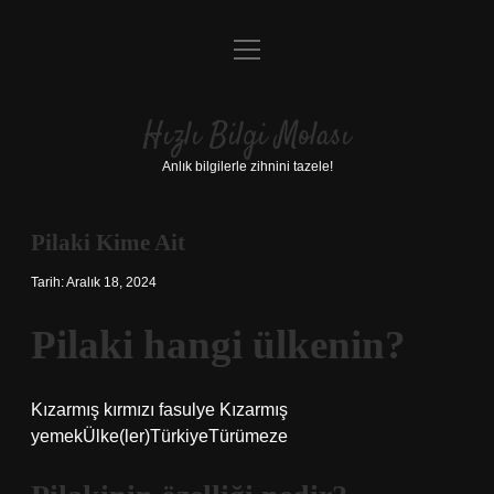
menüyü
Anasayfa
aç
Gizlilik Politikası
Hızlı Bilgi Molası
Yasal Uyarı
Anlık bilgilerle zihnini tazele!
Hakkımızda
Pilaki Kime Ait
Tarih: Aralık 18, 2024
Pilaki hangi ülkenin?
Kızarmış kırmızı fasulye Kızarmış
yemekÜlke(ler)TürkiyeTürümeze