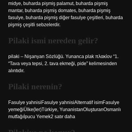
midye, buharda pişmiş palamut, buharda pişmiş
mantar, buharda pişmiş domates, buharda pişmiş
fasulye, buharda pişmiş diğer fasulye çeşitleri, buharda
pişmiş çeşitli sebzelerdir.
Pilaki ismi nereden gelir?
pilaki – Nişanyan Sözlüğü. Yunanca plak πλακίον “1.
“Tava veya tepsi, 2. tava ekmeği, pide” kelimesinden
alıntıdır.
Pilaki nerenin?
Fasulye yahnisiFasulye yahnisiAlternatif isimFasulye
yemeğiÜlke(ler)Türkiye, YunanistanOluşturanOsmanlı
mutfağıİpucu Yemek2 satır daha