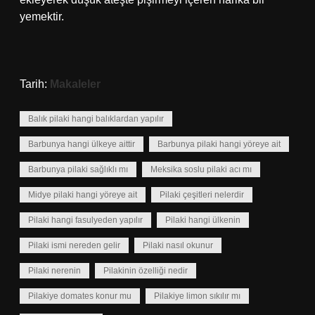
yemektir.
Tarih:
Makaleler
Balık pilaki hangi balıklardan yapılır
Barbunya hangi ülkeye aittir
Barbunya pilaki hangi yöreye ait
Barbunya pilaki sağlıklı mı
Meksika soslu pilaki acı mı
Midye pilaki hangi yöreye ait
Pilaki çeşitleri nelerdir
Pilaki hangi fasulyeden yapılır
Pilaki hangi ülkenin
Pilaki ismi nereden gelir
Pilaki nasıl okunur
Pilaki nerenin
Pilakinin özelliği nedir
Pilakiye domates konur mu
Pilakiye limon sıkılır mı