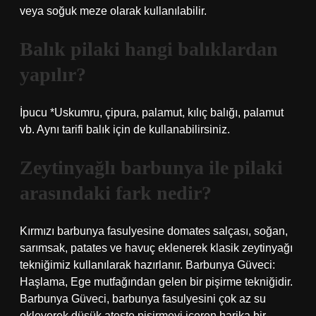
veya soğuk meze olarak kullanılabilir.
Balık pilaki hangi balıklardan
yapılır?
İpucu *Uskumru, çipura, palamut, kılıç balığı, palamut
vb. Aynı tarifi balık için de kullanabilirsiniz.
Zeytinyağlı barbunya ile pilaki
arasındaki fark nedir?
Kırmızı barbunya fasulyesine domates salçası, soğan,
sarımsak, patates ve havuç eklenerek klasik zeytinyağı
tekniğimiz kullanılarak hazırlanır. Barbunya Güveci:
Haşlama, Ege mutfağından gelen bir pişirme tekniğidir.
Barbunya Güveci, barbunya fasulyesini çok az su
ekleyerek düşük ateşte pişirmeyi içeren harika bir