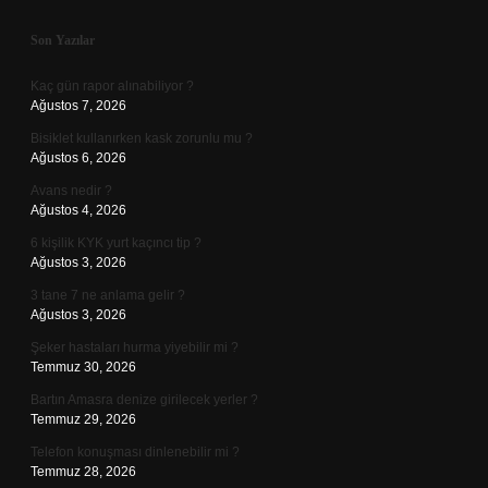
Sidebar
Son Yazılar
Kaç gün rapor alınabiliyor ?
Ağustos 7, 2026
Bisiklet kullanırken kask zorunlu mu ?
Ağustos 6, 2026
Avans nedir ?
Ağustos 4, 2026
6 kişilik KYK yurt kaçıncı tip ?
Ağustos 3, 2026
3 tane 7 ne anlama gelir ?
Ağustos 3, 2026
Şeker hastaları hurma yiyebilir mi ?
Temmuz 30, 2026
Bartın Amasra denize girilecek yerler ?
Temmuz 29, 2026
Telefon konuşması dinlenebilir mi ?
Temmuz 28, 2026