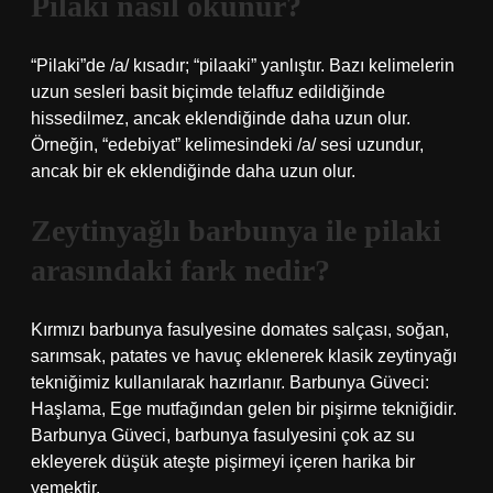
Pilaki nasıl okunur?
“Pilaki”de /a/ kısadır; “pilaaki” yanlıştır. Bazı kelimelerin
uzun sesleri basit biçimde telaffuz edildiğinde
hissedilmez, ancak eklendiğinde daha uzun olur.
Örneğin, “edebiyat” kelimesindeki /a/ sesi uzundur,
ancak bir ek eklendiğinde daha uzun olur.
Zeytinyağlı barbunya ile pilaki
arasındaki fark nedir?
Kırmızı barbunya fasulyesine domates salçası, soğan,
sarımsak, patates ve havuç eklenerek klasik zeytinyağı
tekniğimiz kullanılarak hazırlanır. Barbunya Güveci:
Haşlama, Ege mutfağından gelen bir pişirme tekniğidir.
Barbunya Güveci, barbunya fasulyesini çok az su
ekleyerek düşük ateşte pişirmeyi içeren harika bir
yemektir.