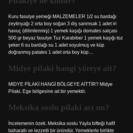
Pilakiye ne konur?
Kuru fasulye yemeği MALZEMELER 1/2 su bardağı
zeytinyağı 2 orta boy soğan 3 diş sarımsak 1 adet iri
havuç (dilimlenmiş) 1 yemek kaşığı domates salçası
500 gr beyaz fasulye Tuz Karabiber 1 yemek kaşığı toz
şeker 6 su bardağı su 1 adet soyulmuş ve küp
doğranmış patates 1 adet orta boy küp…
Midye pilaki hangi yöreye ait?
MIDYE PİLAKİ HANGİ BÖLGEYE AİTTİR? Midye
Pilaki, Ege bölgesine ait bir yemektir.
Meksika soslu pilaki acı mı?
İncelemenin özeti. Meksika soslu Yayla bifteği hafif
baharatlı ve lezzetli bir üründür. Yemeklerle birlikte