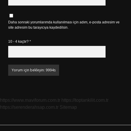
Daha sonraki yorumlarımda kullanılması için adım, e-posta adresim ve
site adresim bu tarayıcıya kaydedilsin.
10 - 4 kaçtır?
*
https://www.maviforum.com.tr
https://toptankilit.com.tr
https://serenderahsap.com.tr
Sitemap