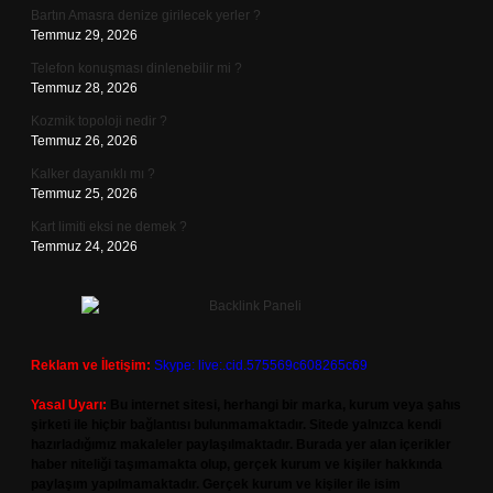
Bartın Amasra denize girilecek yerler ?
Temmuz 29, 2026
Telefon konuşması dinlenebilir mi ?
Temmuz 28, 2026
Kozmik topoloji nedir ?
Temmuz 26, 2026
Kalker dayanıklı mı ?
Temmuz 25, 2026
Kart limiti eksi ne demek ?
Temmuz 24, 2026
Reklam ve İletişim:
Skype: live:.cid.575569c608265c69
Yasal Uyarı:
Bu internet sitesi, herhangi bir marka, kurum veya şahıs
şirketi ile hiçbir bağlantısı bulunmamaktadır. Sitede yalnızca kendi
hazırladığımız makaleler paylaşılmaktadır. Burada yer alan içerikler
haber niteliği taşımamakta olup, gerçek kurum ve kişiler hakkında
paylaşım yapılmamaktadır. Gerçek kurum ve kişiler ile isim