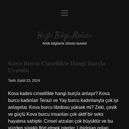
menüyü
Anasayfa
aç
Gizlilik Politikası
Hızlı Bilgi Molası
Yasal Uyarı
Anlık bilgilerle zihnini tazele!
Hakkımızda
Kova Burcu Cinsellikte Hangi Burçla
Hızlı
Uyumlu
Bilgi
Tarih: Eylül 23, 2024
Molası
Kova kadını cinsellikte hangi burçla anlaşır? Kova
burcu kadınları Terazi ve Yay burcu kadınlarıyla çok iyi
Yazılar
anlaşırlar. Kova burcu libidosu yüksek mi? Zeki, çevik
ve güçlü Kova burcu insanları çok aktif bir seks
hayatına sahiptir. Cinsel arzuları çok büyüktür ve bu
yüzden sürekli flört etmek isterler. Libidoları onları