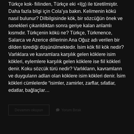
Türkçe kok- fiilinden, Türkçe eki +I(g) ile türetilmiştir.
Daha fazla bilgi için Cola’ya bakın. Kelimenin kökü
nasıl bulunur? Dilbilgisinde kök, bir sözcüğün önek ve
sonekleri çıkarıldıktan sonra geriye kalan anlamlı
kısmıdır. Türkçenin kökü ne? Türkçe, Türkmence,
Salarca ve Azerice dillerinin Ana Oğuz adı verilen bir
dilden türediği düşünülmektedir. İsim kök fiil kök nedir?
Varlıklara ve kavramlara karşılık gelen köklere isim
kökleri, eylemlere karşılık gelen köklere ise fiil kökleri
denir. Koku sözcük türü nedir? Varlıkların, kavramların
ve duyguların adları olan köklere isim kökleri denir. İsim
kökleri cümlelerde “isimler, zamirler, zarflar, sıfatlar,
edatlar, bağlaçlar…
Kökü
Devamını okuyun
Yorum Bırak
Kelimesinin
Kökü
Nedir