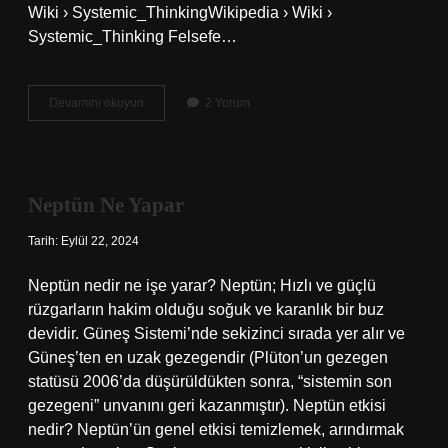
Wiki › Systemic_ThinkingWikipedia › Wiki ›
Systemic_Thinking Felsefe…
Felsefe
Devamını okuyun
2 Yorum
Sistematik
Midir
Neptün Ne Yapar
Tarih: Eylül 22, 2024
Neptün nedir ne işe yarar? Neptün; Hızlı ve güçlü
rüzgarların hakim olduğu soğuk ve karanlık bir buz
devidir. Güneş Sistemi’nde sekizinci sırada yer alır ve
Güneş’ten en uzak gezegendir (Plüton’un gezegen
statüsü 2006’da düşürüldükten sonra, “sistemin son
gezegeni” unvanını geri kazanmıştır). Neptün etkisi
nedir? Neptün’ün genel etkisi temizlemek, arındırmak