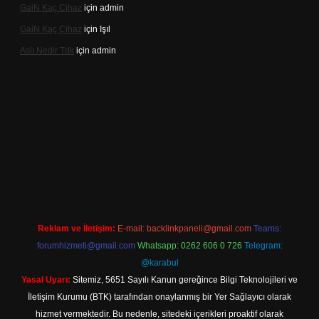
Gai̇N Kaç Cihaz
için
admin
Gai̇N Kaç Cihaz
için
Işıl
Aslı Nedir Tdk
için
admin
güncel giriş
Reklam ve İletişim:
E-mail:
backlinkpaneli@gmail.com
Teams:
forumhizmeti@gmail.com
Whatsapp: 0262 606 0 726
Telegram:
@karabul
Yasal Uyarı:
Sitemiz, 5651 Sayılı Kanun gereğince Bilgi Teknolojileri ve
İletişim Kurumu (BTK) tarafından onaylanmış bir Yer Sağlayıcı olarak
hizmet vermektedir. Bu nedenle, sitedeki içerikleri proaktif olarak