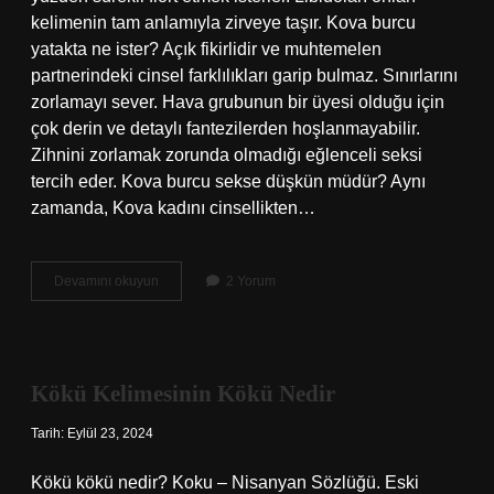
kelimenin tam anlamıyla zirveye taşır. Kova burcu
yatakta ne ister? Açık fikirlidir ve muhtemelen
partnerindeki cinsel farklılıkları garip bulmaz. Sınırlarını
zorlamayı sever. Hava grubunun bir üyesi olduğu için
çok derin ve detaylı fantezilerden hoşlanmayabilir.
Zihnini zorlamak zorunda olmadığı eğlenceli seksi
tercih eder. Kova burcu sekse düşkün müdür? Aynı
zamanda, Kova kadını cinsellikten…
Kova
Devamını okuyun
2 Yorum
Burcu
Cinsellikte
Hangi
Burçla
Uyumlu
Kökü Kelimesinin Kökü Nedir
Tarih: Eylül 23, 2024
Kökü kökü nedir? Koku – Nisanyan Sözlüğü. Eski