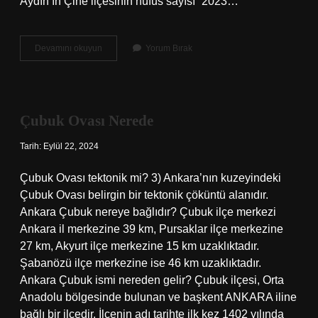
Aydın’ın Çine ilçesinin nüfus sayısı “2023…
Çine
Devamını okuyun
Yorum Bırak
Belediyesi
Nereye
Bağlıdır
Çubuk Ovası Nerede
Tarih: Eylül 22, 2024
Çubuk Ovası tektonik mi? 3) Ankara’nın kuzeyindeki
Çubuk Ovası belirgin bir tektonik çöküntü alanıdır.
Ankara Çubuk nereye bağlıdır? Çubuk ilçe merkezi
Ankara il merkezine 39 km, Pursaklar ilçe merkezine
27 km, Akyurt ilçe merkezine 15 km uzaklıktadır.
Şabanözü ilçe merkezine ise 46 km uzaklıktadır.
Ankara Çubuk ismi nereden gelir? Çubuk ilçesi, Orta
Anadolu bölgesinde bulunan ve başkent ANKARA iline
bağlı bir ilçedir. İlçenin adı tarihte ilk kez 1402 yılında