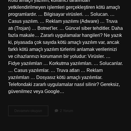
Kötü amaçlı yazılım, kullanıcı tarafından
yetkilendirilmeyen işlemleri gerçekleştiren kötü amaçlı
programlardır. … Bilgisayar virüsleri. … Solucan. …
Casus yazılım. … Reklam yazılımı (Adware) … Truva
atı (Trojan) … Botnet’ler. … Güncel siber tehditler. Daha
fazla makale… Zararlı uygulamalar hangileri? Ne yazık
ki, piyasada çok sayıda kötü amaçlı yazılım var, ancak
farklı kötü amaçlı yazılım türlerini anlamak verilerinizi
ve cihazlarınızı korumanın bir yoludur: Virüsler. …
Fidye yazılımları … Korkutma yazılımları. … Solucanlar.
… Casus yazılımlar. … Truva atları … Reklam
yazılımları … Dosyasız kötü amaçlı yazılımlar.
Telefondaki zararlı uygulamalar nasıl silinir? Gereksiz,
güvenilmez veya Google…
Zararlı
Devamını okuyun
2 Yorum
Uygulama
Nedir