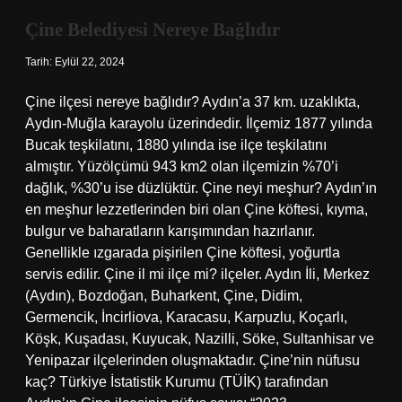
Çine Belediyesi Nereye Bağlıdır
Tarih: Eylül 22, 2024
Çine ilçesi nereye bağlıdır? Aydın’a 37 km. uzaklıkta,
Aydın-Muğla karayolu üzerindedir. İlçemiz 1877 yılında
Bucak teşkilatını, 1880 yılında ise ilçe teşkilatını
almıştır. Yüzölçümü 943 km2 olan ilçemizin %70’i
dağlık, %30’u ise düzlüktür. Çine neyi meşhur? Aydın’ın
en meşhur lezzetlerinden biri olan Çine köftesi, kıyma,
bulgur ve baharatların karışımından hazırlanır.
Genellikle ızgarada pişirilen Çine köftesi, yoğurtla
servis edilir. Çine il mi ilçe mi? ilçeler. Aydın İli, Merkez
(Aydın), Bozdoğan, Buharkent, Çine, Didim,
Germencik, İncirliova, Karacasu, Karpuzlu, Koçarlı,
Köşk, Kuşadası, Kuyucak, Nazilli, Söke, Sultanhisar ve
Yenipazar ilçelerinden oluşmaktadır. Çine’nin nüfusu
kaç? Türkiye İstatistik Kurumu (TÜİK) tarafından