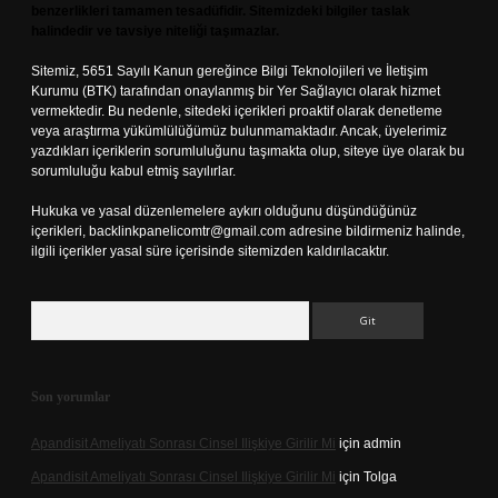
benzerlikleri tamamen tesadüfidir. Sitemizdeki bilgiler taslak
halindedir ve tavsiye niteliği taşımazlar.
Sitemiz, 5651 Sayılı Kanun gereğince Bilgi Teknolojileri ve İletişim
Kurumu (BTK) tarafından onaylanmış bir Yer Sağlayıcı olarak hizmet
vermektedir. Bu nedenle, sitedeki içerikleri proaktif olarak denetleme
veya araştırma yükümlülüğümüz bulunmamaktadır. Ancak, üyelerimiz
yazdıkları içeriklerin sorumluluğunu taşımakta olup, siteye üye olarak bu
sorumluluğu kabul etmiş sayılırlar.
Hukuka ve yasal düzenlemelere aykırı olduğunu düşündüğünüz
içerikleri,
backlinkpanelicomtr@gmail.com
adresine bildirmeniz halinde,
ilgili içerikler yasal süre içerisinde sitemizden kaldırılacaktır.
Arama
Son yorumlar
Apandisit Ameliyatı Sonrası Cinsel Ilişkiye Girilir Mi
için
admin
Apandisit Ameliyatı Sonrası Cinsel Ilişkiye Girilir Mi
için
Tolga