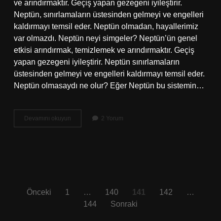
ve arındırmaktır. Geçiş yapan gezegeni iyileştirir.
Neptün, sınırlamaların üstesinden gelmeyi ve engelleri
kaldırmayı temsil eder. Neptün olmadan, hayallerimiz
var olmazdı. Neptün neyi simgeler? Neptün’ün genel
etkisi arındırmak, temizlemek ve arındırmaktır. Geçiş
yapan gezegeni iyileştirir. Neptün sınırlamaların
üstesinden gelmeyi ve engelleri kaldırmayı temsil eder.
Neptün olmasaydı ne olur? Eğer Neptün bu sistemin…
Neptün
Devamını okuyun
2 Yorum
Ne
Yapar
Yazı
Önceki
1
…
140
141
142
…
144
Sonraki
sayfalaması