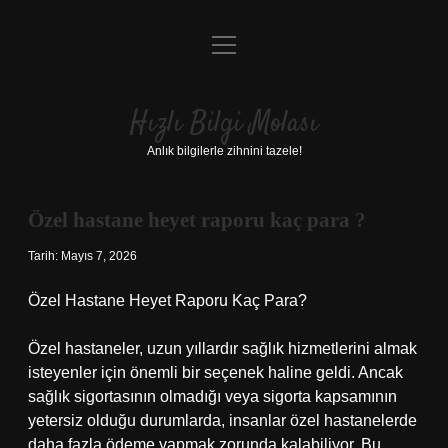
menüyü
Anasayfa
aç
Gizlilik Politikası
Hızlı Bilgi Molası
Yasal Uyarı
Anlık bilgilerle zihnini tazele!
Hakkımızda
Özel hastane heyet raporu kaç para ?
Tarih: Mayıs 7, 2026
Özel Hastane Heyet Raporu Kaç Para?
Özel hastaneler, uzun yıllardır sağlık hizmetlerini almak
isteyenler için önemli bir seçenek haline geldi. Ancak
sağlık sigortasının olmadığı veya sigorta kapsamının
yetersiz olduğu durumlarda, insanlar özel hastanelerde
daha fazla ödeme yapmak zorunda kalabiliyor. Bu