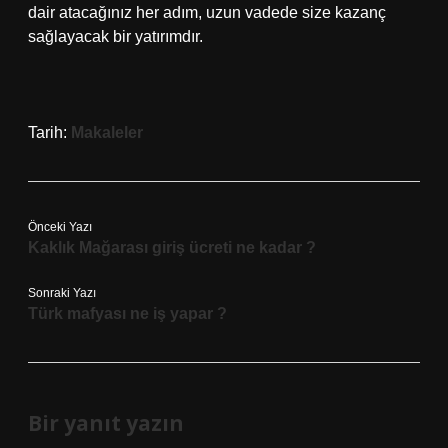
dair atacağınız her adım, uzun vadede size kazanç
sağlayacak bir yatırımdır.
Tarih:
Makaleler
Önceki Yazı
Kaklık Mağarası giriş ücreti ne kadar ?
Sonraki Yazı
Türk mafyası ne iş yapar ?
Bir yanıt yazın