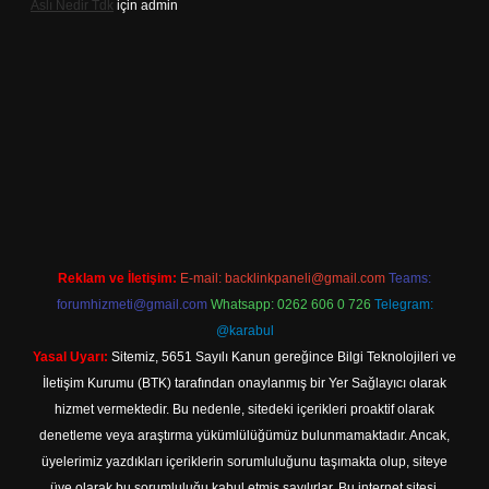
Aslı Nedir Tdk
için
admin
 güncel giriş
Reklam ve İletişim:
E-mail:
backlinkpaneli@gmail.com
Teams:
forumhizmeti@gmail.com
Whatsapp: 0262 606 0 726
Telegram:
@karabul
Yasal Uyarı:
Sitemiz, 5651 Sayılı Kanun gereğince Bilgi Teknolojileri ve
İletişim Kurumu (BTK) tarafından onaylanmış bir Yer Sağlayıcı olarak
hizmet vermektedir. Bu nedenle, sitedeki içerikleri proaktif olarak
denetleme veya araştırma yükümlülüğümüz bulunmamaktadır. Ancak,
üyelerimiz yazdıkları içeriklerin sorumluluğunu taşımakta olup, siteye
üye olarak bu sorumluluğu kabul etmiş sayılırlar. Bu internet sitesi,