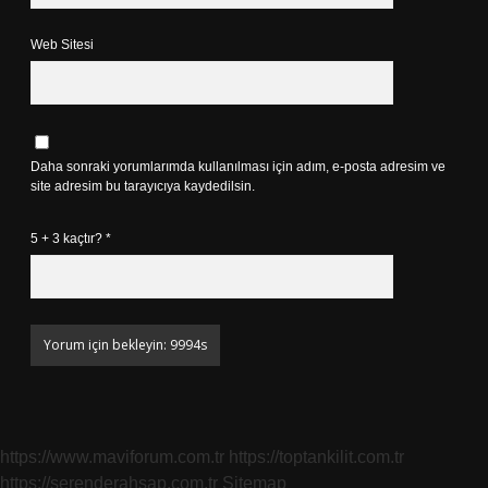
Web Sitesi
Daha sonraki yorumlarımda kullanılması için adım, e-posta adresim ve
site adresim bu tarayıcıya kaydedilsin.
5 + 3 kaçtır?
*
https://www.maviforum.com.tr
https://toptankilit.com.tr
https://serenderahsap.com.tr
Sitemap