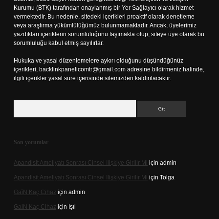
Kurumu (BTK) tarafından onaylanmış bir Yer Sağlayıcı olarak hizmet
vermektedir. Bu nedenle, sitedeki içerikleri proaktif olarak denetleme
veya araştırma yükümlülüğümüz bulunmamaktadır. Ancak, üyelerimiz
yazdıkları içeriklerin sorumluluğunu taşımakta olup, siteye üye olarak bu
sorumluluğu kabul etmiş sayılırlar.
Hukuka ve yasal düzenlemelere aykırı olduğunu düşündüğünüz
içerikleri,
backlinkpanelicomtr@gmail.com
adresine bildirmeniz halinde,
ilgili içerikler yasal süre içerisinde sitemizden kaldırılacaktır.
Arama
Son yorumlar
Apandisit Ameliyatı Sonrası Cinsel Ilişkiye Girilir Mi
için
admin
Apandisit Ameliyatı Sonrası Cinsel Ilişkiye Girilir Mi
için
Tolga
Gai̇N Kaç Cihaz
için
admin
Gai̇N Kaç Cihaz
için
Işıl