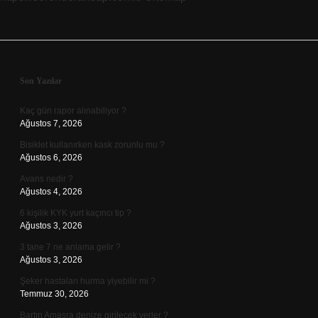
Sidebar
Son Yazılar
Kaç gün rapor alınabiliyor ?
Ağustos 7, 2026
Bisiklet kullanırken kask zorunlu mu ?
Ağustos 6, 2026
Avans nedir ?
Ağustos 4, 2026
6 kişilik KYK yurt kaçıncı tip ?
Ağustos 3, 2026
3 tane 7 ne anlama gelir ?
Ağustos 3, 2026
Şeker hastaları hurma yiyebilir mi ?
Temmuz 30, 2026
Bartın Amasra denize girilecek yerler ?