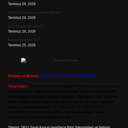
Temmuz 29, 2026
Telefon konuşması dinlenebilir mi ?
Temmuz 28, 2026
Kozmik topoloji nedir ?
Temmuz 26, 2026
Kalker dayanıklı mı ?
Temmuz 25, 2026
Reklam ve İletişim:
Skype: live:.cid.575569c608265c69
Yasal Uyarı:
Bu internet sitesi, herhangi bir marka, kurum veya şahıs
şirketi ile hiçbir bağlantısı bulunmamaktadır. Sitede yalnızca kendi
hazırladığımız makaleler paylaşılmaktadır. Burada yer alan içerikler
haber niteliği taşımamakta olup, gerçek kurum ve kişiler hakkında
paylaşım yapılmamaktadır. Gerçek kurum ve kişiler ile isim
benzerlikleri tamamen tesadüfidir. Sitemizdeki bilgiler taslak
halindedir ve tavsiye niteliği taşımazlar.
Sitemiz, 5651 Sayılı Kanun gereğince Bilgi Teknolojileri ve İletişim