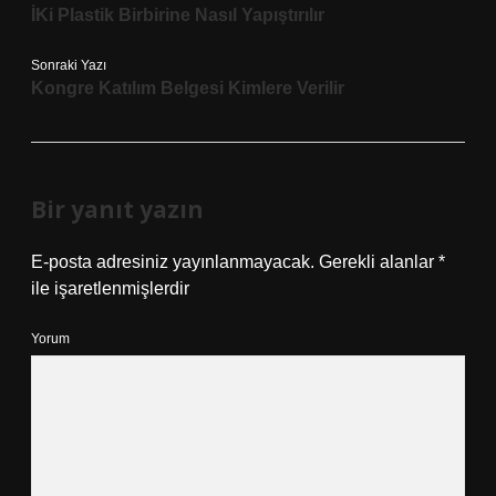
İKi Plastik Birbirine Nasıl Yapıştırılır
Sonraki Yazı
Kongre Katılım Belgesi Kimlere Verilir
Bir yanıt yazın
E-posta adresiniz yayınlanmayacak.
Gerekli alanlar
*
ile işaretlenmişlerdir
Yorum