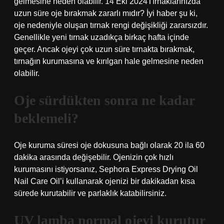
gelmesine neden olabilir. 14 Eki 2024Tırnaklarınızda
uzun süre oje bırakmak zararlı mıdır? İyi haber şu ki,
oje nedeniyle oluşan tırnak rengi değişikliği zararsızdır.
Genellikle yeni tırnak uzadıkça birkaç hafta içinde
geçer. Ancak ojeyi çok uzun süre tırnakta bırakmak,
tırnağın kurumasına ve kırılgan hale gelmesine neden
olabilir.
Oje sürdükten sonra ne kadar
beklemeli?
Oje kuruma süresi oje dokusuna bağlı olarak 20 ila 60
dakika arasında değişebilir. Ojenizin çok hızlı
kurumasını istiyorsanız, Sephora Express Drying Oil
Nail Care Oil’i kullanarak ojenizi bir dakikadan kısa
sürede kurutabilir ve parlaklık katabilirsiniz.
UV lamba normal ojeyi kurutur