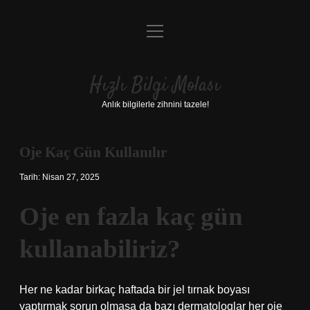
menüyü
Anasayfa
aç
Gizlilik Politikası
Hızlı Bilgi Molası
Yasal Uyarı
Anlık bilgilerle zihnini tazele!
Hakkımızda
Oje Kaç Gün Kullanılır
Tarih: Nisan 27, 2025
Oje en fazla kaç gün
kullanabiliriz?
Her ne kadar birkaç haftada bir jel tırnak boyası
yaptırmak sorun olmasa da bazı dermatologlar her oje