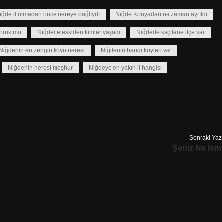
iğde il olmadan önce nereye bağlıydı
Niğde Konyadan ne zaman ayrıldı
örük mü
Niğdede eskiden kimler yaşadı
Niğdede kaç tane ilçe var
Niğdenin en zengin köyü neresi
Niğdenin hangi köyleri var
Niğdenin neresi meşhur
Niğdeye en yakın il hangisi
Sonraki Yaz
Şeniz Ne Ism