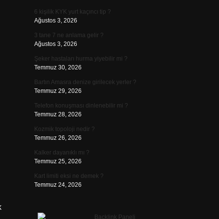
6 kişilik KYK yurt kaçıncı tip ?
Ağustos 3, 2026
3 tane 7 ne anlama gelir ?
Ağustos 3, 2026
Şeker hastaları hurma yiyebilir mi ?
Temmuz 30, 2026
Bartın Amasra denize girilecek yerler ?
Temmuz 29, 2026
Telefon konuşması dinlenebilir mi ?
Temmuz 28, 2026
Kozmik topoloji nedir ?
Temmuz 26, 2026
Kalker dayanıklı mı ?
Temmuz 25, 2026
Kart limiti eksi ne demek ?
Temmuz 24, 2026
k