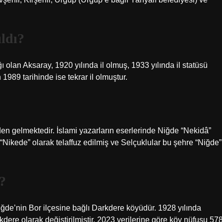
ldı?
lan Aksaray, 1920 yılında il olmuş, 1933 yılında il statüsü
1989 tarihinde ise tekrar il olmuştur.
den gelmektedir. İslami yazarların eserlerinde Niğde “Nekidâ”
Nikede” olarak telaffuz edilmiş ve Selçuklular bu şehre “Niğde”
?
ğde’nin Bor ilçesine bağlı Darkdere köyüdür. 1928 yılında
ere olarak değiştirilmiştir. 2023 verilerine göre köy nüfusu 57