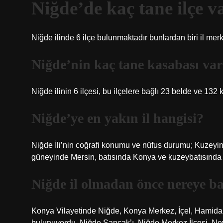
Niğde’de kaç tane ilçe v
Niğde ilinde 6 ilçe bulunmaktadır bunlardan biri il merk
Niğde’nin kaç tane kasabası va
Niğde ilinin 6 ilçesi, bu ilçelere bağlı 23 belde ve 132
Niğde’ye en yakın il hangisi?
Niğde İli’nin coğrafi konumu ve nüfus durumu; Kuze
güneyinde Mersin, batısında Konya ve kuzeybatısında Ak
Niğde il olmadan önce nereye ba
Konya Vilayetinde Niğde, Konya Merkez, İçel, Hamidab
bulunuyordu. Niğde Sancak’ı, Niğde Merkez İlçesi, Nevş