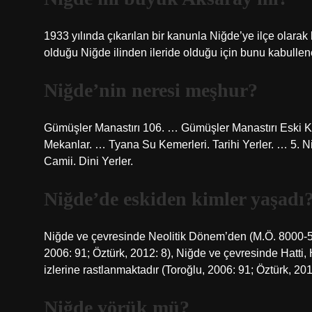
1933 yılında çıkarılan bir kanunla Niğde’ye ilçe olara
olduğu Niğde ilinden ileride olduğu için bunu kabullen
Niğde’nin neresi meşhur?
Gümüşler Manastırı 106. … Gümüşler Manastırı Eski Kil
Mekanlar. … Tyana Su Kemerleri. Tarihi Yerler. … 5. N
Camii. Dini Yerler.
Niğde’de eskiden kimler yaşadı
Niğde ve çevresinde Neolitik Dönem’den (M.Ö. 8000-550
2006: 91; Öztürk, 2012: 8), Niğde ve çevresinde Hatti,
izlerine rastlanmaktadır (Toroğlu, 2006: 91; Öztürk, 201
Niğde yörük mü?