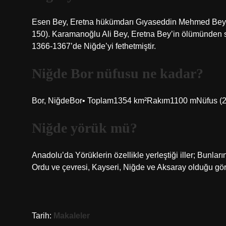
Esen Bey, Eretna hükümdarı Gıyaseddin Mehmed Bey’in
150). Karamanoğlu Ali Bey, Eretna Bey’in ölümünden so
1366-1367’de Niğde’yi fethetmiştir.
Niğde Bor nüfusu ne kadar?
Bor, NiğdeBor• Toplam1354 km²Rakım1100 mNüfus (2
Niğde yörük mü?
Anadolu’da Yörüklerin özellikle yerleştiği iller; Bunlar
Ordu ve çevresi, Kayseri, Niğde ve Aksaray olduğu gör
Tarih:
Makaleler