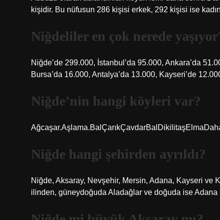
kişidir. Bu nüfusun 286 kişisi erkek, 292 kişisi ise kadın
Niğdeliler en çok nerede yaşıyor
Niğde’de 299.000, İstanbul’da 95.000, Ankara’da 51.0
Bursa’da 16.000, Antalya’da 13.000, Kayseri’de 12.000
Niğde’nin hangi köyleri var?
Ağcaşar.Aşlama.BalÇarıkÇavdarBalDikilitaşElmaDah
Niğde hangi şehirden ayrıldı?
Niğde, Aksaray, Nevşehir, Mersin, Adana, Kayseri ve Ko
ilinden, güneydoğuda Aladağlar ve doğuda ise Adana ilin
Niğde mi büyük Aksaray mı?