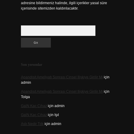
adresine bildirmeniz halinde, ilgili içerikler yasal süre
içerisinde sitemizden kaldırılacaktır.
Arama
Son yorumlar
Apandisit Ameliyatı Sonrası Cinsel Ilişkiye Girilir Mi
için
admin
Apandisit Ameliyatı Sonrası Cinsel Ilişkiye Girilir Mi
için
Tolga
Gai̇N Kaç Cihaz
için
admin
Gai̇N Kaç Cihaz
için
Işıl
Aslı Nedir Tdk
için
admin