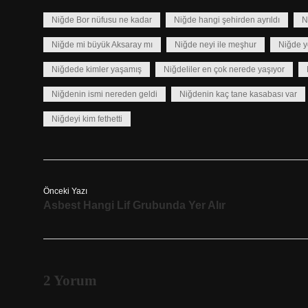
Niğde Bor nüfusu ne kadar
Niğde hangi şehirden ayrıldı
N
Niğde mi büyük Aksaray mı
Niğde neyi ile meşhur
Niğde y
Niğdede kimler yaşamış
Niğdeliler en çok nerede yaşıyor
Niğdenin ismi nereden geldi
Niğdenin kaç tane kasabası var
Niğdeyi kim fethetti
Önceki Yazı
Asbest Hangi Lif Grubunda Yer Alır
2 Yorum