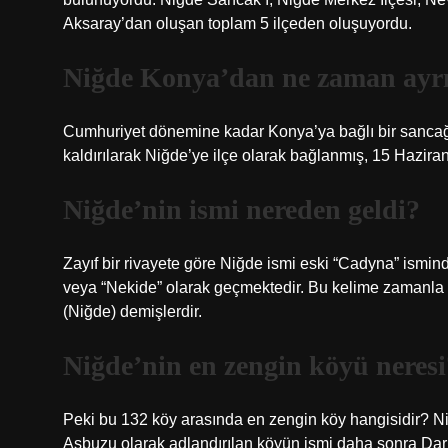
Aksaray’dan oluşan toplam 5 ilçeden oluşuyordu.
Niğde Konya’dan ne zaman ayrı
Cumhuriyet dönemine kadar Konya’ya bağlı bir sancağı o
kaldırılarak Niğde’ye ilçe olarak bağlanmış, 15 Haziran 
Niğde’nin ismi nereden geldi?
Zayıf bir rivayete göre Niğde ismi eski “Cadyna” ismin
veya “Nekide” olarak geçmektedir. Bu kelime zamanla “
(Niğde) demişlerdir.
Niğde’nin en zengin köyü neresi
Peki bu 132 köy arasında en zengin köy hangisidir? Ni
Asbuzu olarak adlandırılan köyün ismi daha sonra Darkd