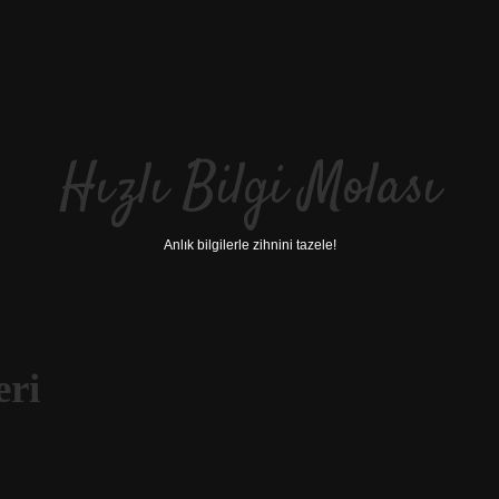
Hızlı Bilgi Molası
Anlık bilgilerle zihnini tazele!
eri