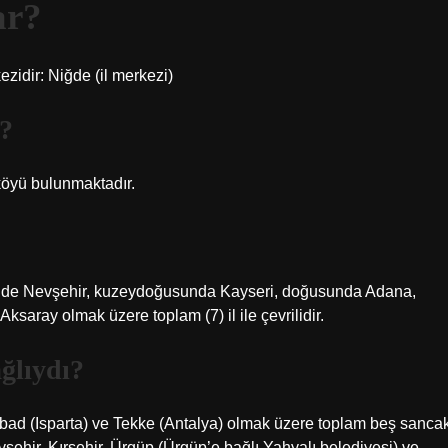
ar?
ezidir: Niğde (il merkezi)
r?
 köyü bulunmaktadır.
yinde Nevşehir, kuzeydoğusunda Kayseri, doğusunda Adana,
saray olmak üzere toplam (7) il ile çevrilidir.
ğlıydı?
ad (Isparta) ve Tekke (Antalya) olmak üzere toplam beş sanca
ehir, Kırşehir, Ürgüp (Ürgüp’e bağlı Yahyalı belediyesi) ve