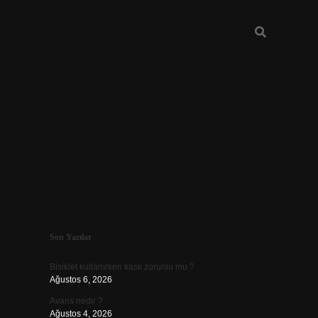
Sidebar
Son Yazılar
vdcasino günc
Bisiklet kullanırken kask zorunlu mu ?
Ağustos 6, 2026
Avans nedir ?
Ağustos 4, 2026