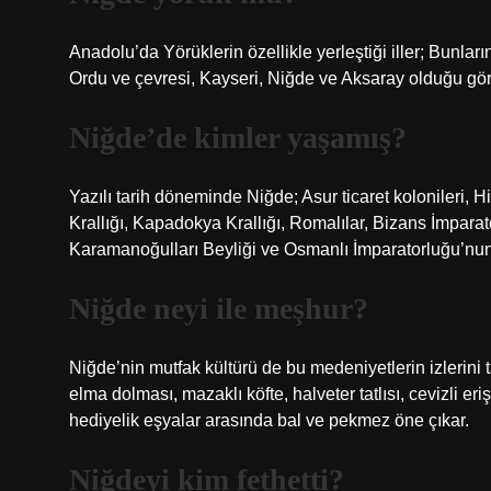
Anadolu’da Yörüklerin özellikle yerleştiği iller; Bunlar
Ordu ve çevresi, Kayseri, Niğde ve Aksaray olduğu gör
Niğde’de kimler yaşamış?
Yazılı tarih döneminde Niğde; Asur ticaret kolonileri, Hi
Krallığı, Kapadokya Krallığı, Romalılar, Bizans İmparat
Karamanoğulları Beyliği ve Osmanlı İmparatorluğu’nun 
Niğde neyi ile meşhur?
Niğde’nin mutfak kültürü de bu medeniyetlerin izlerini 
elma dolması, mazaklı köfte, halveter tatlısı, cevizli er
hediyelik eşyalar arasında bal ve pekmez öne çıkar.
Niğdeyi kim fethetti?