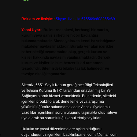
Reklam ve İletişim:
Skype: live:.cid.575569c608265c69
Yasal Uyarı:
Bu internet sitesi, herhangi bir marka,
kurum veya şahıs şirketi ile hiçbir bağlantısı
bulunmamaktadır. Sitede yalnızca kendi hazırladığımız
makaleler paylaşılmaktadır. Burada yer alan içerikler
haber niteliği taşımamakta olup, gerçek kurum ve
kişiler hakkında paylaşım yapılmamaktadır. Gerçek
kurum ve kişiler ile isim benzerlikleri tamamen
tesadüfidir. Sitemizdeki bilgiler taslak halindedir ve
tavsiye niteliği taşımazlar.
Sitemiz, 5651 Sayılı Kanun gereğince Bilgi Teknolojileri
ve İletişim Kurumu (BTK) tarafından onaylanmış bir Yer
Sağlayıcı olarak hizmet vermektedir. Bu nedenle, sitedeki
içerikleri proaktif olarak denetleme veya araştırma
yükümlülüğümüz bulunmamaktadır. Ancak, üyelerimiz
yazdıkları içeriklerin sorumluluğunu taşımakta olup, siteye
üye olarak bu sorumluluğu kabul etmiş sayılırlar.
Hukuka ve yasal düzenlemelere aykırı olduğunu
düşündüğünüz içerikleri,
backlinkpanelicomtr@gmail.com
8