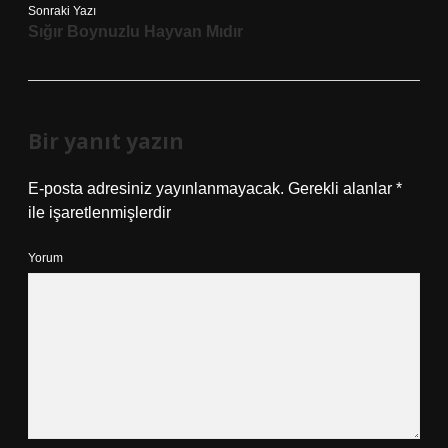
Sonraki Yazı
Sığır Boynuzlu Hayvan Mıdır
Bir yanıt yazın
E-posta adresiniz yayınlanmayacak.
Gerekli alanlar
*
ile işaretlenmişlerdir
Yorum