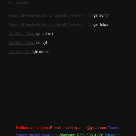
Son yorumlar
Apandisit Ameliyatı Sonrası Cinsel Ilişkiye Girilir Mi
için
admin
Apandisit Ameliyatı Sonrası Cinsel Ilişkiye Girilir Mi
için
Tolga
Gai̇N Kaç Cihaz
için
admin
Gai̇N Kaç Cihaz
için
Işıl
Aslı Nedir Tdk
için
admin
o güncel giriş
Reklam ve İletişim:
E-mail:
backlinkpaneli@gmail.com
Teams:
forumhizmeti@gmail.com
Whatsapp: 0262 606 0 726
Telegram: