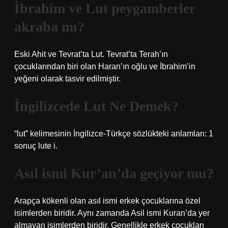
İbrahim ve Lut peygamberler
akraba mı?
Eski Ahit ve Tevrat’ta Lut. Tevrat’ta Terah’ın
çocuklarından biri olan Haran’ın oğlu ve İbrahim’in
yeğeni olarak tasvir edilmiştir.
İngilizcede Lut Ne Demek?
“lut” kelimesinin İngilizce-Türkçe sözlükteki anlamları: 1
sonuç lute i.
Asıl ismi Kur’an’da geçiyor mu?
Arapça kökenli olan asıl ismi erkek çocuklarına özel
isimlerden biridir. Aynı zamanda Asil ismi Kuran’da yer
almayan isimlerden biridir. Genellikle erkek çocukları