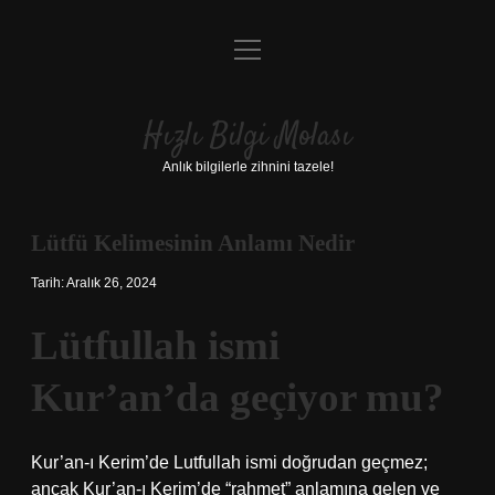
menüyü
Anasayfa
aç
Gizlilik Politikası
Hızlı Bilgi Molası
Yasal Uyarı
Anlık bilgilerle zihnini tazele!
Hakkımızda
Lütfü Kelimesinin Anlamı Nedir
Tarih: Aralık 26, 2024
Lütfullah ismi
Kur’an’da geçiyor mu?
Kur’an-ı Kerim’de Lutfullah ismi doğrudan geçmez;
ancak Kur’an-ı Kerim’de “rahmet” anlamına gelen ve