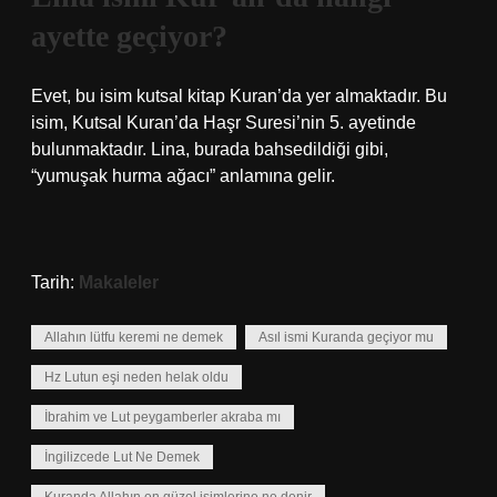
ayette geçiyor?
Evet, bu isim kutsal kitap Kuran’da yer almaktadır. Bu
isim, Kutsal Kuran’da Haşr Suresi’nin 5. ayetinde
bulunmaktadır. Lina, burada bahsedildiği gibi,
“yumuşak hurma ağacı” anlamına gelir.
Tarih:
Makaleler
Allahın lütfu keremi ne demek
Asıl ismi Kuranda geçiyor mu
Hz Lutun eşi neden helak oldu
İbrahim ve Lut peygamberler akraba mı
İngilizcede Lut Ne Demek