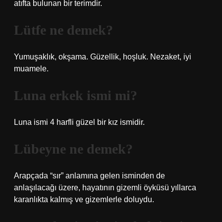
atıfta bulunan bir terimdir.
Lütfe ne demek?
Yumuşaklık, okşama. Güzellik, hoşluk. Nezaket, iyi
muamele.
Luna erkek ismi mi?
Luna ismi 4 harfli güzel bir kız ismidir.
Lübeyne ne demek?
Arapçada “sır” anlamına gelen isminden de
anlaşılacağı üzere, hayatının gizemli öyküsü yıllarca
karanlıkta kalmış ve gizemlerle doluydu.