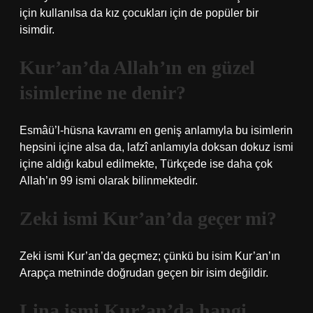
için kullanılsa da kız çocukları için de popüler bir
isimdir.
Kur’an’da Allah’ın en güzel
isimlerine ne denir?
Esmâü’l-hüsna kavramı en geniş anlamıyla bu isimlerin
hepsini içine alsa da, lafzî anlamıyla doksan dokuz ismi
içine aldığı kabul edilmekte, Türkçede ise daha çok
Allah’ın 99 ismi olarak bilinmektedir.
Zeki ismi Kur’an’da geçer mi?
Zeki ismi Kur’an’da geçmez; çünkü bu isim Kur’an’ın
Arapça metninde doğrudan geçen bir isim değildir.
Lina ismi Kur’an’da hangi