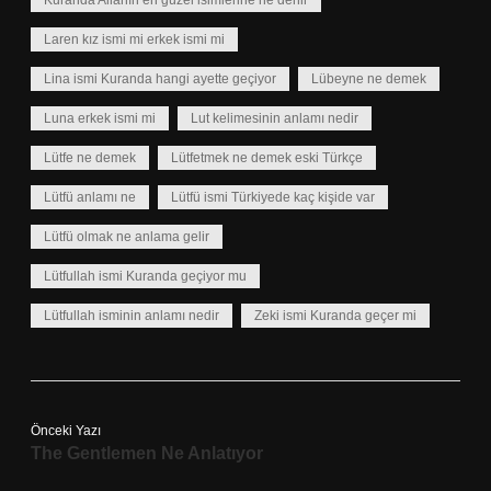
Kuranda Allahın en güzel isimlerine ne denir
Laren kız ismi mi erkek ismi mi
Lina ismi Kuranda hangi ayette geçiyor
Lübeyne ne demek
Luna erkek ismi mi
Lut kelimesinin anlamı nedir
Lütfe ne demek
Lütfetmek ne demek eski Türkçe
Lütfü anlamı ne
Lütfü ismi Türkiyede kaç kişide var
Lütfü olmak ne anlama gelir
Lütfullah ismi Kuranda geçiyor mu
Lütfullah isminin anlamı nedir
Zeki ismi Kuranda geçer mi
Önceki Yazı
The Gentlemen Ne Anlatıyor