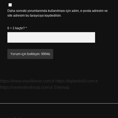
Daha sonraki yorumlarımda kullanılması için adım, e-posta adresim ve
site adresim bu tarayıcıya kaydedilsin.
6 + 2 kaçtır?
*
https://www.maviforum.com.tr
https://toptankilit.com.tr
https://serenderahsap.com.tr
Sitemap