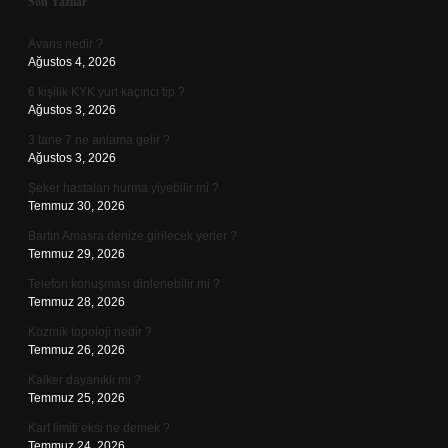
Sidebar
Son Yazılar
Avans nedir ?
Ağustos 4, 2026
6 kişilik KYK yurt kaçıncı tip ?
Ağustos 3, 2026
3 tane 7 ne anlama gelir ?
Ağustos 3, 2026
Şeker hastaları hurma yiyebilir mi ?
Temmuz 30, 2026
Bartın Amasra denize girilecek yerler ?
Temmuz 29, 2026
Telefon konuşması dinlenebilir mi ?
Temmuz 28, 2026
Kozmik topoloji nedir ?
Temmuz 26, 2026
Kalker dayanıklı mı ?
Temmuz 25, 2026
Kart limiti eksi ne demek ?
Temmuz 24, 2026