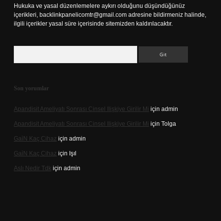
Hukuka ve yasal düzenlemelere aykırı olduğunu düşündüğünüz
içerikleri,
backlinkpanelicomtr@gmail.com
adresine bildirmeniz halinde,
ilgili içerikler yasal süre içerisinde sitemizden kaldırılacaktır.
Arama
Son yorumlar
Apandisit Ameliyatı Sonrası Cinsel Ilişkiye Girilir Mi
için
admin
Apandisit Ameliyatı Sonrası Cinsel Ilişkiye Girilir Mi
için
Tolga
Gai̇N Kaç Cihaz
için
admin
Gai̇N Kaç Cihaz
için
Işıl
Aslı Nedir Tdk
için
admin