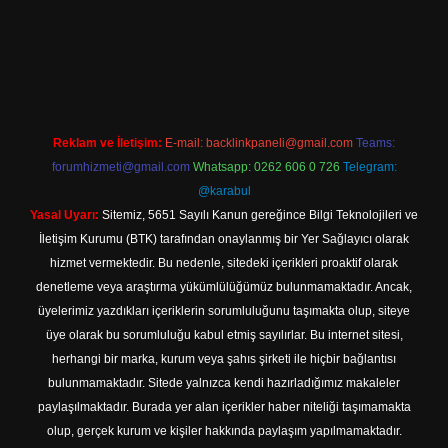
sino güncel giriş
Reklam ve İletişim:
E-mail:
backlinkpaneli@gmail.com
Teams:
forumhizmeti@gmail.com
Whatsapp: 0262 606 0 726
Telegram:
@karabul
Yasal Uyarı:
Sitemiz, 5651 Sayılı Kanun gereğince Bilgi Teknolojileri ve
İletişim Kurumu (BTK) tarafından onaylanmış bir Yer Sağlayıcı olarak
hizmet vermektedir. Bu nedenle, sitedeki içerikleri proaktif olarak
denetleme veya araştırma yükümlülüğümüz bulunmamaktadır. Ancak,
üyelerimiz yazdıkları içeriklerin sorumluluğunu taşımakta olup, siteye
üye olarak bu sorumluluğu kabul etmiş sayılırlar. Bu internet sitesi,
herhangi bir marka, kurum veya şahıs şirketi ile hiçbir bağlantısı
bulunmamaktadır. Sitede yalnızca kendi hazırladığımız makaleler
paylaşılmaktadır. Burada yer alan içerikler haber niteliği taşımamakta
olup, gerçek kurum ve kişiler hakkında paylaşım yapılmamaktadır.