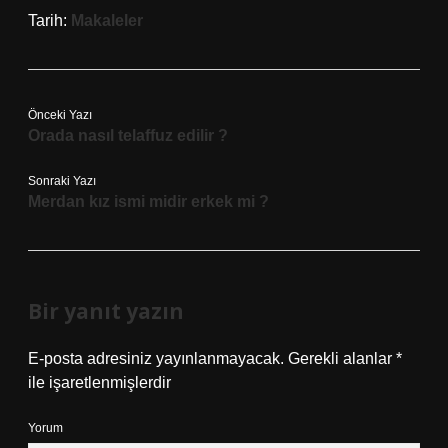
Tarih:
Makaleler
Önceki Yazı
Orada nasıl telaffuz edilir ?
Sonraki Yazı
Merdan kız ismi midir erkek mi ?
Bir yanıt yazın
E-posta adresiniz yayınlanmayacak.
Gerekli alanlar
*
ile işaretlenmişlerdir
Yorum