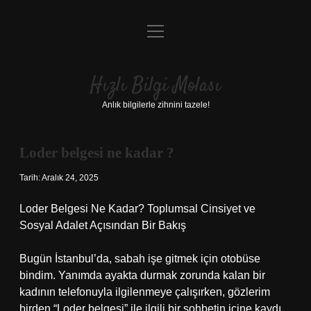
menüyü
Anasayfa
aç
Gizlilik Politikası
Hızlı Bilgi Molası
Yasal Uyarı
Anlık bilgilerle zihnini tazele!
Hakkımızda
Loder belgesi ne kadar ?
Tarih: Aralık 24, 2025
Loder Belgesi Ne Kadar? Toplumsal Cinsiyet ve
Sosyal Adalet Açısından Bir Bakış
Bugün İstanbul’da, sabah işe gitmek için otobüse
bindim. Yanımda ayakta durmak zorunda kalan bir
kadının telefonuyla ilgilenmeye çalışırken, gözlerim
birden “Loder belgesi” ile ilgili bir sohbetin içine kaydı.