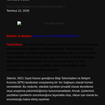
Hangi ülke dünyanın en büyük kahve üretimi ?
Temmuz 22, 2026
Reklam ve İletişim:
Skype: live:.cid.575569c608265c69
Yasal Uyarı:
Bu internet sitesi, herhangi bir marka, kurum veya şahıs
şirketi ile hiçbir bağlantısı bulunmamaktadır. Sitede yalnızca kendi
hazırladığımız makaleler paylaşılmaktadır. Burada yer alan içerikler
haber niteliği taşımamakta olup, gerçek kurum ve kişiler hakkında
paylaşım yapılmamaktadır. Gerçek kurum ve kişiler ile isim
benzerlikleri tamamen tesadüfidir. Sitemizdeki bilgiler taslak
halindedir ve tavsiye niteliği taşımazlar.
Sitemiz, 5651 Sayılı Kanun gereğince Bilgi Teknolojileri ve İletişim
Kurumu (BTK) tarafından onaylanmış bir Yer Sağlayıcı olarak hizmet
vermektedir. Bu nedenle, sitedeki içerikleri proaktif olarak denetleme
veya araştırma yükümlülüğümüz bulunmamaktadır. Ancak, üyelerimiz
yazdıkları içeriklerin sorumluluğunu taşımakta olup, siteye üye olarak bu
sorumluluğu kabul etmiş sayılırlar.