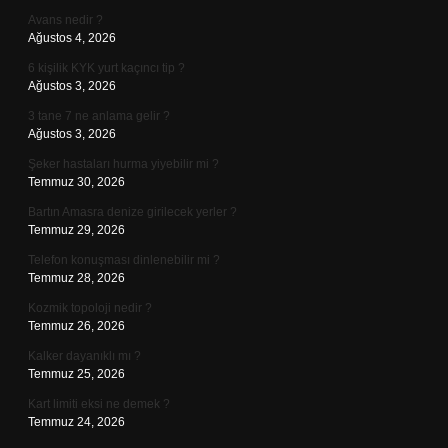
Avans nedir ?
Ağustos 4, 2026
6 kişilik KYK yurt kaçıncı tip ?
Ağustos 3, 2026
3 tane 7 ne anlama gelir ?
Ağustos 3, 2026
Şeker hastaları hurma yiyebilir mi ?
Temmuz 30, 2026
Bartın Amasra denize girilecek yerler ?
Temmuz 29, 2026
Telefon konuşması dinlenebilir mi ?
Temmuz 28, 2026
Kozmik topoloji nedir ?
Temmuz 26, 2026
Kalker dayanıklı mı ?
Temmuz 25, 2026
Kart limiti eksi ne demek ?
Temmuz 24, 2026