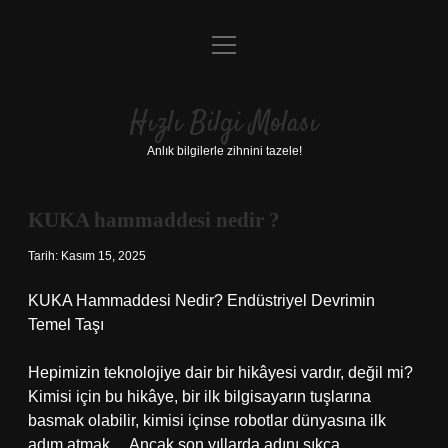
menüyü
Anasayfa
aç
Gizlilik Politikası
Hızlı Bilgi Molası
Yasal Uyarı
Anlık bilgilerle zihnini tazele!
Hakkımızda
KUKA hammaddesi nedir ?
Tarih: Kasım 15, 2025
KUKA Hammaddesi Nedir? Endüstriyel Devrimin
Temel Taşı
Hepimizin teknolojiye dair bir hikâyesi vardır, değil mi?
Kimisi için bu hikâye, bir ilk bilgisayarın tuşlarına
basmak olabilir, kimisi içinse robotlar dünyasına ilk
adım atmak… Ancak son yıllarda adını sıkça