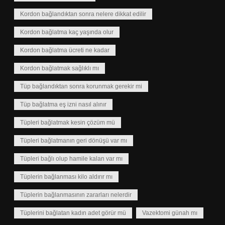
Kordon bağlandıktan sonra nelere dikkat edilir
Kordon bağlatma kaç yaşında olur
Kordon bağlatma ücreti ne kadar
Kordon bağlatmak sağlıklı mı
Tüp bağlandıktan sonra korunmak gerekir mi
Tüp bağlatma eş izni nasıl alınır
Tüpleri bağlatmak kesin çözüm mü
Tüpleri bağlatmanın geri dönüşü var mı
Tüpleri bağlı olup hamile kalan var mı
Tüplerin bağlanması kilo aldırır mı
Tüplerin bağlanmasının zararları nelerdir
Tüplerini bağlatan kadın adet görür mü
Vazektomi günah mı