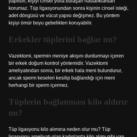
yapılsın, kişiyi cinsel yolla bulaşan hastalıklardan
korumaz. Tüp ligasyonundan sonra kişinin cinsel isteği,
adet döngüsü ve vücut yapısı değişmez. Bu yöntem
kişiyi ömür boyu gebelikten koruyabilir.
Erkekler tüplerini bağlar mı?
Vazektomi, spermin meniye akışını durdurmayı içeren
bir erkek doğum kontrol yöntemidir. Vazektomi
ameliyatından sonra, bir erkek hala meni bulundurur,
ancak sperm keseleri kesilip bağlandığı için meni
herhangi bir sperm içermez.
Tüplerin bağlanması kilo aldırır
mı?
Tüp ligasyonu kilo alımına neden olur mu? Tüp
ligasyonu ameliyatı olan kadınlarda kilo alımı gibi yan