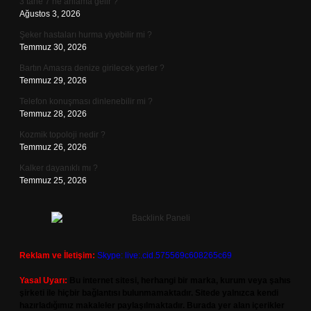
3 tane 7 ne anlama gelir ?
Ağustos 3, 2026
Şeker hastaları hurma yiyebilir mi ?
Temmuz 30, 2026
Bartın Amasra denize girilecek yerler ?
Temmuz 29, 2026
Telefon konuşması dinlenebilir mi ?
Temmuz 28, 2026
Kozmik topoloji nedir ?
Temmuz 26, 2026
Kalker dayanıklı mı ?
Temmuz 25, 2026
Reklam ve İletişim:
Skype: live:.cid.575569c608265c69
Yasal Uyarı:
Bu internet sitesi, herhangi bir marka, kurum veya şahıs
şirketi ile hiçbir bağlantısı bulunmamaktadır. Sitede yalnızca kendi
hazırladığımız makaleler paylaşılmaktadır. Burada yer alan içerikler