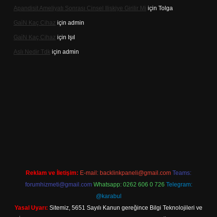
Apandisit Ameliyatı Sonrası Cinsel Ilişkiye Girilir Mi
için
Tolga
Gai̇N Kaç Cihaz
için
admin
Gai̇N Kaç Cihaz
için
Işıl
Aslı Nedir Tdk
için
admin
el giriş
Reklam ve İletişim:
E-mail:
backlinkpaneli@gmail.com
Teams:
forumhizmeti@gmail.com
Whatsapp: 0262 606 0 726
Telegram:
@karabul
Yasal Uyarı:
Sitemiz, 5651 Sayılı Kanun gereğince Bilgi Teknolojileri ve