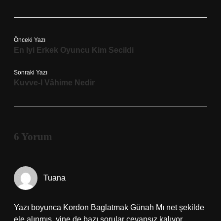
Önceki Yazı
En Iyi Erkek Oyuncu Kim Secildi
Sonraki Yazı
Kuvve-I Vâhime Nedir
6 Yorum
Tuana
Yazı boyunca Kordon Baglatmak Günah Mı net şekilde
ele alınmış, yine de bazı sorular cevapsız kalıyor.