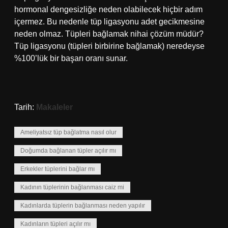
hormonal dengesizliğe neden olabilecek hiçbir adım
içermez. Bu nedenle tüp ligasyonu adet gecikmesine
neden olmaz. Tüpleri bağlamak nihai çözüm müdür?
Tüp ligasyonu (tüpleri birbirine bağlamak) neredeyse
%100’lük bir başarı oranı sunar.
Tarih:
Makaleler
Ameliyatsız tüp bağlatma nasıl olur
Doğumda bağlanan tüpler açılır mı
Erkekler tüplerini bağlar mı
Kadının tüplerinin bağlanması caiz mi
Kadınlarda tüplerin bağlanması neden yapılır
Kadınların tüpleri açılır mı