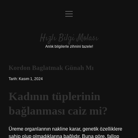
menüyü
Anasayfa
aç
Gizlilik Politikası
Hızlı Bilgi Molası
Yasal Uyarı
Anlık bilgilerle zihnini tazele!
Hakkımızda
Kordon Baglatmak Günah Mı
Tarih: Kasım 1, 2024
Kadının tüplerinin
bağlanması caiz mi?
Üreme organlarının nakline karar, genetik özelliklere
sahip olup olmadıklarına bağlıdır. Buna göre, fallop