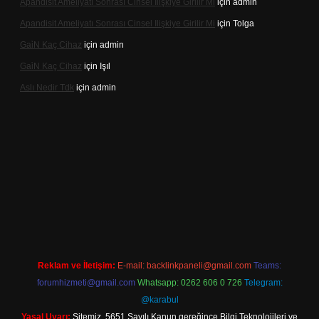
Apandisit Ameliyatı Sonrası Cinsel Ilişkiye Girilir Mi
için
admin
Apandisit Ameliyatı Sonrası Cinsel Ilişkiye Girilir Mi
için
Tolga
Gai̇N Kaç Cihaz
için
admin
Gai̇N Kaç Cihaz
için
Işıl
Aslı Nedir Tdk
için
admin
o güncel giriş
Reklam ve İletişim:
E-mail:
backlinkpaneli@gmail.com
Teams:
forumhizmeti@gmail.com
Whatsapp: 0262 606 0 726
Telegram:
@karabul
Yasal Uyarı:
Sitemiz, 5651 Sayılı Kanun gereğince Bilgi Teknolojileri ve