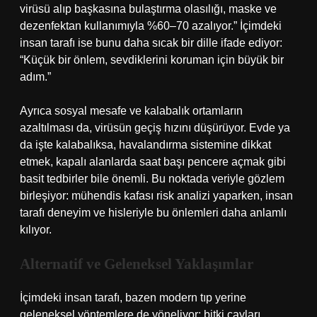
virüsü alıp başkasına bulaştırma olasılığı, maske ve
dezenfektan kullanımıyla %60–70 azalıyor.” İçimdeki
insan tarafı ise bunu daha sıcak bir dille ifade ediyor:
“Küçük bir önlem, sevdiklerini koruman için büyük bir
adım.”
Ayrıca sosyal mesafe ve kalabalık ortamların
azaltılması da, virüsün geçiş hızını düşürüyor. Evde ya
da işte kalabalıksa, havalandırma sistemine dikkat
etmek, kapalı alanlarda saat başı pencere açmak gibi
basit tedbirler bile önemli. Bu noktada veriyle gözlem
birleşiyor: mühendis kafası risk analizi yaparken, insan
tarafı deneyim ve hisleriyle bu önlemleri daha anlamlı
kılıyor.
Alternatif ve Geleneksel Yaklaşımlar
İçimdeki insan tarafı, bazen modern tıp yerine
geleneksel yöntemlere de yöneliyor: bitki çayları,