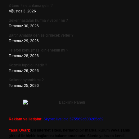
3 tane 7 ne anlama gelir ?
Ağustos 3, 2026
Şeker hastaları hurma yiyebilir mi ?
Temmuz 30, 2026
Bartın Amasra denize girilecek yerler ?
Temmuz 29, 2026
Telefon konuşması dinlenebilir mi ?
Temmuz 28, 2026
Kozmik topoloji nedir ?
Temmuz 26, 2026
Kalker dayanıklı mı ?
Temmuz 25, 2026
Reklam ve İletişim:
Skype: live:.cid.575569c608265c69
Yasal Uyarı:
Bu internet sitesi, herhangi bir marka, kurum veya şahıs
şirketi ile hiçbir bağlantısı bulunmamaktadır. Sitede yalnızca kendi