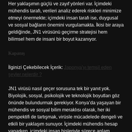
Her yaklaşımın güçlü ve zayıf yönleri var. İçimdeki
mühendis tarafı, verileri analiz ederek riskleri minimize
etmeyi önermekte; içimdeki insan tarafı ise, duygusal
ve sosyal bağların önemini vurgulamakta. İkisi bir araya
geldiğinde, JN1 virüsünü geçirme stratejisi hem
bilimsel hem de insani bir boyut kazanıyor.
Kapanış
İlginizi Çekebilecek İçerik:
Japonya'yı temsil eden
şeyler nelerdir ?
JN1 virüsü nasıl geçer sorusuna tek bir yanıt yok.
Biyolojik, sosyal, psikolojik ve teknolojik boyutları göz
önünde bulundurmak gerekiyor. Konya’da yaşayan bir
mühendis ve sosyal bilim meraklısı olarak, her iki
perspektifi de tartışmak, virüsle mücadelede dengeli ve
etkili bir yaklaşım sunuyor. İçimdeki mühendis hesap
yaparken, içimdeki insan hisleriyle sürece anlam