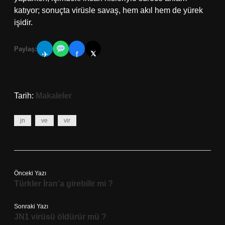
katıyor; sonuçta virüsle savaş, hem akıl hem de yürek
işidir.
Paylaş:
𝕏
✈
f
Tarih:
Makaleler
jn
ve
vir
Önceki Yazı
Türkler İran’a girebilir mi ?
Sonraki Yazı
JN1 virüsü öldürür mü ?