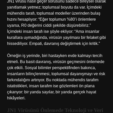
JN1 virüsü nasıl geçer sorusunu sadece bireysel olarak
yanıtlamak yetmez; toplumsal boyutu da var. İçimdeki
mühendis tarafı, toplumsal modeller üzerinden bulaş
hızını hesaplıyor: “Eğer toplumun %80’i önlemlere
uyarsa, R0 değerini ciddi şekilde düşürebiliriz.”
İçimdeki insan tarafı ise şöyle ekliyor: “Ama insanlar
kurallara uymadığında, virüsün yayılması bir felaket gibi
hissediliyor. Empati, davranış değiştirmek için kritik.”
Örneğin iş yerinde, biri hastayken evde kalmayı tercih
etmeli. Bu basit davranış, virüsün geçmesini önlemede
çok etkili. Sosyal bilimler perspektifinden bakınca,
insanların bilinçlenmesi, toplumsal dayanışmayı ve risk
farkındalığını artırıyor. Bu noktada mühendis tarafım
istatistikleri, insan tarafım ise gözlemleri ön plana
çıkarıyor: bir yanda sayılar, bir yanda gerçek hayat
hikâyeleri.
JN1 Virüsünü Önlemede Teknoloji ve Veri