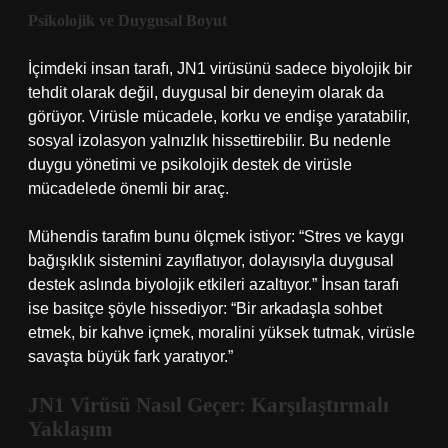
Psikolojik ve Duygusal Boyut
İçimdeki insan tarafı, JN1 virüsünü sadece biyolojik bir
tehdit olarak değil, duygusal bir deneyim olarak da
görüyor. Virüsle mücadele, korku ve endişe yaratabilir,
sosyal izolasyon yalnızlık hissettirebilir. Bu nedenle
duygu yönetimi ve psikolojik destek de virüsle
mücadelede önemli bir araç.
Mühendis tarafım bunu ölçmek istiyor: “Stres ve kaygı
bağışıklık sistemini zayıflatıyor, dolayısıyla duygusal
destek aslında biyolojik etkileri azaltıyor.” İnsan tarafı
ise basitçe şöyle hissediyor: “Bir arkadaşla sohbet
etmek, bir kahve içmek, moralini yüksek tutmak, virüsle
savaşta büyük fark yaratıyor.”
JN1 Virüsü Nasıl Geçer: Karşılaştırmalı
Yaklaşım