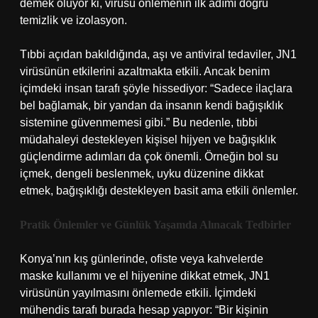
demek oluyor ki, virüsü önlemenin ilk adımı doğru
temizlik ve izolasyon.
Tıbbi açıdan bakıldığında, aşı ve antiviral tedaviler, JN1
virüsünün etkilerini azaltmakta etkili. Ancak benim
içimdeki insan tarafı şöyle hissediyor: “Sadece ilaçlara
bel bağlamak, bir yandan da insanın kendi bağışıklık
sistemine güvenmemesi gibi.” Bu nedenle, tıbbi
müdahaleyi destekleyen kişisel hijyen ve bağışıklık
güçlendirme adımları da çok önemli. Örneğin bol su
içmek, dengeli beslenmek, uyku düzenine dikkat
etmek, bağışıklığı destekleyen basit ama etkili önlemler.
Pratik Önlemler ve Günlük Yaşamda Alınacak Tedbirler
Konya’nın kış günlerinde, ofiste veya kahvelerde
maske kullanımı ve el hijyenine dikkat etmek, JN1
virüsünün yayılmasını önlemede etkili. İçimdeki
mühendis tarafı burada hesap yapıyor: “Bir kişinin