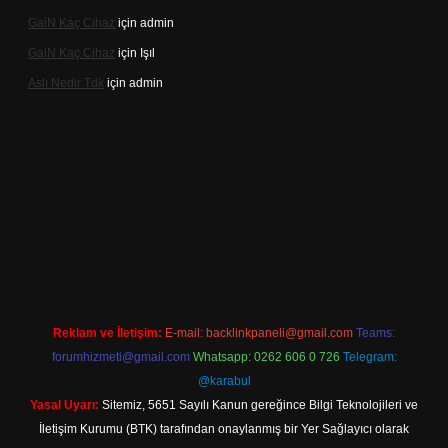
Gai̇N Kaç Cihaz
için
admin
Gai̇N Kaç Cihaz
için
Işıl
Aslı Nedir Tdk
için
admin
ino güncel giriş
Reklam ve İletişim:
E-mail:
backlinkpaneli@gmail.com
Teams:
forumhizmeti@gmail.com
Whatsapp: 0262 606 0 726
Telegram:
@karabul
Yasal Uyarı:
Sitemiz, 5651 Sayılı Kanun gereğince Bilgi Teknolojileri ve
İletişim Kurumu (BTK) tarafından onaylanmış bir Yer Sağlayıcı olarak