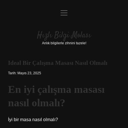
menüyü
Anasayfa
aç
Gizlilik Politikası
Hızlı Bilgi Molası
Yasal Uyarı
Anlık bilgilerle zihnini tazele!
Hakkımızda
Ideal Bir Çalışma Masası Nasıl Olmalı
Tarih: Mayıs 23, 2025
En iyi çalışma masası
nasıl olmalı?
İyi bir masa nasıl olmalı?