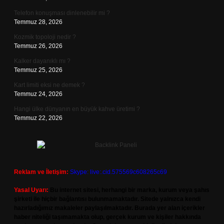
Telefon konuşması dinlenebilir mi ?
Temmuz 28, 2026
Kozmik topoloji nedir ?
Temmuz 26, 2026
Kalker dayanıklı mı ?
Temmuz 25, 2026
Kart limiti eksi ne demek ?
Temmuz 24, 2026
Hangi ülke dünyanın en büyük kahve üretimi ?
Temmuz 22, 2026
Reklam ve İletişim:
Skype: live:.cid.575569c608265c69
Yasal Uyarı:
Bu internet sitesi, herhangi bir marka, kurum veya şahıs
şirketi ile hiçbir bağlantısı bulunmamaktadır. Sitede yalnızca kendi
hazırladığımız makaleler paylaşılmaktadır. Burada yer alan içerikler
haber niteliği taşımamakta olup, gerçek kurum ve kişiler hakkında