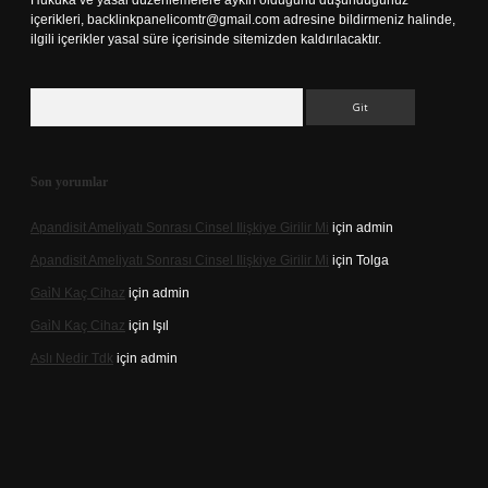
Hukuka ve yasal düzenlemelere aykırı olduğunu düşündüğünüz
içerikleri,
backlinkpanelicomtr@gmail.com
adresine bildirmeniz halinde,
ilgili içerikler yasal süre içerisinde sitemizden kaldırılacaktır.
Arama
Son yorumlar
Apandisit Ameliyatı Sonrası Cinsel Ilişkiye Girilir Mi
için
admin
Apandisit Ameliyatı Sonrası Cinsel Ilişkiye Girilir Mi
için
Tolga
Gai̇N Kaç Cihaz
için
admin
Gai̇N Kaç Cihaz
için
Işıl
Aslı Nedir Tdk
için
admin