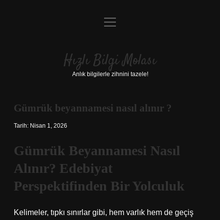
menüyü
Anasayfa
aç
Gizlilik Politikası
Hızlı Bilgi Molası
Yasal Uyarı
Anlık bilgilerle zihnini tazele!
Hakkımızda
Gümrük beyannamesi nasıl alınır ?
Tarih: Nisan 1, 2026
Gümrük Beyannamesi Nasıl
Alınır? Edebiyat
Perspektifinden Bir Yolculuk
Kelimeler, tıpkı sınırlar gibi, hem varlık hem de geçiş