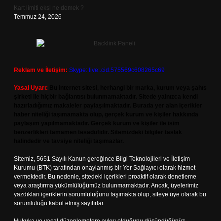
Kart limiti eksi ne demek ?
Temmuz 24, 2026
Reklam ve İletişim:
Skype: live:.cid.575569c608265c69
Yasal Uyarı:
Bu internet sitesi, herhangi bir marka, kurum veya şahıs
şirketi ile hiçbir bağlantısı bulunmamaktadır. Sitede yalnızca kendi
hazırladığımız makaleler paylaşılmaktadır. Burada yer alan içerikler
haber niteliği taşımamakta olup, gerçek kurum ve kişiler hakkında
paylaşım yapılmamaktadır. Gerçek kurum ve kişiler ile isim
benzerlikleri tamamen tesadüfidir. Sitemizdeki bilgiler taslak
halindedir ve tavsiye niteliği taşımazlar.
Sitemiz, 5651 Sayılı Kanun gereğince Bilgi Teknolojileri ve İletişim
Kurumu (BTK) tarafından onaylanmış bir Yer Sağlayıcı olarak hizmet
vermektedir. Bu nedenle, sitedeki içerikleri proaktif olarak denetleme
veya araştırma yükümlülüğümüz bulunmamaktadır. Ancak, üyelerimiz
yazdıkları içeriklerin sorumluluğunu taşımakta olup, siteye üye olarak bu
sorumluluğu kabul etmiş sayılırlar.