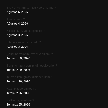
Sidebar
Bisiklet kullanırken kask zorunlu mu ?
Ağustos 6, 2026
Avans nedir ?
Ağustos 4, 2026
6 kişilik KYK yurt kaçıncı tip ?
Ağustos 3, 2026
3 tane 7 ne anlama gelir ?
Ağustos 3, 2026
Şeker hastaları hurma yiyebilir mi ?
Temmuz 30, 2026
Bartın Amasra denize girilecek yerler ?
Temmuz 29, 2026
Telefon konuşması dinlenebilir mi ?
Temmuz 28, 2026
Kozmik topoloji nedir ?
Temmuz 26, 2026
Kalker dayanıklı mı ?
Temmuz 25, 2026