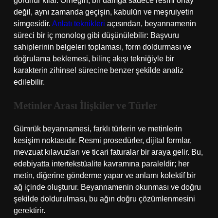
görünür kılar. Örneğin, bir damga sadece resmi onay
değil, aynı zamanda geçişin, kabulün ve meşruiyetin
simgesidir.
Anlatı teknikleri
açısından, beyannamenin
süreci bir iç monolog gibi düşünülebilir: Başvuru
sahiplerinin belgeleri toplaması, form doldurması ve
doğrulama beklemesi, bilinç akışı tekniğiyle bir
karakterin zihinsel sürecine benzer şekilde analiz
edilebilir.
Metinler Arası İlişkiler ve Türler
Gümrük beyannamesi, farklı türlerin ve metinlerin
kesişim noktasıdır. Resmi prosedürler, dijital formlar,
mevzuat kılavuzları ve ticari faturalar bir araya gelir. Bu,
edebiyatta intertekstüalite kavramına paraleldir; her
metin, diğerine gönderme yapar ve anlamı kolektif bir
ağ içinde oluşturur. Beyannamenin okunması ve doğru
şekilde doldurulması, bu ağın doğru çözümlenmesini
gerektirir.