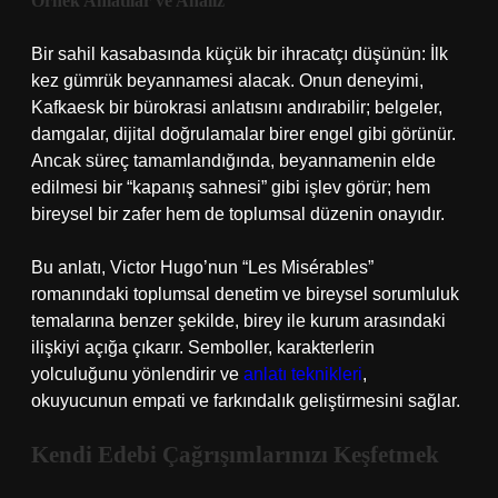
Örnek Anlatılar ve Analiz
Bir sahil kasabasında küçük bir ihracatçı düşünün: İlk
kez gümrük beyannamesi alacak. Onun deneyimi,
Kafkaesk bir bürokrasi anlatısını andırabilir; belgeler,
damgalar, dijital doğrulamalar birer engel gibi görünür.
Ancak süreç tamamlandığında, beyannamenin elde
edilmesi bir “kapanış sahnesi” gibi işlev görür; hem
bireysel bir zafer hem de toplumsal düzenin onayıdır.
Bu anlatı, Victor Hugo’nun “Les Misérables”
romanındaki toplumsal denetim ve bireysel sorumluluk
temalarına benzer şekilde, birey ile kurum arasındaki
ilişkiyi açığa çıkarır. Semboller, karakterlerin
yolculuğunu yönlendirir ve
anlatı teknikleri
,
okuyucunun empati ve farkındalık geliştirmesini sağlar.
Kendi Edebi Çağrışımlarınızı Keşfetmek