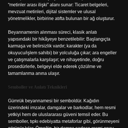
“metinler arası ilişki” alanı sunar: Ticaret belgeleri,
mevzuat metinleri, dijital sistemler ve ulusal
yönetmelikler, birbirine atıfta bulunan bir ağ oluşturur.
Beyannamenin alınması süreci, klasik anlatı
yapısındaki bir hikâyeye benzetilebilir: Başlangıçta
karmaşa ve belirsizlik vardır; karakter (ya da
okuyucu/işlem sahibi) bir yolculuğa çıkar; ara engeller
ve çatışmalarla karşılaşır; ve nihayetinde, doğru
prosedürlerle, belgeyi elde ederek çözülme ve
tamamlanma anına ulaşır.
Semboller ve Anlatı Teknikleri
Gümrük beyannamesi bir semboldür. Kağıdın
üzerindeki imzalar, damgalar ve barkodlar, hem resmi
yetkiyi hem de uluslararası güveni temsil eder. Bu
semboller, tıpkı edebiyatta metaforlar gibi, görünmeyeni