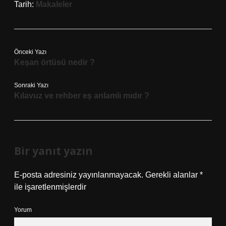
Tarih:
Makaleler
Önceki Yazı
Keşan örtüsü nedir ?
Sonraki Yazı
Kılavuz ve rehber eş anlamlı mıdır ?
Bir yanıt yazın
E-posta adresiniz yayınlanmayacak.
Gerekli alanlar
*
ile işaretlenmişlerdir
Yorum