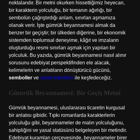
noktalarıdır. Bir metni okurken hissettiğimiz heyecan,
bir karakterin yolculuğu, bir temanın ağırlığı, bir
sembolün çağrıştırdığı anlam, sınırları aşmamıza
olanak verir. İşte gümrük beyannamesi almak da
benzer bir geçiştir; bir ülkeden diğerine, bir ekonomik
sistemden toplumsal deneyime, kâğıt ve imzaların
oluşturduğu resmi sınırları aşmak için yapılan bir
yolculuk. Bu yazıda, gümrük beyannamesi nasıl alınır
sorusunu edebiyat perspektifinden ele alacak,
kelimelerin ve anlatıların dönüştürücü gücünü,
semboller
ve
anlatı teknikleri
ile keşfedeceğiz.
Gümrük Beyannamesi: Bir Geçiş Metni
Gümrük beyannamesi, uluslararası ticaretin kurgusal
bir anlatısı gibidir. Tıpkı romanlarda karakterlerin
yolculuğu gibi, beyannameler de malın yolculuğunu,
sahipliğini ve yasal statüsünü belgeleyen bir metindir.
Edebiyat kuramları çerçevesinde, beyannameler birer