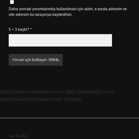
Daha sonraki yorumlarımda kullanılması için adım, e-posta adresim ve
site adresim bu tarayıcıya kaydedilsin.
5 + 3 kaçtır?
*
https://www.maviforum.com.tr
https://toptankilit.com.tr
https://serenderahsap.com.tr
Sitemap
Son Yazılar