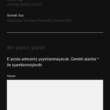
Airbag Beyni Nedir
Sonraki Yazı
Sebzeler Dolaba Poşetle Konur Mu
Bir yanıt yazın
E-posta adresiniz yayınlanmayacak.
Gerekli alanlar
*
ile işaretlenmişlerdir
Yorum