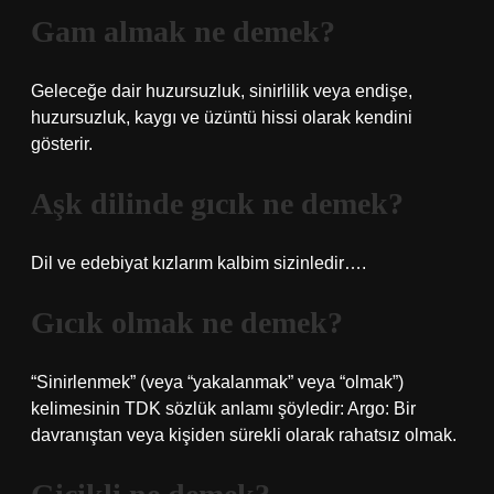
Gam almak ne demek?
Geleceğe dair huzursuzluk, sinirlilik veya endişe,
huzursuzluk, kaygı ve üzüntü hissi olarak kendini
gösterir.
Aşk dilinde gıcık ne demek?
Dil ve edebiyat kızlarım kalbim sizinledir….
Gıcık olmak ne demek?
“Sinirlenmek” (veya “yakalanmak” veya “olmak”)
kelimesinin TDK sözlük anlamı şöyledir: Argo: Bir
davranıştan veya kişiden sürekli olarak rahatsız olmak.