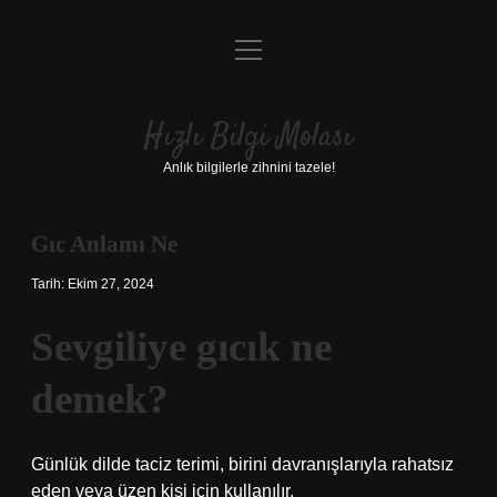
menüyü
Anasayfa
aç
Gizlilik Politikası
Hızlı Bilgi Molası
Yasal Uyarı
Anlık bilgilerle zihnini tazele!
Hakkımızda
Gıc Anlamı Ne
Tarih: Ekim 27, 2024
Sevgiliye gıcık ne
demek?
Günlük dilde taciz terimi, birini davranışlarıyla rahatsız
eden veya üzen kişi için kullanılır.