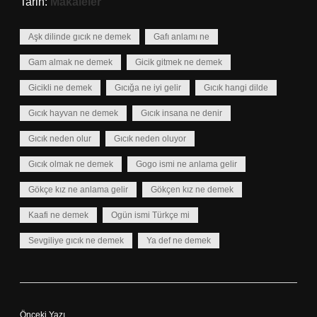
Tarih:
Makaleler
Aşk dilinde gıcık ne demek
Gafı anlamı ne
Gam almak ne demek
Gicik gitmek ne demek
Gicikli ne demek
Gıcığa ne iyi gelir
Gıcık hangi dilde
Gıcık hayvan ne demek
Gıcık insana ne denir
Gıcık neden olur
Gıcık neden oluyor
Gıcık olmak ne demek
Gogo ismi ne anlama gelir
Gökçe kız ne anlama gelir
Gökçen kız ne demek
Kaafi ne demek
Ogün ismi Türkçe mi
Sevgiliye gıcık ne demek
Ya def ne demek
Önceki Yazı