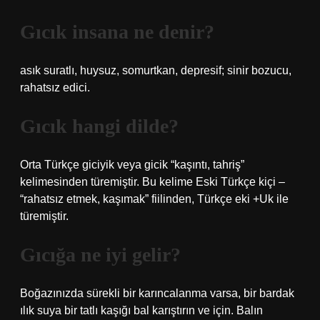
Gıcık insana ne denir?
asık suratlı, huysuz, somurtkan, depresif; sinir bozucu,
rahatsız edici.
Gıcık hangi dilde?
Orta Türkçe giciyik veya gicik “kaşıntı, tahriş”
kelimesinden türemiştir. Bu kelime Eski Türkçe kiçi –
“rahatsız etmek, kaşımak” fiilinden, Türkçe eki +Uk ile
türemiştir.
Gıcığa ne iyi gelir?
Boğazınızda sürekli bir karıncalanma varsa, bir bardak
ılık suya bir tatlı kaşığı bal karıştırın ve için. Balın