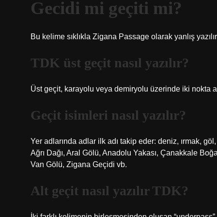
Gecidi mi geçiti mi?
Bu kelime sıklıkla Zigana Passage olarak yanlış yazılı
TDK üst geçit nasıl yazılır?
Üst geçit, karayolu veya demiryolu üzerinde iki nokta a
Geçit isimleri nasıl yazılır?
Yer adlarında adlar ilk adı takip eder: deniz, ırmak, göl
Ağrı Dağı, Aral Gölü, Anadolu Yakası, Çanakkale Boğaz
Van Gölü, Zigana Geçidi vb.
Alt geçit nasıl yazılır TDK?
İki farklı kelimenin birleşmesinden oluşan “underpass