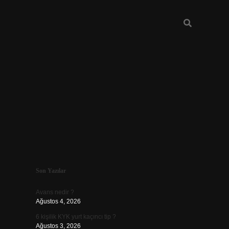
Sidebar
Son Yazılar
vdcasino günc
Avans nedir ?
Ağustos 4, 2026
6 kişilik KYK yurt kaçıncı tip ?
Ağustos 3, 2026