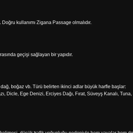
r. Doğru kullanımı Zigana Passage olmalıdır.
rasında geçişi sağlayan bir yapıdır.
, dağ, boğaz vb. Türü belirten ikinci adlar büyük harfle başlar:
ı, Dicle, Ege Denizi, Erciyes Dağı, Fırat, Süveyş Kanalı, Tuna,
” kelimesi, düşük trafik yoğunluğu nedeniyle hem yayalar hem d