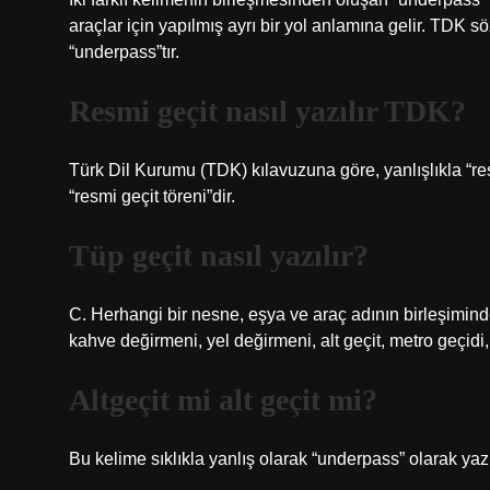
araçlar için yapılmış ayrı bir yol anlamına gelir. TDK s
“underpass”tır.
Resmi geçit nasıl yazılır TDK?
Türk Dil Kurumu (TDK) kılavuzuna göre, yanlışlıkla “re
“resmi geçit töreni”dir.
Tüp geçit nasıl yazılır?
C. Herhangi bir nesne, eşya ve araç adının birleşiminden
kahve değirmeni, yel değirmeni, alt geçit, metro geçidi
Altgeçit mi alt geçit mi?
Bu kelime sıklıkla yanlış olarak “underpass” olarak yaz