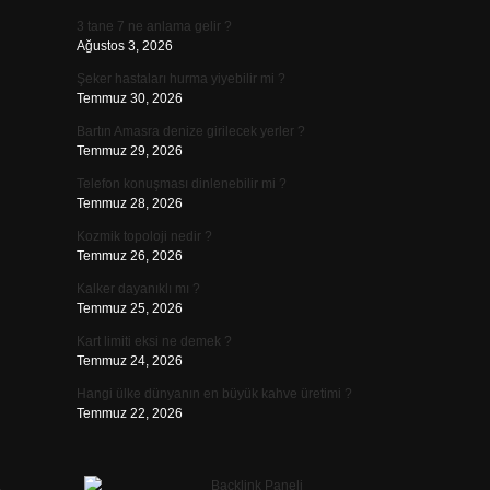
3 tane 7 ne anlama gelir ?
Ağustos 3, 2026
Şeker hastaları hurma yiyebilir mi ?
Temmuz 30, 2026
Bartın Amasra denize girilecek yerler ?
Temmuz 29, 2026
Telefon konuşması dinlenebilir mi ?
Temmuz 28, 2026
Kozmik topoloji nedir ?
Temmuz 26, 2026
Kalker dayanıklı mı ?
Temmuz 25, 2026
Kart limiti eksi ne demek ?
Temmuz 24, 2026
Hangi ülke dünyanın en büyük kahve üretimi ?
Temmuz 22, 2026
e