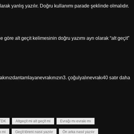
larak yanlış yazılır. Doğru kullanımı parade şeklinde olmalıdır.
 göre alt geçit kelimesinin doğru yazımı ayrı olarak “alt geçit”
kınızdantamlayanevrakınızın3. çoğulyalınevrakı40 satır daha
r TDK
Altgeçit mi alt geçit mi
Evrağı mı evrakı mı
m mi
Geçit töreni nasıl yazılır
Ön arka nasıl yazılır