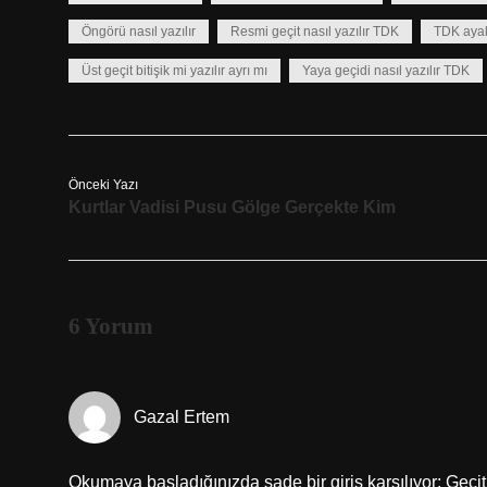
Öngörü nasıl yazılır
Resmi geçit nasıl yazılır TDK
TDK ayak 
Üst geçit bitişik mi yazılır ayrı mı
Yaya geçidi nasıl yazılır TDK
Önceki Yazı
Kurtlar Vadisi Pusu Gölge Gerçekte Kim
6 Yorum
Gazal Ertem
Okumaya başladığınızda sade bir giriş karşılıyor; Geçit