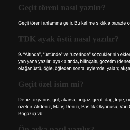
Geçit töreni nasıl yazılır?
Geçit töreni anlamına gelir. Bu kelime sıklıkla parade o
TDK ayak üstü nasıl yazılır?
9. “Altında”, “üstünde” ve “üzerinde” sözcüklerinin ekle
yan yana yazılır: ayak altında, bilinçaltı, gözetim (deneti
olağanüstü, öğle, öğleden sonra, eylemde, yalan; akş
Geçit özel isim mi?
Deniz, okyanus, göl, akarsu, boğaz, geçit, dağ, tepe, o
özeldir. Akdeniz, Manş Denizi, Pasifik Okyanusu, Van G
Boğaziçi vb.
Ön arka nasıl yazılır?