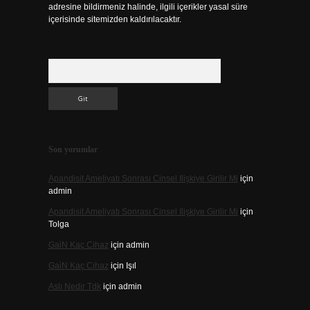
adresine bildirmeniz halinde, ilgili içerikler yasal süre
içerisinde sitemizden kaldırılacaktır.
Arama
Son yorumlar
Apandisit Ameliyatı Sonrası Cinsel Ilişkiye Girilir Mi
için
admin
Apandisit Ameliyatı Sonrası Cinsel Ilişkiye Girilir Mi
için
Tolga
Gai̇N Kaç Cihaz
için
admin
Gai̇N Kaç Cihaz
için
Işıl
Aslı Nedir Tdk
için
admin