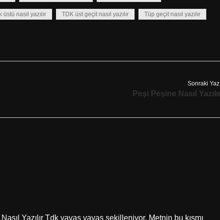
üstü nasıl yazılır
TDK üst geçit nasıl yazılır
Tüp geçit nasıl yazılır
Sonraki Yaz
Peşi Peşine Nasıl Yazılı
 Nasıl Yazılır Tdk yavaş yavaş şekilleniyor. Metnin bu kısmı