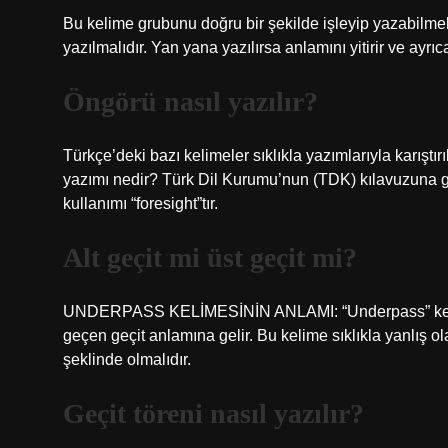
Bu kelime grubunu doğru bir şekilde işleyip yazabilmek 
yazılmalıdır. Yan yana yazılırsa anlamını yitirir ve ayrıca
Öngörü nasıl yazılır?
Türkçe’deki bazı kelimeler sıklıkla yazımlarıyla karıştır
yazımı nedir? Türk Dil Kurumu’nun (TDK) kılavuzuna gör
kullanımı “foresight”tır.
Alt geçit mi üst geçit mi?
UNDERPASS KELİMESİNİN ANLAMI: “Underpass” kelimesi
geçen geçit anlamına gelir. Bu kelime sıklıkla yanlış o
şeklinde olmalıdır.
Geçit töreni nasıl yazılır?