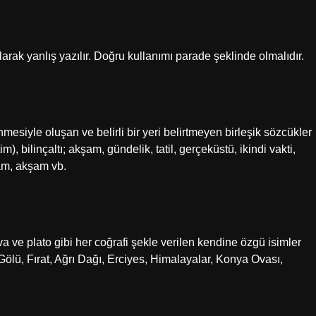
larak yanlış yazılır. Doğru kullanımı parade şeklinde olmalıdır.
nmesiyle oluşan ve belirli bir yeri belirtmeyen birleşik sözcükler
m), bilinçaltı; akşam, gündelik, tatil, gerçeküstü, ikindi vakti,
am, akşam vb.
va ve plato gibi her coğrafi şekle verilen kendine özgü isimler
ölü, Fırat, Ağrı Dağı, Erciyes, Himalayalar, Konya Ovası,