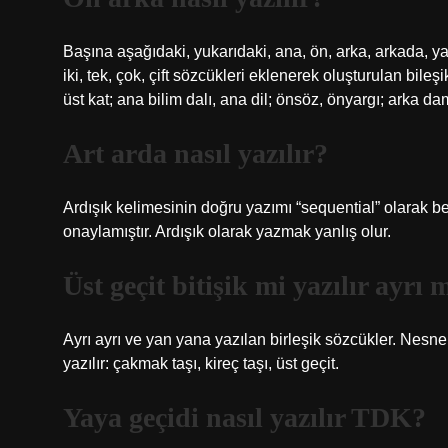
Başına aşağıdaki, yukarıdaki, ana, ön, arka, arkada, yan, 
iki, tek, çok, çift sözcükleri eklenerek oluşturulan bileşik 
üst kat; ana bilim dalı, ana dil; önsöz, önyargı; arka 
Art arda nasıl yazılır?
Ardışık kelimesinin doğru yazımı “sequential” olarak b
onaylamıştır. Ardışık olarak yazmak yanlış olur.
Üst geçit bitişik mi yazılır ayrı 
Ayrı ayrı ve yan yana yazılan birleşik sözcükler. Nesne,
yazılır: çakmak taşı, kireç taşı, üst geçit.
Yaya geçidi nasıl yazılır TDK?