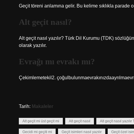
Geçit töreni anlamına gelir. Bu kelime sıklıkla parade o
Alt geçit nasıl?
Alt geçit nasıl yazılır? Türk Dil Kurumu (TDK) sözlüğüne
olarak yazılır.
Evrağı mı evrakı mı?
Çekimlemetekil2. çoğulbulunmaevrakınızdaayrılmaevra
Tarih:
Makaleler
Alt geçit mi üst geçit mi
Alt geçit nasıl
Alt geçit nasıl yazılı
Gecidi mi geçiti mi
Geçit isimleri nasıl yazılır
Geçit özel isi