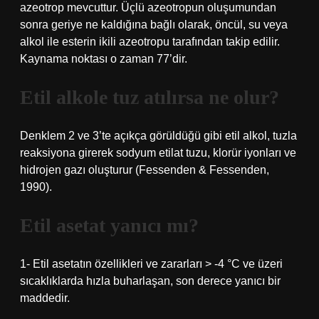
azeotrop mevcuttur. Üçlü azeotropun oluşumundan
sonra geriye ne kaldığına bağlı olarak, öncül, su veya
alkol ile esterin ikili azeotropu tarafından takip edilir.
Kaynama noktası o zaman 77’dir.
Etil alkole tuz atılırsa ne olur?
Denklem 2 ve 3’te açıkça görüldüğü gibi etil alkol, tuzla
reaksiyona girerek sodyum etilat tuzu, klorür iyonları ve
hidrojen gazı oluşturur (Fessenden & Fessenden,
1990).
Etil asetat yanıcı mı?
1- Etil asetatın özellikleri ve zararları > -4 °C ve üzeri
sıcaklıklarda hızla buharlaşan, son derece yanıcı bir
maddedir.