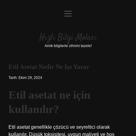
menüyü
Anasayfa
aç
Gizlilik Politikası
Hızlı Bilgi Molası
Yasal Uyarı
Anlık bilgilerle zihnini tazele!
Hakkımızda
Etil Asetat Nedir Ne Işe Yarar
Tarih: Ekim 29, 2024
Etil asetat ne için
kullanılır?
Etil asetat genellikle çözücü ve seyreltici olarak
kullanılır. Düşük toksisitesi, uygun maliyeti ve hoş