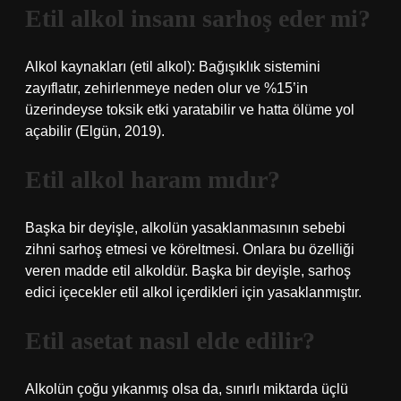
Etil alkol insanı sarhoş eder mi?
Alkol kaynakları (etil alkol): Bağışıklık sistemini
zayıflatır, zehirlenmeye neden olur ve %15’in
üzerindeyse toksik etki yaratabilir ve hatta ölüme yol
açabilir (Elgün, 2019).
Etil alkol haram mıdır?
Başka bir deyişle, alkolün yasaklanmasının sebebi
zihni sarhoş etmesi ve köreltmesi. Onlara bu özelliği
veren madde etil alkoldür. Başka bir deyişle, sarhoş
edici içecekler etil alkol içerdikleri için yasaklanmıştır.
Etil asetat nasıl elde edilir?
Alkolün çoğu yıkanmış olsa da, sınırlı miktarda üçlü