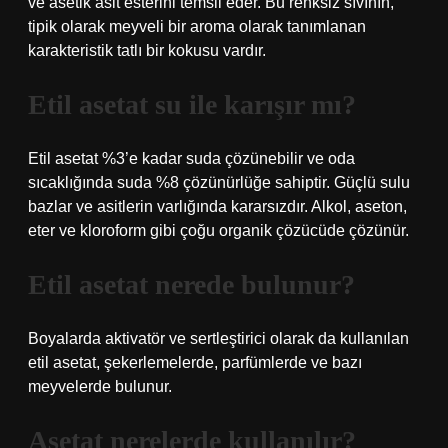
ve asetik asit esterini temsil eder. Bu renksiz sıvının,
tipik olarak meyveli bir aroma olarak tanımlanan
karakteristik tatlı bir kokusu vardır.
Etil asetat su ile karışır mı?
Etil asetat %3’e kadar suda çözünebilir ve oda
sıcaklığında suda %8 çözünürlüğe sahiptir. Güçlü sulu
bazlar ve asitlerin varlığında kararsızdır. Alkol, aseton,
eter ve kloroform gibi çoğu organik çözücüde çözünür.
Etil asetat nerede bulunur?
Boyalarda aktivatör ve sertleştirici olarak da kullanılan
etil asetat, şekerlemelerde, parfümlerde ve bazı
meyvelerde bulunur.
Asetat nerelerde kullanılır?