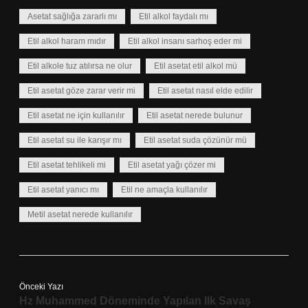
Asetat sağlığa zararlı mı
Etil alkol faydalı mı
Etil alkol haram mıdır
Etil alkol insanı sarhoş eder mi
Etil alkole tuz atılırsa ne olur
Etil asetat etil alkol mü
Etil asetat göze zarar verir mi
Etil asetat nasıl elde edilir
Etil asetat ne için kullanılır
Etil asetat nerede bulunur
Etil asetat su ile karışır mı
Etil asetat suda çözünür mü
Etil asetat tehlikeli mi
Etil asetat yağı çözer mi
Etil asetat yanıcı mı
Etil ne amaçla kullanılır
Metil asetat nerede kullanılır
Önceki Yazı
Hz Muhammed Döneminde Yapılan Ilk Savaş