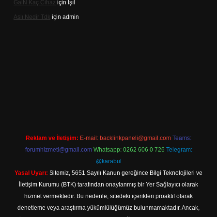
Gai̇N Kaç Cihaz
için
Işıl
Aslı Nedir Tdk
için
admin
cel giriş
Reklam ve İletişim:
E-mail:
backlinkpaneli@gmail.com
Teams:
forumhizmeti@gmail.com
Whatsapp: 0262 606 0 726
Telegram:
@karabul
Yasal Uyarı:
Sitemiz, 5651 Sayılı Kanun gereğince Bilgi Teknolojileri ve
İletişim Kurumu (BTK) tarafından onaylanmış bir Yer Sağlayıcı olarak
hizmet vermektedir. Bu nedenle, sitedeki içerikleri proaktif olarak
denetleme veya araştırma yükümlülüğümüz bulunmamaktadır. Ancak,