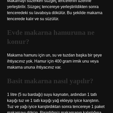
Makarnayı süzerken süzgeç tencerenin üzerine
yerleştirilir. Süzgeç tencereye yerleştirildikten sonra
tenceredeki su lavaboya dökülür. Bu şekilde makarna
tencerede kalır ve su süzülür.
Evde makarna hamuruna ne
konur?
Makarna hamuru için un, su ve tuzdan başka bir şeye
ihtiyacınız yok. Hamur için 400 gram irmik unu veya
makarna ununa ihtiyacınız var.
Basit makarna nasıl yapılır?
1 litre (5 su bardağı) suyu kaynatın, ardından 1 tatlı
kaşığı tuz ve 1 tatlı kaşığı yağ ekleyip iyice karıştırın.
Tuz ve yağı iyice karıştırdıktan sonra tencereye 1 paket
makarnayı dökün. Pişirdiğiniz makarnanın kalınlığına