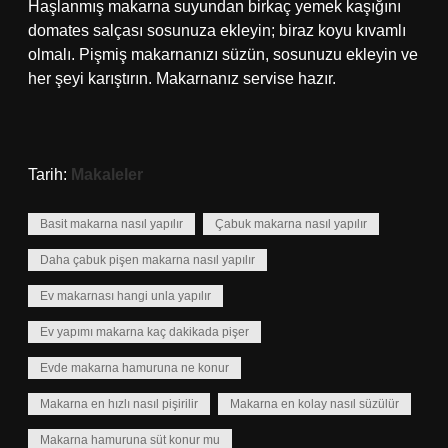
Haşlanmış makarna suyundan birkaç yemek kaşığını
domates salçası sosunuza ekleyin; biraz koyu kıvamlı
olmalı. Pişmiş makarnanızı süzün, sosunuzu ekleyin ve
her şeyi karıştırın. Makarnanız servise hazır.
Tarih:
Makaleler
Basit makarna nasıl yapılır
Çabuk makarna nasıl yapılır
Daha çabuk pişen makarna nasıl yapılır
Ev makarnası hangi unla yapılır
Ev yapımı makarna kaç dakikada pişer
Evde makarna hamuruna ne konur
Makarna en hızlı nasıl pişirilir
Makarna en kolay nasıl süzülür
Makarna hamuruna süt konur mu