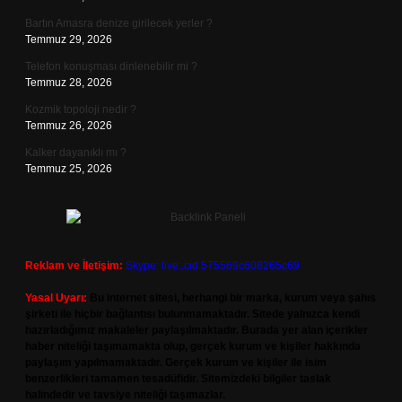
Bartın Amasra denize girilecek yerler ?
Temmuz 29, 2026
Telefon konuşması dinlenebilir mi ?
Temmuz 28, 2026
Kozmik topoloji nedir ?
Temmuz 26, 2026
Kalker dayanıklı mı ?
Temmuz 25, 2026
Reklam ve İletişim:
Skype: live:.cid.575569c608265c69
Yasal Uyarı:
Bu internet sitesi, herhangi bir marka, kurum veya şahıs
şirketi ile hiçbir bağlantısı bulunmamaktadır. Sitede yalnızca kendi
hazırladığımız makaleler paylaşılmaktadır. Burada yer alan içerikler
haber niteliği taşımamakta olup, gerçek kurum ve kişiler hakkında
paylaşım yapılmamaktadır. Gerçek kurum ve kişiler ile isim
benzerlikleri tamamen tesadüfidir. Sitemizdeki bilgiler taslak
halindedir ve tavsiye niteliği taşımazlar.