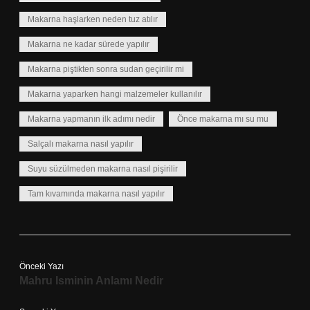
Makarna haşlarken neden tuz atılır
Makarna ne kadar sürede yapılır
Makarna piştikten sonra sudan geçirilir mi
Makarna yaparken hangi malzemeler kullanılır
Makarna yapmanın ilk adımı nedir
Önce makarna mı su mu
Salçalı makarna nasıl yapılır
Suyu süzülmeden makarna nasıl pişirilir
Tam kıvamında makarna nasıl yapılır
Önceki Yazı
Mahru Isminin Anlamı Nedir