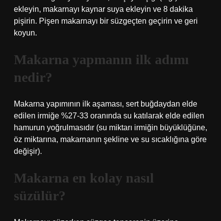
ekleyin, makarnayı kaynar suya ekleyin ve 8 dakika
pişirin. Pişen makarnayı bir süzgeçten geçirin ve geri
koyun.
Makarna yapmanın ilk adımı
nedir?
Makarna yapımının ilk aşaması, sert buğdaydan elde
edilen irmiğe %27-33 oranında su katılarak elde edilen
hamurun yoğrulmasıdır (su miktarı irmiğin büyüklüğüne,
öz miktarına, makarnanın şekline ve su sıcaklığına göre
değişir).
Makarna en kolay nasıl
süzülür?