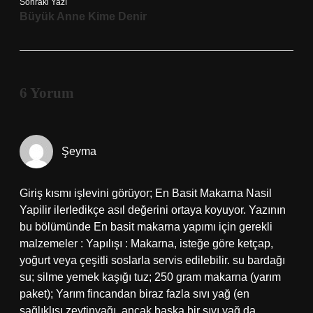
Sonraki Yazı
Büyük Anne Kime Denir
6 Yorum
Şeyma
Giriş kısmı işlevini görüyor; En Basit Makarna Nasil
Yapilir ilerledikçe asıl değerini ortaya koyuyor. Yazının
bu bölümünde En basit makarna yapımı için gerekli
malzemeler : Yapılışı : Makarna, isteğe göre ketçap,
yoğurt veya çeşitli soslarla servis edilebilir. su bardağı
su; silme yemek kaşığı tuz; 250 gram makarna (yarım
paket); Yarım fincandan biraz fazla sıvı yağ (en
sağlıklısı zeytinyağı, ancak başka bir sıvı yağ da