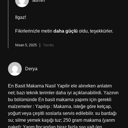
admin
Ilgaz!
Fikirlerinizle metin
daha güçlü
oldu, teşekkürler.
Nisan 5, 2025
Yanıtla
Derya
En Basit Makarna Nasil Yapilir ele alınırken anlatım
net; bazı teknik terimler daha iyi açıklanabilirdi. Yazının
bu bölümünde En basit makarna yapımı için gerekli
malzemeler : Yapılışı : Makarna, isteğe göre ketçap,
yoğurt veya çeşitli soslarla servis edilebilir. su bardağı
su; silme yemek kaşığı tuz; 250 gram makarna (yarım
paket); Yarım fincandan biraz fazla sıvı yağ (en