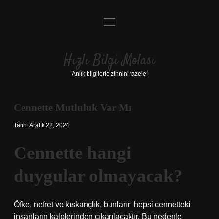
menüyü
Anasayfa
aç
Gizlilik Politikası
Hızlı Bilgi Molası
Yasal Uyarı
Anlık bilgilerle zihnini tazele!
Hakkımızda
Cennette Mutluluk Var Mı
Tarih: Aralık 22, 2024
Cennette hangi
duygular olmayacak?
Öfke, nefret ve kıskançlık, bunların hepsi cennetteki
insanların kalplerinden çıkarılacaktır. Bu nedenle