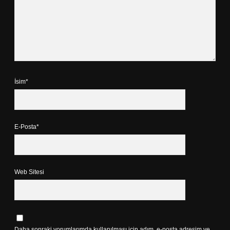
İsim*
E-Posta*
Web Sitesi
Daha sonraki yorumlarımda kullanılması için adım, e-posta adresim ve