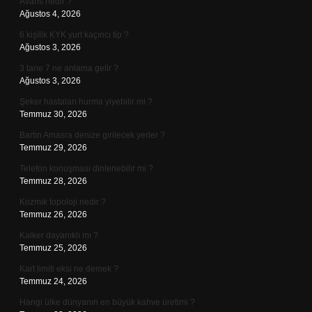
Avans nedir ?
Ağustos 4, 2026
6 kişilik KYK yurt kaçıncı tip ?
Ağustos 3, 2026
3 tane 7 ne anlama gelir ?
Ağustos 3, 2026
Şeker hastaları hurma yiyebilir mi ?
Temmuz 30, 2026
Bartın Amasra denize girilecek yerler ?
Temmuz 29, 2026
Telefon konuşması dinlenebilir mi ?
Temmuz 28, 2026
Kozmik topoloji nedir ?
Temmuz 26, 2026
Kalker dayanıklı mı ?
Temmuz 25, 2026
Kart limiti eksi ne demek ?
Temmuz 24, 2026
Hangi ülke dünyanın en büyük kahve üretimi ?