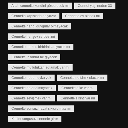
Allah cennette kendini gösterecek mi
Cennet yaşı neden 33
Cennetin kapısında ne yazar
Cennette ev olacak mı
Cennette hangi duygular olmayacak
Cennette her şey serbest mi
Cennette herkes birbirini tanıyacak mı
Cennette insanlar ne giyecek
Cennette mutluluktan ağlamak var mı
Cennette neden uyku yok
Cennette nefsimiz olacak mı
Cennette neler olmayacak
Cennette öfke var mı
Cennette sevişmek var mı
Cennette sıkıntı var mı
Cennette sonsuz hayat sıkıcı olmaz mı
Kimler sorgusuz cennete girer