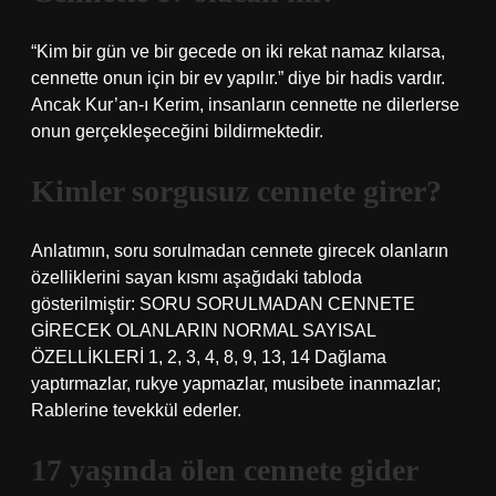
“Kim bir gün ve bir gecede on iki rekat namaz kılarsa,
cennette onun için bir ev yapılır.” diye bir hadis vardır.
Ancak Kur’an-ı Kerim, insanların cennette ne dilerlerse
onun gerçekleşeceğini bildirmektedir.
Kimler sorgusuz cennete girer?
Anlatımın, soru sorulmadan cennete girecek olanların
özelliklerini sayan kısmı aşağıdaki tabloda
gösterilmiştir: SORU SORULMADAN CENNETE
GİRECEK OLANLARIN NORMAL SAYISAL
ÖZELLİKLERİ 1, 2, 3, 4, 8, 9, 13, 14 Dağlama
yaptırmazlar, rukye yapmazlar, musibete inanmazlar;
Rablerine tevekkül ederler.
17 yaşında ölen cennete gider