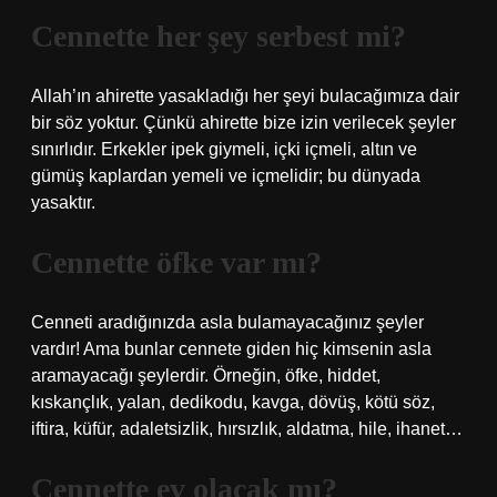
Cennette her şey serbest mi?
Allah’ın ahirette yasakladığı her şeyi bulacağımıza dair
bir söz yoktur. Çünkü ahirette bize izin verilecek şeyler
sınırlıdır. Erkekler ipek giymeli, içki içmeli, altın ve
gümüş kaplardan yemeli ve içmelidir; bu dünyada
yasaktır.
Cennette öfke var mı?
Cenneti aradığınızda asla bulamayacağınız şeyler
vardır! Ama bunlar cennete giden hiç kimsenin asla
aramayacağı şeylerdir. Örneğin, öfke, hiddet,
kıskançlık, yalan, dedikodu, kavga, dövüş, kötü söz,
iftira, küfür, adaletsizlik, hırsızlık, aldatma, hile, ihanet…
Cennette ev olacak mı?