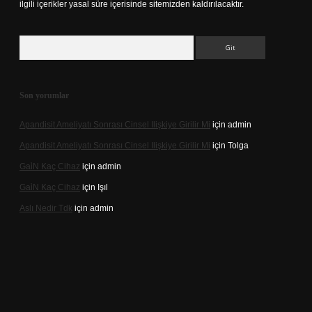
ilgili içerikler yasal süre içerisinde sitemizden kaldırılacaktır.
Arama
Son yorumlar
Apandisit Ameliyatı Sonrası Cinsel Ilişkiye Girilir Mi
için
admin
Apandisit Ameliyatı Sonrası Cinsel Ilişkiye Girilir Mi
için
Tolga
Gai̇N Kaç Cihaz
için
admin
Gai̇N Kaç Cihaz
için
Işıl
Aslı Nedir Tdk
için
admin