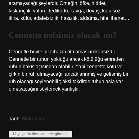
aramayacağı şeylerdir. Örneğin, öfke, hiddet,
kıskançlık, yalan, dedikodu, kavga, dövüş, kötü söz,
iftira, küfür, adaletsizlik, hırsızlık, aldatma, hile, ihanet…
Cennette nefsimiz olacak mı?
Cennette böyle bir cihazın olmaması imkansızdır.
Cennette bir ruhun yokluğu ancak kötülüğü emreden
ruhun bakış açısından olabilir. Yani cennette kötü ve
çirkin bir ruh olmayacağı, ancak arınmış ve gelişmiş bir
ruh olacağı söylenebilir; aksi takdirde ruhun asla var
olmayacağını söylemek yanlıştır.
Tarih:
Makaleler
17 yaşında ölen cennete gider mi