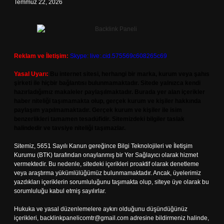
Temmuz 22, 2026
Reklam ve İletişim:
Skype: live:.cid.575569c608265c69
Yasal Uyarı:
Bu internet sitesi, herhangi bir marka, kurum veya şahıs
şirketi ile hiçbir bağlantısı bulunmamaktadır. Sitede yalnızca kendi
hazırladığımız makaleler paylaşılmaktadır. Burada yer alan içerikler
haber niteliği taşımamakta olup, gerçek kurum ve kişiler hakkında
paylaşım yapılmamaktadır. Gerçek kurum ve kişiler ile isim
benzerlikleri tamamen tesadüfidir. Sitemizdeki bilgiler taslak
halindedir ve tavsiye niteliği taşımazlar.
Sitemiz, 5651 Sayılı Kanun gereğince Bilgi Teknolojileri ve İletişim
Kurumu (BTK) tarafından onaylanmış bir Yer Sağlayıcı olarak hizmet
vermektedir. Bu nedenle, sitedeki içerikleri proaktif olarak denetleme
veya araştırma yükümlülüğümüz bulunmamaktadır. Ancak, üyelerimiz
yazdıkları içeriklerin sorumluluğunu taşımakta olup, siteye üye olarak bu
sorumluluğu kabul etmiş sayılırlar.
Hukuka ve yasal düzenlemelere aykırı olduğunu düşündüğünüz
içerikleri,
backlinkpanelicomtr@gmail.com
adresine bildirmeniz halinde,