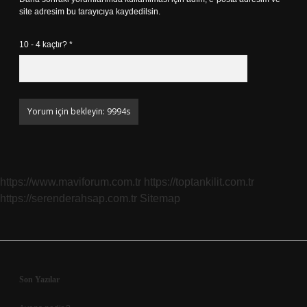
site adresim bu tarayıcıya kaydedilsin.
10 - 4 kaçtır?
*
https://www.maviforum.com.tr
https://toptankilit.com.tr
https://serenderahsap.com.tr
Sitemap
Sidebar
Son Yazılar