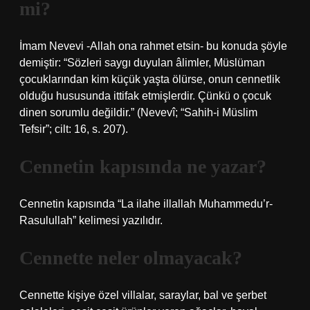
mi?
İmam Nevevi -Allah ona rahmet etsin- bu konuda şöyle
demiştir: “Sözleri saygı duyulan âlimler, Müslüman
çocuklarından kim küçük yaşta ölürse, onun cennetlik
olduğu hususunda ittifak etmişlerdir. Çünkü o çocuk
dinen sorumlu değildir.” (Nevevî; “Sahih-i Müslim
Tefsir”; cilt: 16, s. 207).
Cennetin kapısında ne yazar?
Cennetin kapısında “La ilahe illallah Muhammedu’r-
Rasulullah” kelimesi yazılıdır.
Cennette neler olmayacak?
Cennette kişiye özel villalar, saraylar, bal ve şerbet