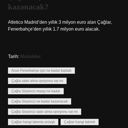
kazanacak?
Atletico Madrid’den yıllık 3 milyon euro alan Çağlar,
Fenerbahçe’den yıllık 1.7 milyon euro alacak.
Tarih:
Makaleler
Acun Fenerbahçe için ne kadar topladı
Çağla satın alma opsiyonu var mı
Çağla Söyüncü maaşı ne kadar
Çağla Söyüncü ne kadar kazanacak
Çağla Söyüncü satın alma opsiyonu var mı
Çağlar hangi takımla anlaştı
Çağlar hangi takımlı