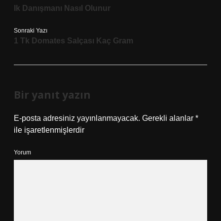
Ik Danışmanı Nasıl Olunur
Sonraki Yazı
1 Tk Domates Salçası Kaç Gram
Bir yanıt yazın
E-posta adresiniz yayınlanmayacak.
Gerekli alanlar
*
ile işaretlenmişlerdir
Yorum