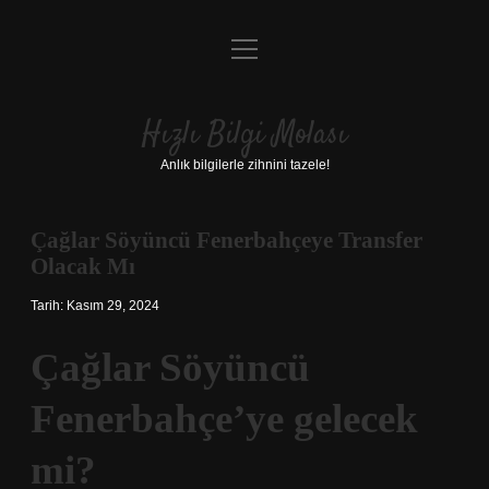
menüyü
Anasayfa
aç
Gizlilik Politikası
Hızlı Bilgi Molası
Yasal Uyarı
Anlık bilgilerle zihnini tazele!
Hakkımızda
Çağlar Söyüncü Fenerbahçeye Transfer
Olacak Mı
Tarih: Kasım 29, 2024
Çağlar Söyüncü
Fenerbahçe’ye gelecek
mi?