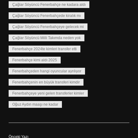
Çağlar Söyüncü Fenerbahçe ne kadara aldı
Çağlar Söyüncü Fenerbahçede kiralık mı
Çağlar Söyüncü Fenerbahçeye gelecek mi
Çağlar Söyüncü Milli Takımda neden yok
Fenerbahçe 2024te kimleri transfer etti
Fenerbahçe kimi aldı 2025
Fenerbahçeden hangi oyuncular ayrılıyor
Fenerbahçenin en büyük transferi kimdir
Fenerbahçeye yeni gelen transferler kimler
Oğuz Aydın maaşı ne kadar
Önceki Yazı