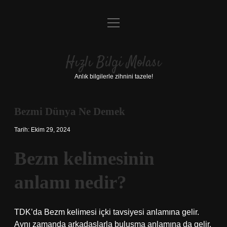
menüyü
Anasayfa
aç
Gizlilik Politikası
Hızlı Bilgi Molası
Yasal Uyarı
Anlık bilgilerle zihnini tazele!
Hakkımızda
Bezmi Dünya Ne Demek
Tarih: Ekim 29, 2024
Bezm kelimesinin
anlamı nedir?
TDK’da Bezm kelimesi içki tavsiyesi anlamına gelir.
Aynı zamanda arkadaşlarla buluşma anlamına da gelir.