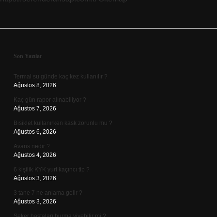
Sidebar
Son Yazılar
Termal su günde kaç kez kullanılır ?
Ağustos 8, 2026
Kaç gün rapor alınabiliyor ?
Ağustos 7, 2026
Bisiklet kullanırken kask zorunlu mu ?
Ağustos 6, 2026
Avans nedir ?
Ağustos 4, 2026
6 kişilik KYK yurt kaçıncı tip ?
Ağustos 3, 2026
3 tane 7 ne anlama gelir ?
Ağustos 3, 2026
Şeker hastaları hurma yiyebilir mi ?