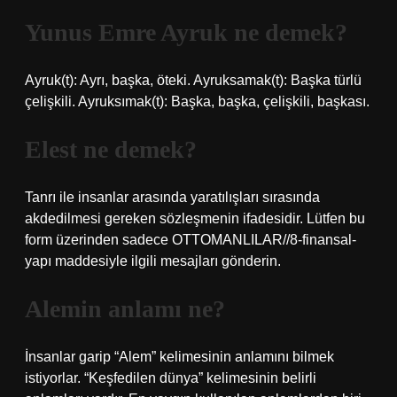
Yunus Emre Ayruk ne demek?
Ayruk(t): Ayrı, başka, öteki. Ayruksamak(t): Başka türlü
çelişkili. Ayruksımak(t): Başka, başka, çelişkili, başkası.
Elest ne demek?
Tanrı ile insanlar arasında yaratılışları sırasında
akdedilmesi gereken sözleşmenin ifadesidir. Lütfen bu
form üzerinden sadece OTTOMANLILAR//8-finansal-
yapı maddesiyle ilgili mesajları gönderin.
Alemin anlamı ne?
İnsanlar garip “Alem” kelimesinin anlamını bilmek
istiyorlar. “Keşfedilen dünya” kelimesinin belirli