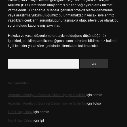
Sitemiz, 5651 Sayılı Kanun gereğince Bilgi Teknolojileri ve İletişim
Kurumu (BTK) tarafından onaylanmış bir Yer Sağlayıcı olarak hizmet
vermektedir. Bu nedenle, sitedeki içerikleri proaktif olarak denetleme
veya araştırma yükümlülüğümüz bulunmamaktadır. Ancak, üyelerimiz
yazdıkları içeriklerin sorumluluğunu taşımakta olup, siteye üye olarak bu
sorumluluğu kabul etmiş sayılırlar.
Hukuka ve yasal düzenlemelere aykırı olduğunu düşündüğünüz
içerikleri,
backlinkpanelicomtr@gmail.com
adresine bildirmeniz halinde,
ilgili içerikler yasal süre içerisinde sitemizden kaldırılacaktır.
Arama
Son yorumlar
Apandisit Ameliyatı Sonrası Cinsel Ilişkiye Girilir Mi
için
admin
Apandisit Ameliyatı Sonrası Cinsel Ilişkiye Girilir Mi
için
Tolga
Gai̇N Kaç Cihaz
için
admin
Gai̇N Kaç Cihaz
için
Işıl