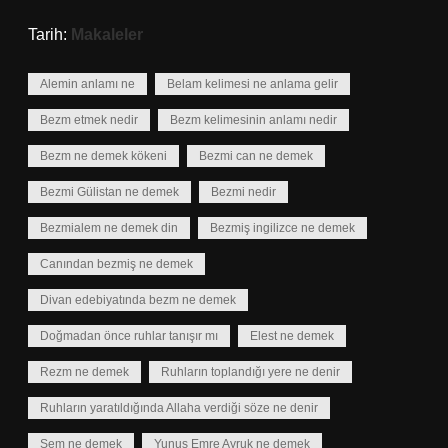
Tarih:
Makaleler
Alemin anlamı ne
Belam kelimesi ne anlama gelir
Bezm etmek nedir
Bezm kelimesinin anlamı nedir
Bezm ne demek kökeni
Bezmi can ne demek
Bezmi Gülistan ne demek
Bezmi nedir
Bezmialem ne demek din
Bezmiş ingilizce ne demek
Canından bezmiş ne demek
Divan edebiyatında bezm ne demek
Doğmadan önce ruhlar tanışır mı
Elest ne demek
Rezm ne demek
Ruhların toplandığı yere ne denir
Ruhların yaratıldığında Allaha verdiği söze ne denir
Şem ne demek
Yunus Emre Ayruk ne demek