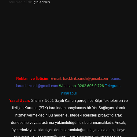
Aslı Nedir Tdk
için
admin
ncel giriş
Reklam ve İletişim:
E-mail:
backlinkpaneli@gmail.com
Teams:
forumhizmeti@gmail.com
Whatsapp: 0262 606 0 726
Telegram:
@karabul
Yasal Uyarı:
Sitemiz, 5651 Sayılı Kanun gereğince Bilgi Teknolojileri ve
İletişim Kurumu (BTK) tarafından onaylanmış bir Yer Sağlayıcı olarak
hizmet vermektedir. Bu nedenle, sitedeki içerikleri proaktif olarak
denetleme veya araştırma yükümlülüğümüz bulunmamaktadır. Ancak,
üyelerimiz yazdıkları içeriklerin sorumluluğunu taşımakta olup, siteye