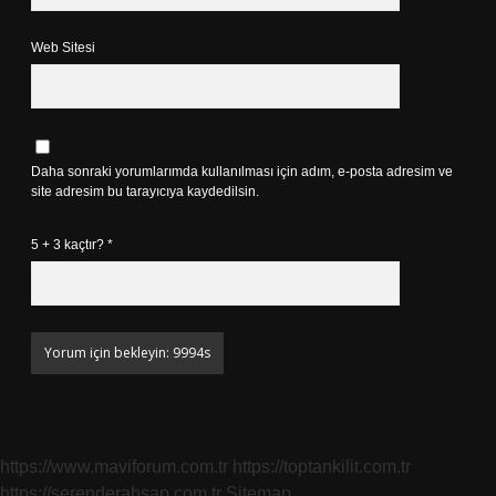
Web Sitesi
Daha sonraki yorumlarımda kullanılması için adım, e-posta adresim ve
site adresim bu tarayıcıya kaydedilsin.
5 + 3 kaçtır?
*
https://www.maviforum.com.tr
https://toptankilit.com.tr
https://serenderahsap.com.tr
Sitemap