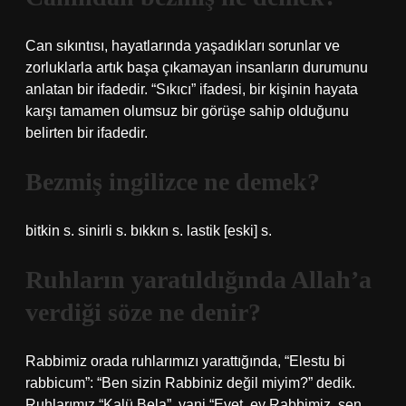
Can sıkıntısı, hayatlarında yaşadıkları sorunlar ve
zorluklarla artık başa çıkamayan insanların durumunu
anlatan bir ifadedir. “Sıkıcı” ifadesi, bir kişinin hayata
karşı tamamen olumsuz bir görüşe sahip olduğunu
belirten bir ifadedir.
Bezmiş ingilizce ne demek?
bitkin s. sinirli s. bıkkın s. lastik [eski] s.
Ruhların yaratıldığında Allah’a
verdiği söze ne denir?
Rabbimiz orada ruhlarımızı yarattığında, “Elestu bi
rabbicum”: “Ben sizin Rabbiniz değil miyim?” dedik.
Ruhlarımız “Kalü Bela”, yani “Evet, ey Rabbimiz, sen