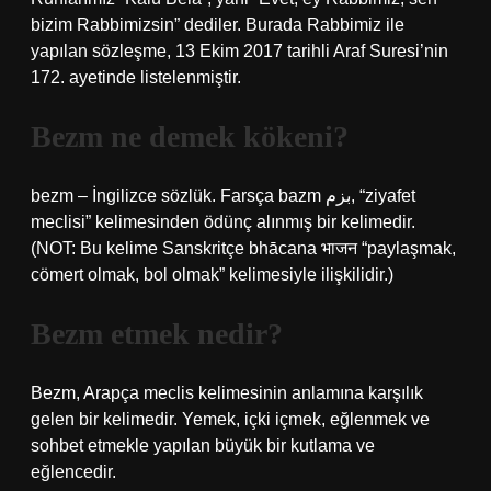
bizim Rabbimizsin” dediler. Burada Rabbimiz ile
yapılan sözleşme, 13 Ekim 2017 tarihli Araf Suresi’nin
172. ayetinde listelenmiştir.
Bezm ne demek kökeni?
bezm – İngilizce sözlük. Farsça bazm بزم, “ziyafet
meclisi” kelimesinden ödünç alınmış bir kelimedir.
(NOT: Bu kelime Sanskritçe bhācana भाजन “paylaşmak,
cömert olmak, bol olmak” kelimesiyle ilişkilidir.)
Bezm etmek nedir?
Bezm, Arapça meclis kelimesinin anlamına karşılık
gelen bir kelimedir. Yemek, içki içmek, eğlenmek ve
sohbet etmekle yapılan büyük bir kutlama ve
eğlencedir.