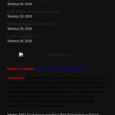
Temmuz 30, 2026
Bartın Amasra denize girilecek yerler ?
Temmuz 29, 2026
Telefon konuşması dinlenebilir mi ?
Temmuz 28, 2026
Kozmik topoloji nedir ?
Temmuz 26, 2026
Reklam ve İletişim:
Skype: live:.cid.575569c608265c69
Yasal Uyarı:
Bu internet sitesi, herhangi bir marka, kurum veya şahıs
şirketi ile hiçbir bağlantısı bulunmamaktadır. Sitede yalnızca kendi
hazırladığımız makaleler paylaşılmaktadır. Burada yer alan içerikler
haber niteliği taşımamakta olup, gerçek kurum ve kişiler hakkında
paylaşım yapılmamaktadır. Gerçek kurum ve kişiler ile isim
benzerlikleri tamamen tesadüfidir. Sitemizdeki bilgiler taslak
halindedir ve tavsiye niteliği taşımazlar.