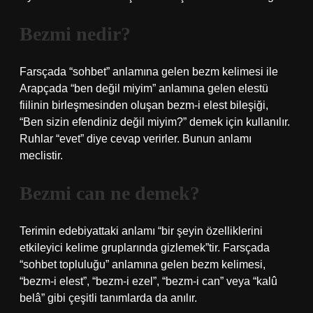
Bezmi nedir?
Farsçada “sohbet” anlamına gelen bezm kelimesi ile
Arapçada “ben değil miyim” anlamına gelen elestü
fiilinin birleşmesinden oluşan bezm-i elest bileşiği,
“Ben sizin efendiniz değil miyim?” demek için kullanılır.
Ruhlar “evet” diye cevap verirler. Bunun anlamı
meclistir.
Bezmi can ne demek?
Terimin edebiyattaki anlamı “bir şeyin özelliklerini
etkileyici kelime gruplarında gizlemek”tir. Farsçada
“sohbet topluluğu” anlamına gelen bezm kelimesi,
“bezm-i elest”, “bezm-i ezel”, “bezm-i can” veya “kalû
belâ” gibi çeşitli tanımlarda da anılır.