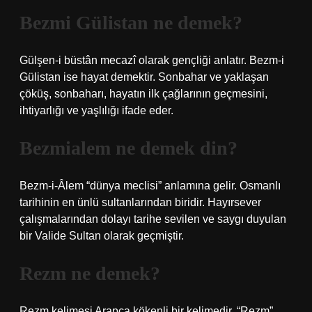
Bezmi Gülistan ne demek?
Gülşen-i büstân mecazî olarak gençliği anlatır. Bezm-i
Gülistan ise hayat demektir. Sonbahar ve yaklaşan
çöküş, sonbaharı, hayatın ilk çağlarının geçmesini,
ihtiyarlığı ve yaşlılığı ifade eder.
Bezmialem ne demek din?
Bezm-i-Âlem “dünya meclisi” anlamına gelir. Osmanlı
tarihinin en ünlü sultanlarından biridir. Hayırsever
çalışmalarından dolayı tarihe sevilen ve saygı duyulan
bir Valide Sultan olarak geçmiştir.
Rezm ne demek?
Rezm kelimesi Arapça kökenli bir kelimedir. “Rezm”