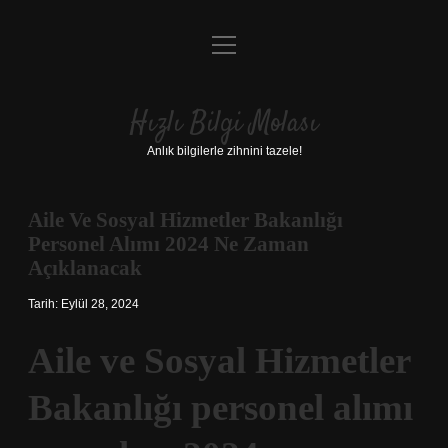
menüyü
Anasayfa
aç
Gizlilik Politikası
Hızlı Bilgi Molası
Yasal Uyarı
Anlık bilgilerle zihnini tazele!
Hakkımızda
Aile Ve Sosyal Hizmetler Bakanlığı
Personel Alımı 2024 Ne Zaman
Açıklanacak
Tarih: Eylül 28, 2024
Aile ve Sosyal Hizmetler
Bakanlığı personel alımı