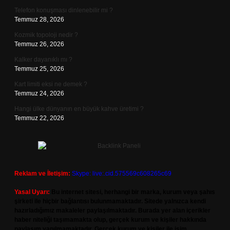
Telefon konuşması dinlenebilir mi ?
Temmuz 28, 2026
Kozmik topoloji nedir ?
Temmuz 26, 2026
Kalker dayanıklı mı ?
Temmuz 25, 2026
Kart limiti eksi ne demek ?
Temmuz 24, 2026
Hangi ülke dünyanın en büyük kahve üretimi ?
Temmuz 22, 2026
Reklam ve İletişim:
Skype: live:.cid.575569c608265c69
Yasal Uyarı:
Bu internet sitesi, herhangi bir marka, kurum veya şahıs
şirketi ile hiçbir bağlantısı bulunmamaktadır. Sitede yalnızca kendi
hazırladığımız makaleler paylaşılmaktadır. Burada yer alan içerikler
haber niteliği taşımamakta olup, gerçek kurum ve kişiler hakkında
paylaşım yapılmamaktadır. Gerçek kurum ve kişiler ile isim