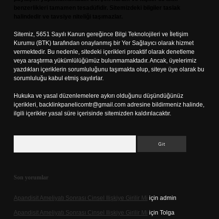
benzerlikleri tamamen tesadüfidir. Sitemizdeki bilgiler taslak
halindedir ve tavsiye niteliği taşımazlar.
Sitemiz, 5651 Sayılı Kanun gereğince Bilgi Teknolojileri ve İletişim
Kurumu (BTK) tarafından onaylanmış bir Yer Sağlayıcı olarak hizmet
vermektedir. Bu nedenle, sitedeki içerikleri proaktif olarak denetleme
veya araştırma yükümlülüğümüz bulunmamaktadır. Ancak, üyelerimiz
yazdıkları içeriklerin sorumluluğunu taşımakta olup, siteye üye olarak bu
sorumluluğu kabul etmiş sayılırlar.
Hukuka ve yasal düzenlemelere aykırı olduğunu düşündüğünüz
içerikleri,
backlinkpanelicomtr@gmail.com
adresine bildirmeniz halinde,
ilgili içerikler yasal süre içerisinde sitemizden kaldırılacaktır.
Arama
Son yorumlar
Apandisit Ameliyatı Sonrası Cinsel Ilişkiye Girilir Mi
için
admin
Apandisit Ameliyatı Sonrası Cinsel Ilişkiye Girilir Mi
için
Tolga