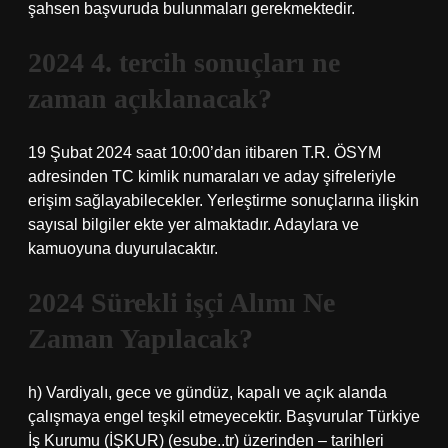
şahsen başvuruda bulunmaları gerekmektedir.
2024 4. tercih sonuçları ne
zaman açıklanacak?
19 Şubat 2024 saat 10:00’dan itibaren T.R. ÖSYM
adresinden TC kimlik numaraları ve aday şifreleriyle
erişim sağlayabilecekler. Yerleştirme sonuçlarına ilişkin
sayısal bilgiler ekte yer almaktadır. Adaylara ve
kamuoyuna duyurulacaktır.
2024 Sürekli işçi Alımı Ne
Zaman Yapılacak?
h) Vardiyalı, gece ve gündüz, kapalı ve açık alanda
çalışmaya engel teşkil etmeyecektir. Başvurular Türkiye
İş Kurumu (İŞKUR) (esube..tr) üzerinden – tarihleri ​​