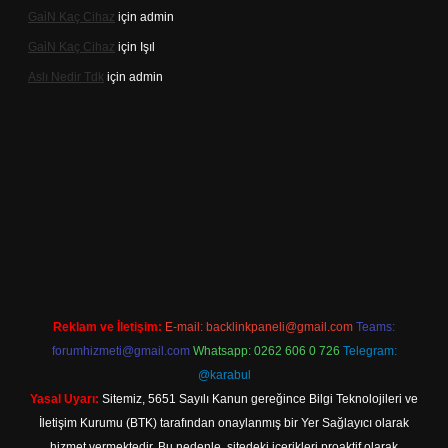
Gai̇N Kaç Cihaz
için
admin
Gai̇N Kaç Cihaz
için
Işıl
Aslı Nedir Tdk
için
admin
ncel giriş
Reklam ve İletişim:
E-mail:
backlinkpaneli@gmail.com
Teams:
forumhizmeti@gmail.com
Whatsapp: 0262 606 0 726
Telegram:
@karabul
Yasal Uyarı:
Sitemiz, 5651 Sayılı Kanun gereğince Bilgi Teknolojileri ve
İletişim Kurumu (BTK) tarafından onaylanmış bir Yer Sağlayıcı olarak
hizmet vermektedir. Bu nedenle, sitedeki içerikleri proaktif olarak