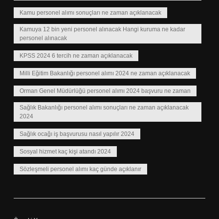
Kamu personel alımı sonuçları ne zaman açıklanacak
Kamuya 12 bin yeni personel alınacak Hangi kuruma ne kadar
personel alınacak
KPSS 2024 6 tercih ne zaman açıklanacak
Milli Eğitim Bakanlığı personel alımı 2024 ne zaman açıklanacak
Orman Genel Müdürlüğü personel alımı 2024 başvuru ne zaman
Sağlık Bakanlığı personel alımı sonuçları ne zaman açıklanacak
2024
Sağlık ocağı iş başvurusu nasıl yapılır 2024
Sosyal hizmet kaç kişi atandı 2024
Sözleşmeli personel alımı kaç günde açıklanır