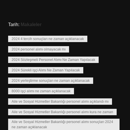
Tarih:
Makaleler
2024 4 tercih sonuçları ne zaman açıklanacak
2024 personel alımı olmayacak mı
2024 Sözleşmeli Personel Alımı Ne Zaman Yapılacak
2024 Sürekli işçi Alımı Ne Zaman Yapılacak
2024 yerleştirme sonuçları ne zaman açıklanacak
8000 işçi alımı ne zaman açıklanacak
Aile ve Sosyal Hizmetler Bakanlığı personel alımı açıklandı mı
Aile ve Sosyal Hizmetler Bakanlığı personel alımı kura ne zaman
Aile ve Sosyal Hizmetler Bakanlığı personel alımı sonuçları 2024
ne zaman açıklanacak