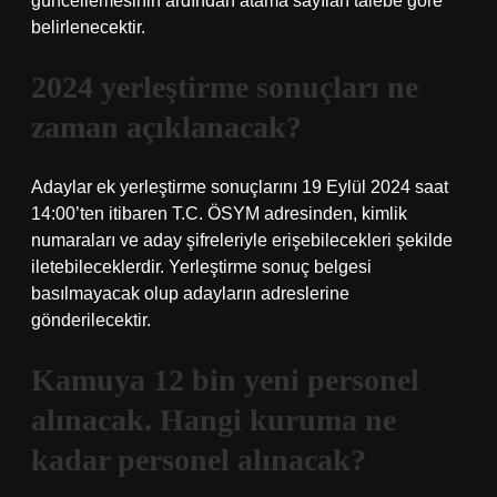
güncellemesinin ardından atama sayıları talebe göre
belirlenecektir.
2024 yerleştirme sonuçları ne
zaman açıklanacak?
Adaylar ek yerleştirme sonuçlarını 19 Eylül 2024 saat
14:00’ten itibaren T.C. ÖSYM adresinden, kimlik
numaraları ve aday şifreleriyle erişebilecekleri şekilde
iletebileceklerdir. Yerleştirme sonuç belgesi
basılmayacak olup adayların adreslerine
gönderilecektir.
Kamuya 12 bin yeni personel
alınacak. Hangi kuruma ne
kadar personel alınacak?