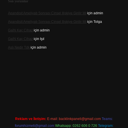
Son yorumlar
Apandisit Ameliyatı Sonrası Cinsel Ilişkiye Girilir Mi
için
admin
Apandisit Ameliyatı Sonrası Cinsel Ilişkiye Girilir Mi
için
Tolga
Gai̇N Kaç Cihaz
için
admin
Gai̇N Kaç Cihaz
için
Işıl
Aslı Nedir Tdk
için
admin
o güncel giriş
Reklam ve İletişim:
E-mail:
backlinkpaneli@gmail.com
Teams:
forumhizmeti@gmail.com
Whatsapp: 0262 606 0 726
Telegram: