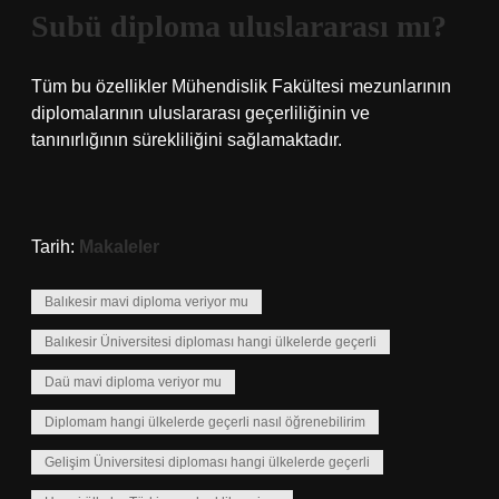
Subü diploma uluslararası mı?
Tüm bu özellikler Mühendislik Fakültesi mezunlarının
diplomalarının uluslararası geçerliliğinin ve
tanınırlığının sürekliliğini sağlamaktadır.
Tarih:
Makaleler
Balıkesir mavi diploma veriyor mu
Balıkesir Üniversitesi diploması hangi ülkelerde geçerli
Daü mavi diploma veriyor mu
Diplomam hangi ülkelerde geçerli nasıl öğrenebilirim
Gelişim Üniversitesi diploması hangi ülkelerde geçerli