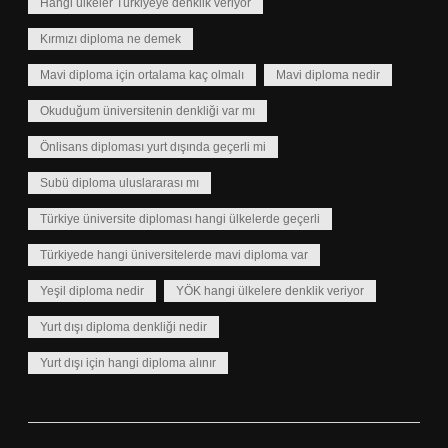
Hangi ülkeler Türkiyeye denklik veriyor
Kırmızı diploma ne demek
Mavi diploma için ortalama kaç olmalı
Mavi diploma nedir
Okuduğum üniversitenin denkliği var mı
Önlisans diploması yurt dışında geçerli mi
Subü diploma uluslararası mı
Türkiye üniversite diploması hangi ülkelerde geçerli
Türkiyede hangi üniversitelerde mavi diploma var
Yeşil diploma nedir
YÖK hangi ülkelere denklik veriyor
Yurt dışı diploma denkliği nedir
Yurt dışı için hangi diploma alınır