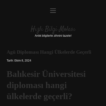
menüyü
Anasayfa
aç
Gizlilik Politikası
Hızlı Bilgi Molası
Yasal Uyarı
Anlık bilgilerle zihnini tazele!
Hakkımızda
Agü Diploması Hangi Ülkelerde Geçerli
Tarih: Ekim 8, 2024
Balıkesir Üniversitesi
diploması hangi
ülkelerde geçerli?