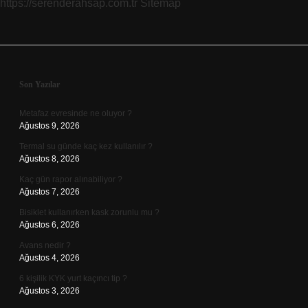
https://serenderahsap.com.tr
Sitemap
Sidebar
Son Yazılar
Metafaz evresinde ne oluyor ?
Ağustos 9, 2026
Termal su günde kaç kez kullanılır ?
Ağustos 8, 2026
Kaç gün rapor alınabiliyor ?
Ağustos 7, 2026
Bisiklet kullanırken kask zorunlu mu ?
Ağustos 6, 2026
Avans nedir ?
Ağustos 4, 2026
6 kişilik KYK yurt kaçıncı tip ?
Ağustos 3, 2026