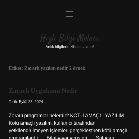
menüyü
Anasayfa
aç
Gizlilik Politikası
Hızlı Bilgi Molası
Yasal Uyarı
Anlık bilgilerle zihnini tazele!
Hakkımızda
Etiket:
Zararlı yazılım nedir 2 örnek
Zararlı Uygulama Nedir
Tarih: Eylül 23, 2024
Zararlı programlar nelerdir? KÖTÜ AMAÇLI YAZILIM.
Kötü amaçlı yazılım, kullanıcı tarafından
yetkilendirilmeyen işlemleri gerçekleştiren kötü amaçlı
programlardır. … Bilgisayar virüsleri. … Solucan. …