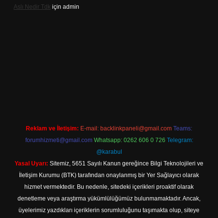
Aslı Nedir Tdk
için
admin
iriş
Reklam ve İletişim:
E-mail:
backlinkpaneli@gmail.com
Teams:
forumhizmeti@gmail.com
Whatsapp: 0262 606 0 726
Telegram:
@karabul
Yasal Uyarı:
Sitemiz, 5651 Sayılı Kanun gereğince Bilgi Teknolojileri ve
İletişim Kurumu (BTK) tarafından onaylanmış bir Yer Sağlayıcı olarak
hizmet vermektedir. Bu nedenle, sitedeki içerikleri proaktif olarak
denetleme veya araştırma yükümlülüğümüz bulunmamaktadır. Ancak,
üyelerimiz yazdıkları içeriklerin sorumluluğunu taşımakta olup, siteye