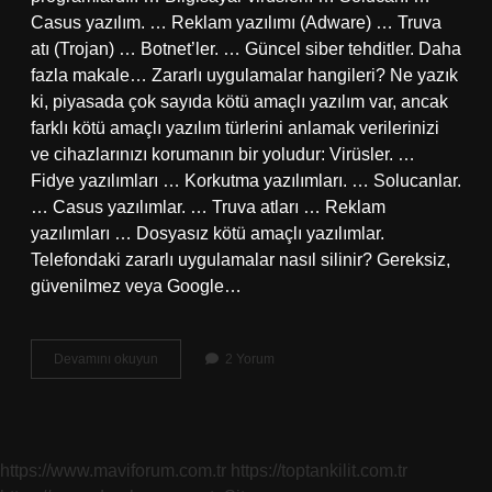
Casus yazılım. … Reklam yazılımı (Adware) … Truva
atı (Trojan) … Botnet’ler. … Güncel siber tehditler. Daha
fazla makale… Zararlı uygulamalar hangileri? Ne yazık
ki, piyasada çok sayıda kötü amaçlı yazılım var, ancak
farklı kötü amaçlı yazılım türlerini anlamak verilerinizi
ve cihazlarınızı korumanın bir yoludur: Virüsler. …
Fidye yazılımları … Korkutma yazılımları. … Solucanlar.
… Casus yazılımlar. … Truva atları … Reklam
yazılımları … Dosyasız kötü amaçlı yazılımlar.
Telefondaki zararlı uygulamalar nasıl silinir? Gereksiz,
güvenilmez veya Google…
Zararlı
Devamını okuyun
2 Yorum
Uygulama
Nedir
https://www.maviforum.com.tr
https://toptankilit.com.tr