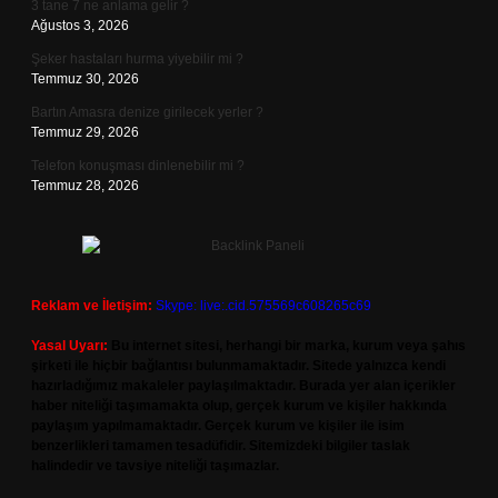
3 tane 7 ne anlama gelir ?
Ağustos 3, 2026
Şeker hastaları hurma yiyebilir mi ?
Temmuz 30, 2026
Bartın Amasra denize girilecek yerler ?
Temmuz 29, 2026
Telefon konuşması dinlenebilir mi ?
Temmuz 28, 2026
Reklam ve İletişim:
Skype: live:.cid.575569c608265c69
Yasal Uyarı:
Bu internet sitesi, herhangi bir marka, kurum veya şahıs
şirketi ile hiçbir bağlantısı bulunmamaktadır. Sitede yalnızca kendi
hazırladığımız makaleler paylaşılmaktadır. Burada yer alan içerikler
haber niteliği taşımamakta olup, gerçek kurum ve kişiler hakkında
paylaşım yapılmamaktadır. Gerçek kurum ve kişiler ile isim
benzerlikleri tamamen tesadüfidir. Sitemizdeki bilgiler taslak
halindedir ve tavsiye niteliği taşımazlar.