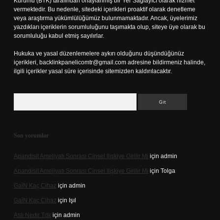
Kurumu (BTK) tarafından onaylanmış bir Yer Sağlayıcı olarak hizmet
vermektedir. Bu nedenle, sitedeki içerikleri proaktif olarak denetleme
veya araştırma yükümlülüğümüz bulunmamaktadır. Ancak, üyelerimiz
yazdıkları içeriklerin sorumluluğunu taşımakta olup, siteye üye olarak bu
sorumluluğu kabul etmiş sayılırlar.
Hukuka ve yasal düzenlemelere aykırı olduğunu düşündüğünüz
içerikleri,
backlinkpanelicomtr@gmail.com
adresine bildirmeniz halinde,
ilgili içerikler yasal süre içerisinde sitemizden kaldırılacaktır.
Arama
Son yorumlar
Apandisit Ameliyatı Sonrası Cinsel Ilişkiye Girilir Mi
için
admin
Apandisit Ameliyatı Sonrası Cinsel Ilişkiye Girilir Mi
için
Tolga
Gai̇N Kaç Cihaz
için
admin
Gai̇N Kaç Cihaz
için
Işıl
Aslı Nedir Tdk
için
admin