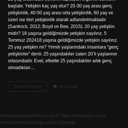
başlatır. Yetişkin kaç yaş olur? 20-30 yaş arası genç
yetişkinlik, 40-50 yaş arası orta yetişkinlik, 60 yaş ve
üzeri ise ileri yetişkinlik olarak adlandırılmaktadır
(Santrock, 2012; Boyd ve Bee, 2015). 20 yaş yetişkin
midir? 18 yaşına geldiğimizde yetişkin sayılırız. 5
Temmuz 202418 yaşına geldiğimizde yetişkin sayılırız.
25 yaş yetişkin mi? Yirmili yaşlarındaki insanlara “genç
yetişkinler” denir. 25 yaşındakiler zaten 20’li yaşlarının
ortasındadır. Evet, elbette 25 yaşındakiler artık genç
olmadıkları…
21
Devamını okuyun
Yorum Bırak
Yaş
Yetişkin
Mi
https://www.maviforum.com.tr
https://toptankilit.com.tr
https://serenderahsap.com.tr
Sitemap