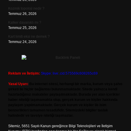
Kozmik topoloji nedir ?
Temmuz 26, 2026
Kalker dayanıklı mı ?
Temmuz 25, 2026
Kart limiti eksi ne demek ?
Temmuz 24, 2026
Reklam ve İletişim:
Skype: live:.cid.575569c608265c69
Yasal Uyarı:
Bu internet sitesi, herhangi bir marka, kurum veya şahıs
şirketi ile hiçbir bağlantısı bulunmamaktadır. Sitede yalnızca kendi
hazırladığımız makaleler paylaşılmaktadır. Burada yer alan içerikler
haber niteliği taşımamakta olup, gerçek kurum ve kişiler hakkında
paylaşım yapılmamaktadır. Gerçek kurum ve kişiler ile isim
benzerlikleri tamamen tesadüfidir. Sitemizdeki bilgiler taslak
halindedir ve tavsiye niteliği taşımazlar.
Sitemiz, 5651 Sayılı Kanun gereğince Bilgi Teknolojileri ve İletişim