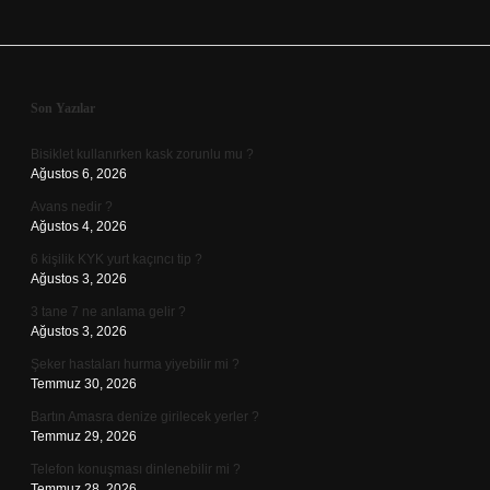
Sidebar
Son Yazılar
Bisiklet kullanırken kask zorunlu mu ?
Ağustos 6, 2026
Avans nedir ?
Ağustos 4, 2026
6 kişilik KYK yurt kaçıncı tip ?
Ağustos 3, 2026
3 tane 7 ne anlama gelir ?
Ağustos 3, 2026
Şeker hastaları hurma yiyebilir mi ?
Temmuz 30, 2026
Bartın Amasra denize girilecek yerler ?
Temmuz 29, 2026
Telefon konuşması dinlenebilir mi ?
Temmuz 28, 2026