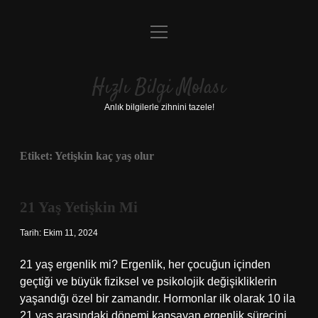
menüyü
Anasayfa
aç
Gizlilik Politikası
Hızlı Bilgi Molası
Yasal Uyarı
Anlık bilgilerle zihnini tazele!
Hakkımızda
Etiket:
Yetişkin kaç yaş olur
21 Yaş Yetişkin Mi
Tarih: Ekim 11, 2024
21 yaş ergenlik mi? Ergenlik, her çocuğun içinden
geçtiği ve büyük fiziksel ve psikolojik değişikliklerin
yaşandığı özel bir zamandır. Hormonlar ilk olarak 10 ila
21 yaş arasındaki dönemi kapsayan ergenlik sürecini