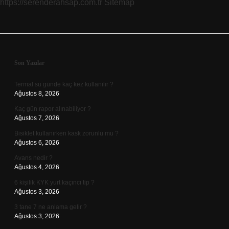
https://serenderahsap.com.tr
Sitemap
Sidebar
Son Yazılar
Termal su günde kaç kez kullanılır ?
Ağustos 8, 2026
Kaç gün rapor alınabiliyor ?
Ağustos 7, 2026
Bisiklet kullanırken kask zorunlu mu ?
Ağustos 6, 2026
Avans nedir ?
Ağustos 4, 2026
6 kişilik KYK yurt kaçıncı tip ?
Ağustos 3, 2026
3 tane 7 ne anlama gelir ?
Ağustos 3, 2026