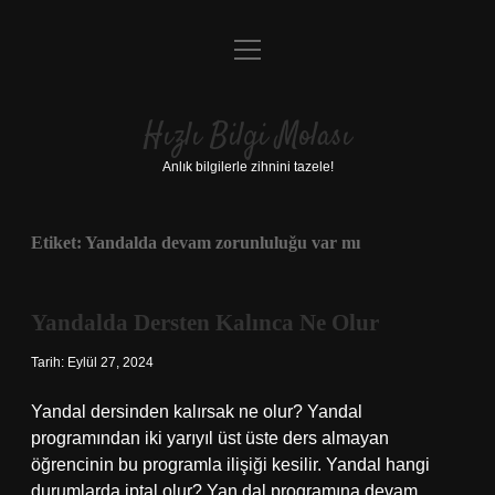
menüyü
Anasayfa
aç
Gizlilik Politikası
Hızlı Bilgi Molası
Yasal Uyarı
Anlık bilgilerle zihnini tazele!
Hakkımızda
Etiket:
Yandalda devam zorunluluğu var mı
Yandalda Dersten Kalınca Ne Olur
Tarih: Eylül 27, 2024
Yandal dersinden kalırsak ne olur? Yandal
programından iki yarıyıl üst üste ders almayan
öğrencinin bu programla ilişiği kesilir. Yandal hangi
durumlarda iptal olur? Yan dal programına devam