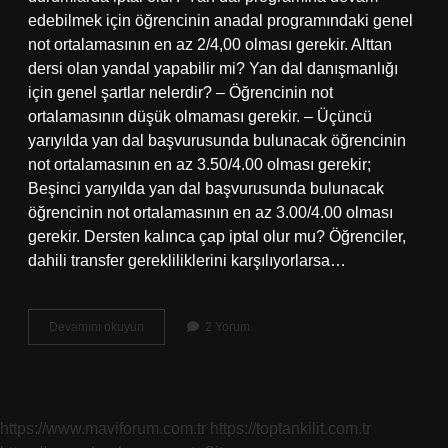
edebilmek için öğrencinin anadal programındaki genel
not ortalamasının en az 2/4,00 olması gerekir. Alttan
dersi olan yandal yapabilir mi? Yan dal danışmanlığı
için genel şartlar nelerdir? – Öğrencinin not
ortalamasının düşük olmaması gerekir. – Üçüncü
yarıyılda yan dal başvurusunda bulunacak öğrencinin
not ortalamasının en az 3.50/4.00 olması gerekir;
Beşinci yarıyılda yan dal başvurusunda bulunacak
öğrencinin not ortalamasının en az 3.00/4.00 olması
gerekir. Dersten kalınca çap iptal olur mu? Öğrenciler,
dahili transfer gerekliliklerini karşılıyorlarsa…
Yandalda
Devamını okuyun
2 Yorum
Dersten
Kalınca
Ne
Olur
https://www.maviforum.com.tr
https://toptankilit.com.tr