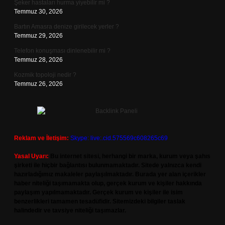
Şeker hastaları hurma yiyebilir mi ?
Temmuz 30, 2026
Bartın Amasra denize girilecek yerler ?
Temmuz 29, 2026
Telefon konuşması dinlenebilir mi ?
Temmuz 28, 2026
Kozmik topoloji nedir ?
Temmuz 26, 2026
Reklam ve İletişim:
Skype: live:.cid.575569c608265c69
Yasal Uyarı:
Bu internet sitesi, herhangi bir marka, kurum veya şahıs
şirketi ile hiçbir bağlantısı bulunmamaktadır. Sitede yalnızca kendi
hazırladığımız makaleler paylaşılmaktadır. Burada yer alan içerikler
haber niteliği taşımamakta olup, gerçek kurum ve kişiler hakkında
paylaşım yapılmamaktadır. Gerçek kurum ve kişiler ile isim
benzerlikleri tamamen tesadüfidir. Sitemizdeki bilgiler taslak
halindedir ve tavsiye niteliği taşımazlar.