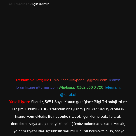
Aslı Nedir Tdk
için
admin
iriş
Reklam ve İletişim:
E-mail:
backlinkpaneli@gmail.com
Teams:
forumhizmeti@gmail.com
Whatsapp: 0262 606 0 726
Telegram:
@karabul
Yasal Uyarı:
Sitemiz, 5651 Sayılı Kanun gereğince Bilgi Teknolojileri ve
İletişim Kurumu (BTK) tarafından onaylanmış bir Yer Sağlayıcı olarak
hizmet vermektedir. Bu nedenle, sitedeki içerikleri proaktif olarak
denetleme veya araştırma yükümlülüğümüz bulunmamaktadır. Ancak,
üyelerimiz yazdıkları içeriklerin sorumluluğunu taşımakta olup, siteye