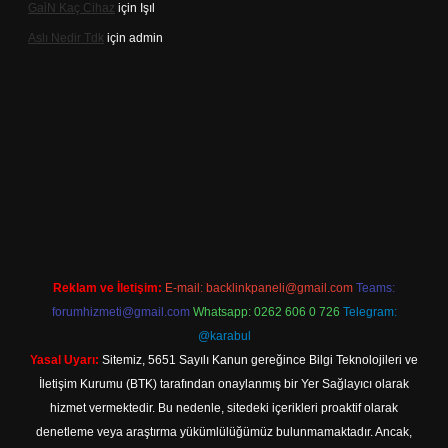
Gai̇N Kaç Cihaz
için
Işıl
Aslı Nedir Tdk
için
admin
iriş
Reklam ve İletişim:
E-mail:
backlinkpaneli@gmail.com
Teams:
forumhizmeti@gmail.com
Whatsapp: 0262 606 0 726
Telegram:
@karabul
Yasal Uyarı:
Sitemiz, 5651 Sayılı Kanun gereğince Bilgi Teknolojileri ve
İletişim Kurumu (BTK) tarafından onaylanmış bir Yer Sağlayıcı olarak
hizmet vermektedir. Bu nedenle, sitedeki içerikleri proaktif olarak
denetleme veya araştırma yükümlülüğümüz bulunmamaktadır. Ancak,