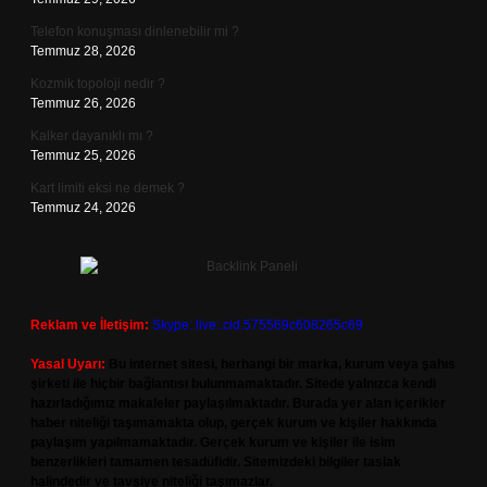
Telefon konuşması dinlenebilir mi ?
Temmuz 28, 2026
Kozmik topoloji nedir ?
Temmuz 26, 2026
Kalker dayanıklı mı ?
Temmuz 25, 2026
Kart limiti eksi ne demek ?
Temmuz 24, 2026
Reklam ve İletişim:
Skype: live:.cid.575569c608265c69
Yasal Uyarı:
Bu internet sitesi, herhangi bir marka, kurum veya şahıs
şirketi ile hiçbir bağlantısı bulunmamaktadır. Sitede yalnızca kendi
hazırladığımız makaleler paylaşılmaktadır. Burada yer alan içerikler
haber niteliği taşımamakta olup, gerçek kurum ve kişiler hakkında
paylaşım yapılmamaktadır. Gerçek kurum ve kişiler ile isim
benzerlikleri tamamen tesadüfidir. Sitemizdeki bilgiler taslak
halindedir ve tavsiye niteliği taşımazlar.