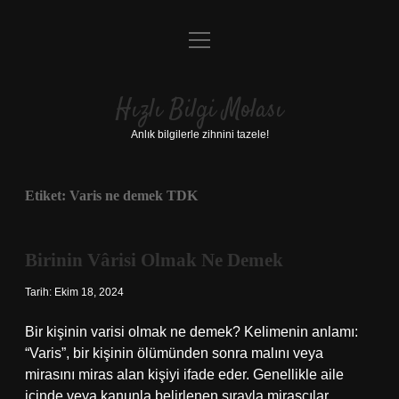
menüyü
Anasayfa
aç
Gizlilik Politikası
Hızlı Bilgi Molası
Yasal Uyarı
Anlık bilgilerle zihnini tazele!
Hakkımızda
Etiket:
Varis ne demek TDK
Birinin Vârisi Olmak Ne Demek
Tarih: Ekim 18, 2024
Bir kişinin varisi olmak ne demek? Kelimenin anlamı:
“Varis”, bir kişinin ölümünden sonra malını veya
mirasını miras alan kişiyi ifade eder. Genellikle aile
içinde veya kanunla belirlenen sırayla mirasçılar