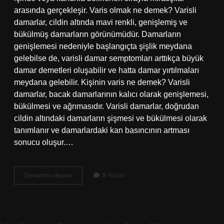
arasında gerçekleşir. Varis olmak ne demek? Varisli
damarlar, cildin altında mavi renkli, genişlemiş ve
bükülmüş damarların görünümüdür. Damarların
genişlemesi nedeniyle başlangıçta şişlik meydana
gelebilse de, varisli damar semptomları arttıkça büyük
damar demetleri oluşabilir ve hatta damar yırtılmaları
meydana gelebilir. Kişinin varis ne demek? Varisli
damarlar, bacak damarlarının kalıcı olarak genişlemesi,
bükülmesi ve ağrımasıdır. Varisli damarlar, doğrudan
cildin altındaki damarların şişmesi ve bükülmesi olarak
tanımlanır ve damarlardaki kan basıncının artması
sonucu oluşur.…
Birinin
Devamını okuyun
8 Yorum
Vârisi
Olmak
Ne
Demek