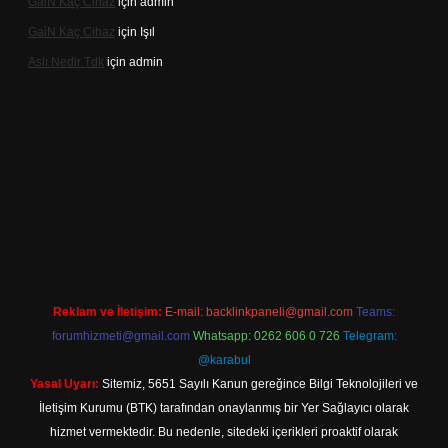
Gai̇N Kaç Cihaz
için
admin
Gai̇N Kaç Cihaz
için
Işıl
Aslı Nedir Tdk
için
admin
iriş
Reklam ve İletişim:
E-mail:
backlinkpaneli@gmail.com
Teams:
forumhizmeti@gmail.com
Whatsapp: 0262 606 0 726
Telegram:
@karabul
Yasal Uyarı:
Sitemiz, 5651 Sayılı Kanun gereğince Bilgi Teknolojileri ve
İletişim Kurumu (BTK) tarafından onaylanmış bir Yer Sağlayıcı olarak
hizmet vermektedir. Bu nedenle, sitedeki içerikleri proaktif olarak