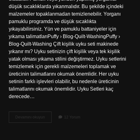
düşük sıcaklıklarda yıkanmalıdır. Bu şekilde içindeki
malzemeler topaklanmadan temizlenebilir. Yorganı
pamuklu programda ve düşük sıcaklıkta
yıkayabilirsiniz. Yün ve pamuklu battaniyeler için
yıkama talimatlarıPuffy › Blog-Quilt-WashingPuffy ›
Blog-Quilt-Washing Çift kişilik uyku seti makinede
yıkanır mı? Uyku setinizin çift kişilik veya tek kişilik
yatak olması yıkama stilini değiştirmez. Uyku setlerini
temizlemek için gerekli malzemeleri toplamak ve
üreticinin talimatlarını okumak önemlidir. Her uyku
setinin farklı işlevleri olabilir, bu nedenle üreticinin
talimatlarını okumak önemlidir. Uyku Setleri kaç
derecede…
Uyku
Devamını okuyun
12 Yorum
Seti
Nasıl
Yıkanır