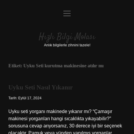
menüyü
Anasayfa
aç
Gizlilik Politikası
Hızlı Bilgi Molası
Yasal Uyarı
Anlık bilgilerle zihnini tazele!
Hakkımızda
Etiket:
Uyku Seti kurutma makinesine atılır mı
Uyku Seti Nasıl Yıkanır
Tarih: Eylül 17, 2024
Uyku seti yorganı makinede yıkanır mı? “Çamaşır
makinesi yorganları hangi sıcaklıkta yıkayabilir?”
sorusuna cevap arıyorsanız, 30 derece iyi bir seçenek
olacaktır. Pamuk veya yünden yapılmış yorganlar