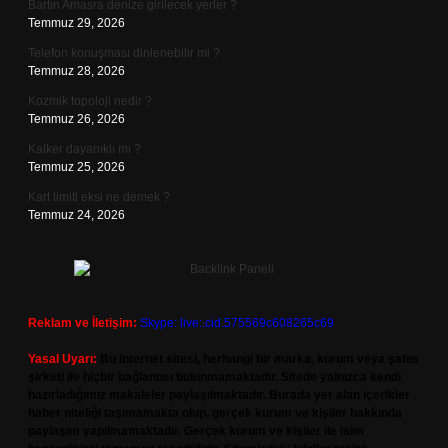
Bartın Amasra denize girilecek yerler ?
Temmuz 29, 2026
Telefon konuşması dinlenebilir mi ?
Temmuz 28, 2026
Kozmik topoloji nedir ?
Temmuz 26, 2026
Kalker dayanıklı mı ?
Temmuz 25, 2026
Kart limiti eksi ne demek ?
Temmuz 24, 2026
Reklam ve İletişim:
Skype: live:.cid.575569c608265c69
Yasal Uyarı:
Bu internet sitesi, herhangi bir marka, kurum veya şahıs
şirketi ile hiçbir bağlantısı bulunmamaktadır. Sitede yalnızca kendi
hazırladığımız makaleler paylaşılmaktadır. Burada yer alan içerikler
haber niteliği taşımamakta olup, gerçek kurum ve kişiler hakkında
paylaşım yapılmamaktadır. Gerçek kurum ve kişiler ile isim