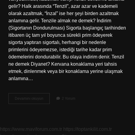
gelir? Halk arasında “Tenzil”, azar azar ve kademeli
olarak azaltmak, “İnzal” ise her şeyi birden azaltmak
anlamına gelir. Tenzile almak ne demek? İndirim
(Sigortanın Dondurulması) Sigorta başlangıç ​​tarihinden
itibaren üç tam yıl boyunca sürekli prim ödeyerek
sigorta yaptıran sigortalı, herhangi bir nedenle
primlerini ödeyemezse, istediği tarihe kadar prim
ödemelerini dondurabilir. Bu olaya indirim denir. Tenzil
ne demek Diyanet? Kervana konaklama yeri tahsis
etmek, dinlenmek veya bir konaklama yerine ulaşmak
anlamına…
Tenzile
Devamını okuyun
2 Yorum
Ne
Anlamı
Var
https://www.maviforum.com.tr
https://toptankilit.com.tr