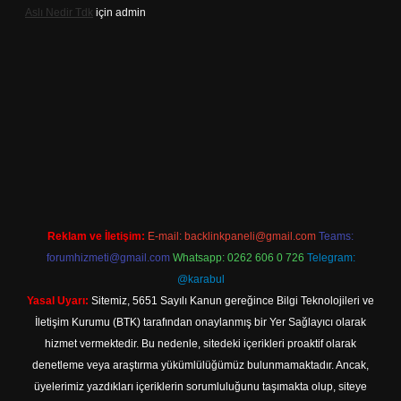
Aslı Nedir Tdk
için
admin
iriş
Reklam ve İletişim:
E-mail:
backlinkpaneli@gmail.com
Teams:
forumhizmeti@gmail.com
Whatsapp: 0262 606 0 726
Telegram:
@karabul
Yasal Uyarı:
Sitemiz, 5651 Sayılı Kanun gereğince Bilgi Teknolojileri ve
İletişim Kurumu (BTK) tarafından onaylanmış bir Yer Sağlayıcı olarak
hizmet vermektedir. Bu nedenle, sitedeki içerikleri proaktif olarak
denetleme veya araştırma yükümlülüğümüz bulunmamaktadır. Ancak,
üyelerimiz yazdıkları içeriklerin sorumluluğunu taşımakta olup, siteye