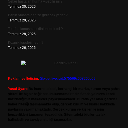
Şeker hastaları hurma yiyebilir mi ?
Temmuz 30, 2026
Bartın Amasra denize girilecek yerler ?
Temmuz 29, 2026
Telefon konuşması dinlenebilir mi ?
Temmuz 28, 2026
Kozmik topoloji nedir ?
Temmuz 26, 2026
Reklam ve İletişim:
Skype: live:.cid.575569c608265c69
Yasal Uyarı:
Bu internet sitesi, herhangi bir marka, kurum veya şahıs
şirketi ile hiçbir bağlantısı bulunmamaktadır. Sitede yalnızca kendi
hazırladığımız makaleler paylaşılmaktadır. Burada yer alan içerikler
haber niteliği taşımamakta olup, gerçek kurum ve kişiler hakkında
paylaşım yapılmamaktadır. Gerçek kurum ve kişiler ile isim
benzerlikleri tamamen tesadüfidir. Sitemizdeki bilgiler taslak
halindedir ve tavsiye niteliği taşımazlar.