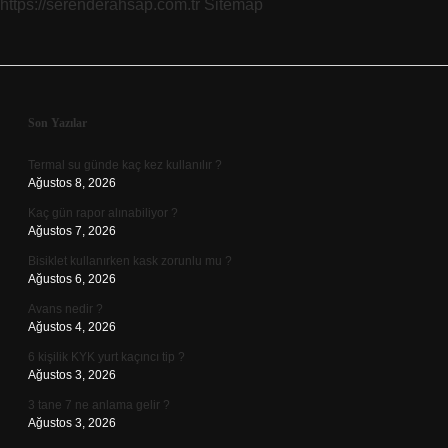
https://serenderahsap.com.tr
Sitemap
Sidebar
Son Yazılar
Termal su günde kaç kez kullanılır ?
Ağustos 8, 2026
Kaç gün rapor alınabiliyor ?
Ağustos 7, 2026
Bisiklet kullanırken kask zorunlu mu ?
Ağustos 6, 2026
Avans nedir ?
Ağustos 4, 2026
6 kişilik KYK yurt kaçıncı tip ?
Ağustos 3, 2026
3 tane 7 ne anlama gelir ?
Ağustos 3, 2026