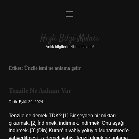
menüyü
Anasayfa
aç
Gizlilik Politikası
Hızlı Bilgi Molası
Yasal Uyarı
Anlık bilgilerle zihnini tazele!
Hakkımızda
Etiket:
Ünzile ismi ne anlama gelir
Tenzile Ne Anlamı Var
Tarih: Eylül 29, 2024
Tenzile ne demek TDK? [1] Bir şeyden bir miktarı
çıkarmak. [2] İndirmek, indirmek, indirmek. Onu aşağı
indirmek. [3] (Din) Kuran’ın vahiy yoluyla Muhammed’e
vahyedilmesi, kademeli vahiy. Tenzil etmek ne anlama